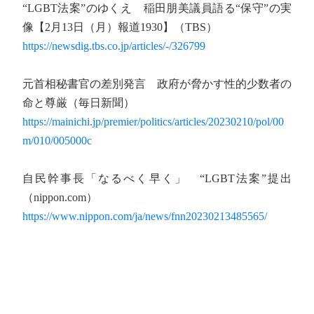
“LGBT法案”のゆくえ 稲田朋美議員語る“保守”の実
像【2月13日（月）報道1930】（TBS）
https://newsdig.tbs.co.jp/articles/-/326799
元首相秘書官の差別発言 政府が脅かす性的少数者の
命と尊厳（毎日新聞）
https://mainichi.jp/premier/politics/articles/20230210/pol/00
m/010/005000c
自民幹事長「なるべく早く」 “LGBT法案”提出
（nippon.com）
https://www.nippon.com/ja/news/fnn20230213485565/