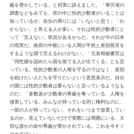
厳を脅かしている」と切実に訴えました。「厚労省の
調査などをみても、世の中に性的少数者がいることは
知っているが、自分の周りには「いないと思う」「わ
からない」と答える人が多い。それは性的少数者にと
って「言えない」状況があるからだ。それが今の日本
の現実だ。政府の中枢にいる人間が平然と差別発言を
するような国で言えるわけがない」「元首相秘書官は
「同性婚を認めたら国を捨てる人が出てくる」とも言
っている。性的少数者の人権を守るのではなく、差別
を続けたい人たちを守りたいという意思表示だ。自分
の国には性的少数者は要らないと言っているようなも
のだ」「多数派が少数者の尊厳を奪っている、人権を
侵害している。みんなが持っている同じ権利なのに、
一部の人が持っていない。それをいつまで放置してい
るのか。見えていないだけで実際には周囲にいる、大
切な誰かの命や尊厳が脅かされている。これを今すぐ