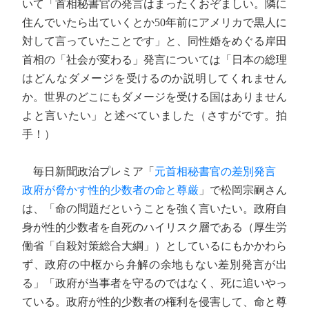
いて「首相秘書官の発言はまったくおぞましい。隣に
住んでいたら出ていくとか50年前にアメリカで黒人に
対して言っていたことです」と、同性婚をめぐる岸田
首相の「社会が変わる」発言については「日本の総理
はどんなダメージを受けるのか説明してくれません
か。世界のどこにもダメージを受ける国はありません
よと言いたい」と述べていました（さすがです。拍
手！）
毎日新聞政治プレミア「
元首相秘書官の差別発言
政府が脅かす性的少数者の命と尊厳
」で松岡宗嗣さん
は、「命の問題だということを強く言いたい。政府自
身が性的少数者を自死のハイリスク層である（厚生労
働省「自殺対策総合大綱」）としているにもかかわら
ず、政府の中枢から弁解の余地もない差別発言が出
る」「政府が当事者を守るのではなく、死に追いやっ
ている。政府が性的少数者の権利を侵害して、命と尊