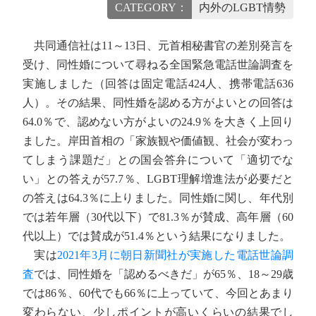
CATEGORY：
内外のLGBT情勢
共同通信社は11～13日、元首相秘書官の差別発言を
受け、同性婚について尋ねる全国緊急電話世論調査を
実施しました（回答は固定電話424人、携帯電話636
人）。その結果、同性婚を認める方がよいとの回答は
64.0％で、認めない方がよいの24.9％を大きく上回り
ました。岸田首相の「家族観や価値観、社会が変わっ
てしまう課題だ」との国会答弁について「適切でな
い」との答えが57.7％、LGBT理解増進法が必要だと
の答えは64.3％に上りました。同性婚に関し、年代別
では若年層（30代以下）で81.3％が賛成、高年層（60
代以上）では賛成が51.4％という結果になりました。
実は
2021年3月に朝日新聞社が実施した電話世論調
査
では、同性婚を「認めるべきだ」が65％、18～29歳
では86％、60代でも66％に上っていて、今回とあまり
変わらない、少しポイントが高いくらいの結果でし