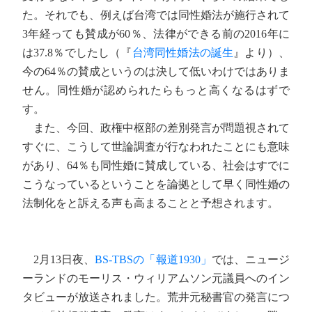
た。それでも、例えば台湾では同性婚法が施行されて
3年経っても賛成が60％、法律ができる前の2016年に
は37.8％でしたし（『
台湾同性婚法の誕生
』より）、
今の64％の賛成というのは決して低いわけではありま
せん。同性婚が認められたらもっと高くなるはずで
す。
また、今回、政権中枢部の差別発言が問題視されて
すぐに、こうして世論調査が行なわれたことにも意味
があり、64％も同性婚に賛成している、社会はすでに
こうなっているということを論拠として早く同性婚の
法制化をと訴える声も高まることと予想されます。
2月13日夜、
BS-TBSの「報道1930」
では、ニュージ
ーランドのモーリス・ウィリアムソン元議員へのイン
タビューが放送されました。荒井元秘書官の発言につ