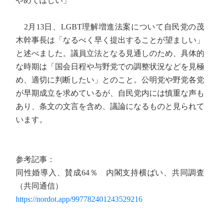
やめてほしい」
2月13日、LGBT理解増進法案について自民党の茂
木幹事長は「なるべく早く提出することが望ましい」
と述べました。議員立法となる見通しのため、具体的
な時期は「国会日程や与野党での調整状況などを見極
め、適切に判断したい」とのこと。公明党や野党各党
が早期成立を求めているが、自民党内には慎重な声も
あり、条文の文言を含め、議論になるものと見られて
います。
参考記事：
同性婚導入、賛成64％ 内閣支持横ばい、共同調査
（共同通信）
https://nordot.app/997782401243529216