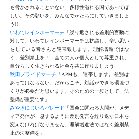
も脅かされることのない、多様性溢れる国であってほ
しい。その願いを、みんなでかたちにしていきましょ
う!!」
いわてレインボーマーチ
「繰り返される差別的言動に
対して、いわてレインボーマーチは抗議し、辛い思い
をしている皆さんと連帯致します。理解増進ではな
く、差別禁止を！ 全ての人が個人として尊重され、
自分らしく生きられる社会を共に作りましょう」
秋田プライドマーチ
「APMも、連帯します。差別は
あってはならない。だからこそ、対話ができる環境づ
くりが必要だと思います。そのための一歩として、法
整備が重要です」
みやぎにじいろパレード
「国会に関わる人間が、メデ
ィア発信が、息するように差別発言を繰り返す日本を
変えなければなりません。理解増進法ではなく差別禁
止の法整備を」