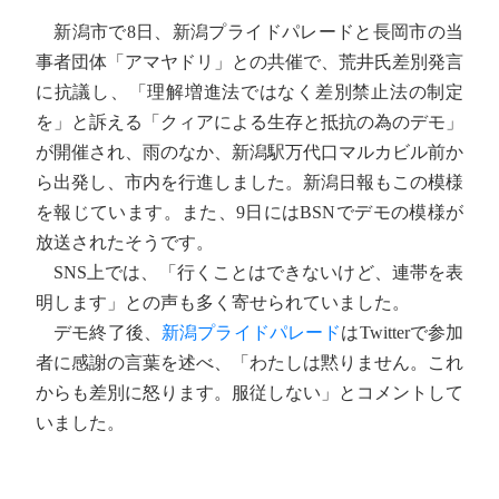
新潟市で8日、新潟プライドパレードと長岡市の当
事者団体「アマヤドリ」との共催で、荒井氏差別発言
に抗議し、「理解増進法ではなく差別禁止法の制定
を」と訴える「クィアによる生存と抵抗の為のデモ」
が開催され、雨のなか、新潟駅万代口マルカビル前か
ら出発し、市内を行進しました。新潟日報もこの模様
を報じています。また、9日にはBSNでデモの模様が
放送されたそうです。
SNS上では、「行くことはできないけど、連帯を表
明します」との声も多く寄せられていました。
デモ終了後、
新潟プライドパレード
はTwitterで参加
者に感謝の言葉を述べ、「わたしは黙りません。これ
からも差別に怒ります。服従しない」とコメントして
いました。