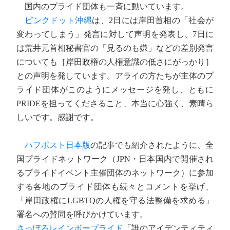
国内のプライド団体も一斉に動いています。
ピンクドット沖縄
は、2日には岸田首相の「社会が
変わってしまう」発言に対して声明を発表し、7日に
は荒井元首相秘書官の「見るのも嫌」などの差別発言
についても［岸田政権の人権意識の低さにがっかり］
との声明を発しています。アライの方たちが主体のプ
ライド団体がこのようにメッセージを発し、ともに
PRIDEを担ってくださること、本当に心強く、素晴ら
しいです。感謝です。
ハフポスト日本版
の記事でも紹介されたように、全
国プライドネットワーク（JPN・日本国内で開催され
るプライドイベント主催団体のネットワーク）に参加
する各地のプライド団体も続々とコメントを挙げ、
「岸田政権にLGBTQの人権を守る法整備を求める」
署名への賛同を呼びかけています。
さっぽろレインボープライド
「誰のアイデンティティ