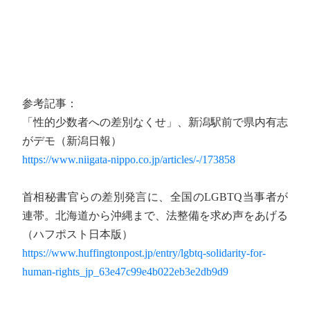
参考記事：
「性的少数者への差別なくせ」、新潟駅前で県内有志
がデモ（新潟日報）
https://www.niigata-nippo.co.jp/articles/-/173858
首相秘書官らの差別発言に、全国のLGBTQ当事者が
連帯。北海道から沖縄まで、法整備を求め声をあげる
（ハフポスト日本版）
https://www.huffingtonpost.jp/entry/lgbtq-solidarity-for-
human-rights_jp_63e47c99e4b022eb3e2db9d9