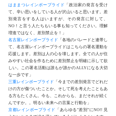
はままつレインボープライド
「政治家の発言を受け
て、辛い思いをしている人が沢山いると思います。差
別発言をする人はいますが、その発言に対して、
NO！と言う人たちもいる事も知ってください。理解
増進ではなく、差別禁止を！」
名古屋レインボープライド
「各地のパレードと連帯し
て、名古屋レインボープライドはこちらの署名運動を
応援します。差別は人の心を壊します。全ての人が住
みやすい社会を作るために差別禁止を明確に示して欲
しい。この署名活動は誰もが誰かのALLYになる大切
な一歩です」
三重レインボープライド
「今までの差別発言でどれだ
けの方が傷ついたことか。そして死を考えたこともあ
る方もたくさん。今も、これからも、まだそれが続く
んですか。。明るい未来への言葉と行動を」
京都レインボープライド
「あらゆる”差別”にNO!! 見