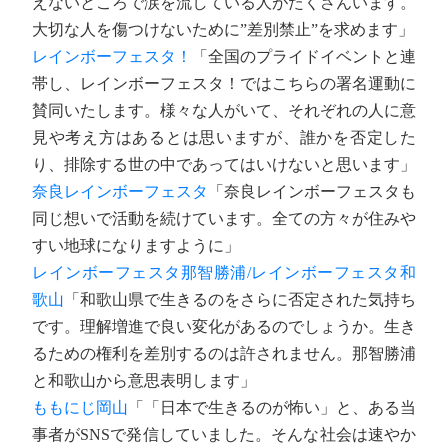
えないところで涙を流している人がたくさんいます。
大切な人を傷つけないために”差別禁止”を求めます」
レインボーフェスタ！
「全国のプライドイベントと連
帯し、レインボーフェスタ！ではこちらの署名運動に
賛同いたします。様々な人がいて、それぞれの人に意
見や考え方はあるとは思いますが、誰かを否定した
り、排除する世の中であってはいけないと思います」
奈良レインボーフェスタ
「奈良レインボーフェスタも
同じ想いで活動を続けています。全ての方々が住みや
すい地球になりますように」
レインボーフェスタ那智勝浦/レインボーフェスタ和
歌山
「和歌山県で生きるのをさらに否定された気持ち
です。理解増進で良い変化があるのでしょうか。生き
るための権利を差別するのは許されません。那智勝浦
と和歌山から意思表明します」
ももにじ岡山
「「日本で生きるのが怖い」と、ある当
事者がSNSで発信していました。そんな社会は速やか