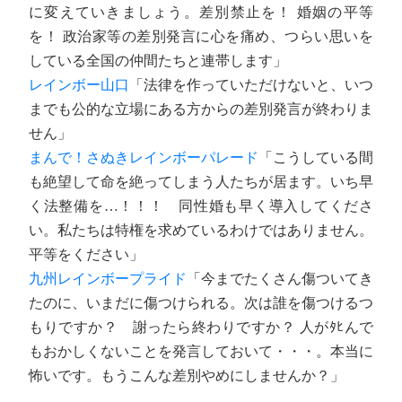
に変えていきましょう。差別禁止を！ 婚姻の平等
を！ 政治家等の差別発言に心を痛め、つらい思いを
している全国の仲間たちと連帯します」
レインボー山口
「法律を作っていただけないと、いつ
までも公的な立場にある方からの差別発言が終わりま
せん」
まんで！さぬきレインボーパレード
「こうしている間
も絶望して命を絶ってしまう人たちが居ます。いち早
く法整備を…！！！ 同性婚も早く導入してくださ
い。私たちは特権を求めているわけではありません。
平等をください」
九州レインボープライド
「今までたくさん傷ついてき
たのに、いまだに傷つけられる。次は誰を傷つけるつ
もりですか？ 謝ったら終わりですか？ 人がﾀﾋんで
もおかしくないことを発言しておいて・・・。本当に
怖いです。もうこんな差別やめにしませんか？」