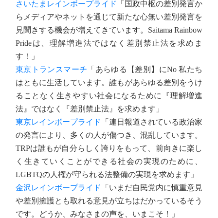
さいたまレインボープライド
「国政中枢の差別発言か
らメディアやネットを通じて新たな心無い差別発言を
見聞きする機会が増えてきています。Saitama Rainbow
Prideは、理解増進法ではなく差別禁止法を求めま
す！」
東京トランスマーチ
「あらゆる【差別】にNo 私たち
はともに生活しています。誰もがあらゆる差別をうけ
ることなく生きやすい社会になるために『理解増進
法』ではなく『差別禁止法』を求めます」
東京レインボープライド
「連日報道されている政治家
の発言により、多くの人が傷つき、混乱しています。
TRPは誰もが自分らしく誇りをもって、前向きに楽し
く生きていくことができる社会の実現のために、
LGBTQの人権が守られる法整備の実現を求めます」
金沢レインボープライド
「いまだ自民党内に慎重意見
や差別擁護とも取れる意見が立ちはだかっているそう
です。どうか、みなさまの声を、いまこそ！」