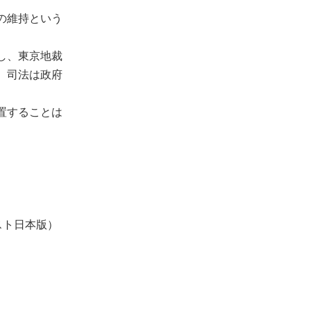
の維持という
し、東京地裁
。司法は政府
置することは
スト日本版）