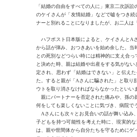
「結婚の自由をすべての人に」東京二次訴訟の
のケイさんが「友情結婚」などで嘘をつき続
ナーと別れることになりましたが、お二人は
ハフポスト日本版によると、ケイさんとAさん
から話が弾み、おつきあいを始め余した。当
との死別などつらい時には精神的に支え合っ
と決めた時、親は結婚や出産をする気がない
定され、思わず「結婚はできない」と伝えた
た。すると親が「Aさんに騙された」と取り
ウトを取り消さなければならなかったといい
親にパートナーを否定された痛みや、孫の顔
何をしても楽しくないことに気づき、病院で
Aさんにも次々とお見合いの話が舞い込み、
子どもを持つ可能性を考えた時に、現実的な
は、親や世間体から自分たちを守るためにゲ