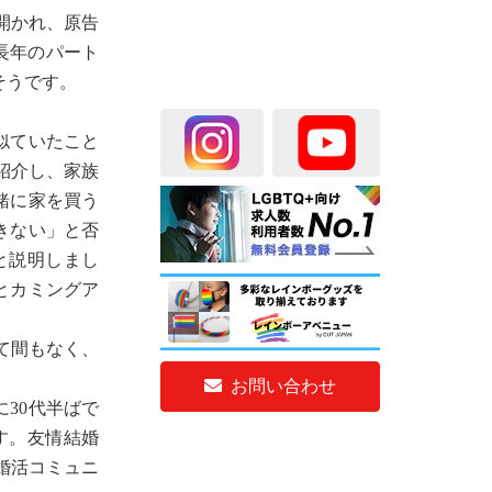
開かれ、原告
長年のパート
そうです。
似ていたこと
紹介し、家族
緒に家を買う
きない」と否
と説明しまし
とカミングア
て間もなく、
お問い合わせ
30代半ばで
す。友情結婚
婚活コミュニ