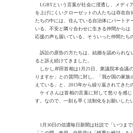
LGBTという言葉が社会に浸透し、メディ
を上げにくいクローゼットの人たちは存在自
たちの中には、住んでいる自治体にパートナ
いる、不安と隣り合わせに生きる仲間からは
応援の声も届いている、そういった仲間たち
訴訟の原告の方たちは、結婚を認められない
ると訴え続けてきました。
しかし岸田首相は1月25日、衆議院本会議
りますか」との質問に対し、「我が国の家族
えている」と、2015年から繰り返されてき
ケイさんは首相の言葉に対して怒りを感じ
す。なので、一刻も早く法制化をお願いした
1月30日の信濃毎日新聞は社説で「いつま
「この間、政府、自民党は「慎重な検討」を