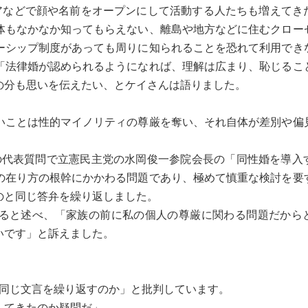
アなどで顔や名前をオープンにして活動する人たちも増えてき
体もなかなか知ってもらえない、離島や地方などに住むクロー
ーシップ制度があっても周りに知られることを恐れて利用でき
「法律婚が認められるようになれば、理解は広まり、恥じるこ
の分も思いを伝えたい、とケイさんは語りました。
ことは性的マイノリティの尊厳を奪い、それ自体が差別や偏
の代表質問で立憲民主党の水岡俊一参院会長の「同性婚を導入
の在り方の根幹にかかわる問題であり、極めて慎重な検討を要
たのと同じ答弁を繰り返しました。
ると述べ、「家族の前に私の個人の尊厳に関わる問題だから
いです」と訴えました。
で同じ文言を繰り返すのか」と批判しています。
してきたのか疑問だ」