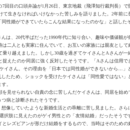
7回目の口頭弁論が1月26日、東京地裁（飛澤知行裁判長）で
けて生きなければいけなかった苦しみを語りました。2年前に
「同性婚ができていたらこんな結果になったのかな」と話した
は、20代半ばだった1990年代に知り合い、趣味や価値観が
時は二人とも実家に住んでいて、お互いの家族には親友として
て乗り越えました。しかし30歳を過ぎてケイさんとAさんが一
と捉えたのか同居に強く反対したそうです。「Aさんは信用で
ケイさん。その理由を「日本では同性婚ができないから…」
乱したため、ショックを受けたケイさんは「同性愛ではない」
ます。
を見せられない自責の念に苦しんだケイさんは、同居を始め
うつ病と診断されたそうです。
想像していたような新婚生活との乖離に苦し見ました。さらに
選択肢に見えたのがゲイ男性との「友情結婚」だったそうで
イとレズビアンが形だけ結婚をするもので、当時はそのための