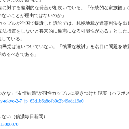
者に対する差別的な発言が相次いでいる。「伝統的な家族観」
いないことが理由ではないのか」
カップルが全国で提訴した訴訟では、札幌地裁が違憲判決を出
立法措置をしないと将来的に違憲になる可能性がある」とした
促している」
自民党は追いついていない。「慎重な検討」を名目に問題を放
始めるべきである」
かな」“友情結婚”が同性カップルに突きつけた現実（ハフポ
ality-tokyo-2-7_jp_63d1b6a8e4b0c2b49ada19a0
しない（信濃毎日新聞）
3013000070