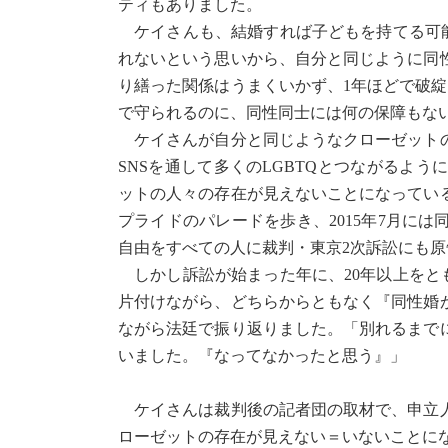
ティもありました。
ケイさんも、結婚すれば子どもを持てる可能
れないという思いから、自分と同じように同
り繕った関係はうまくいかず、1年ほどで破
で守られるのに、同性同士には何の保障もな
ケイさんが自分と同じようなクローゼットの
SNSを通して多くのLGBTQとつながるよ
ットの人々の存在が見えないことになってい
プライドのパレードを歩き、2015年7月には
自由をすべての人に裁判・東京2次訴訟にも
しかし訴訟が始まった年に、20年以上をと
片付けながら、どちらからともなく『同性婚
ながら法廷で振り返りました。「別れるまで
いました。『なってなかったと思う』」
ケイさんは裁判後の記者団の取材で、申立人
ローゼットの存在が見えない＝いないことに