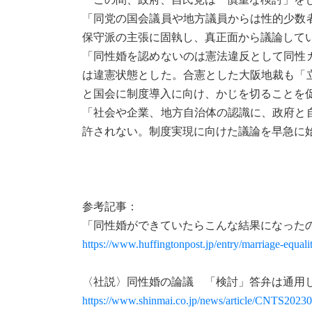
「同党の国会議員や地方議員からは性的少数
保守派の主張に固執し、真正面から議論して
「同性婚を認めないのは憲法違反として同性
は違憲状態とした。合憲とした大阪地裁も「
と国会に制度導入に向け、かじを切ることを
「社会や企業、地方自治体の認識に、政府と
許されない。制度実現に向けた議論を早急に
参考記事：
「同性婚ができていたらこんな結果になったの
https://www.huffingtonpost.jp/entry/marriage-equ
〈社説〉同性婚の論議 「検討」答弁は通用
https://www.shinmai.co.jp/news/article/CNTS202