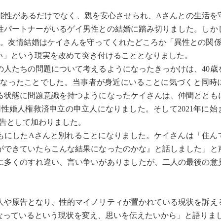
性があるだけでなく、親を安心させられ、Aさんとの生活を
性パートナーがいるゲイ男性との結婚に踏み切りました。しか
綻。友情結婚はケイさんを守ってくれたどころか「異性との関係
い」という現実を改めて突き付けることとなりました。
人たちの問題について考えるようになったきっかけは、40歳
うになったことでした。当事者が身近にいることに気づくと同時
る状態に問題意識を持つようになったケイさんは、仲間ととも
同性婚人権救済申立の申立人になりました。そして2021年に
原告として加わりました。
もにしたAさんと別れることになりました。ケイさんは「住ん
ができていたらこんな結果になったのかな』と話しました」と
に多くのすれ違い、言い争いがありましたが、二人の最後の意
や原告となり、性的マイノリティが置かれている現状を訴え
なっているという現状を変え、思いを伝えたいから」と語りま