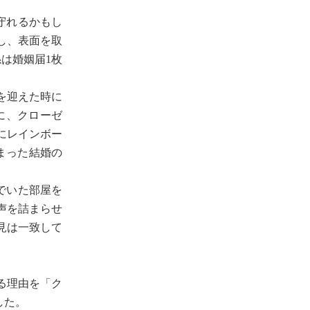
守れるかもし
し、表面を取
は婚姻届1枚
を迎えた時に
に、クローゼ
にレインボー
始まった結婚の
でいた部屋を
声を詰まらせ
見は一致して
る理由を「ク
した。