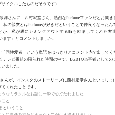
プサイクルしたものだそうです）
大泉洋さんに「西村宏堂さん、熱烈なPerfumeファンだとお聞
私の親友とはPerfumeが好きだということで仲良くなったん
とか、私が親にカミングアウトする時も励ましてくれた友
しています」とコメントしました。
で「同性愛者」という単語をはっきりとコメント内で出してく
るテレビ番組の限られた時間の中で、LGBTQ当事者としての
ていました。
ゆかさんが、インスタのストーリーズに西村宏堂さんといっしょ
げてくれたことです。
ようなミラクルなお話に一瞬で心打たれました
うこと
あるということ
とに責任を持たなきゃなと気が引き締まりました