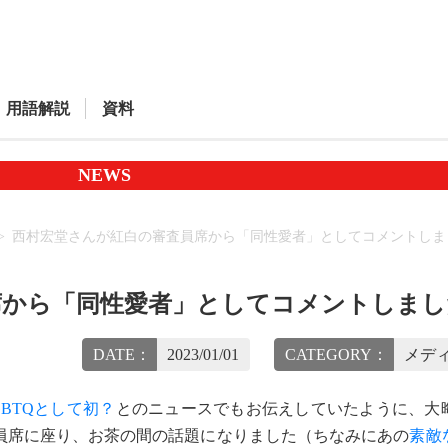
用語解説
資料
NEWS
西村宏堂さんが紅白の審査員席から「同性愛者」としてコメントしま
席から「同性愛者」としてコメントしまし
DATE：
2023/01/01
CATEGORY：
メディ
BTQとして初？
とのニュースでもお伝えしていたように、大
員席に座り、お茶の間の話題になりました（ちなみにあの
素敵