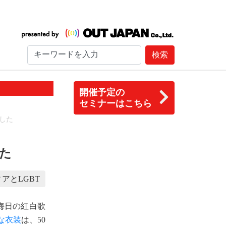
検索
開催予定の
セミナーはこちら
した
た
アとLGBT
晦日の紅白歌
な衣装
は、50