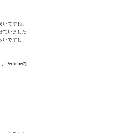
良いですね」
せていました
も多いですし、
erfumeの