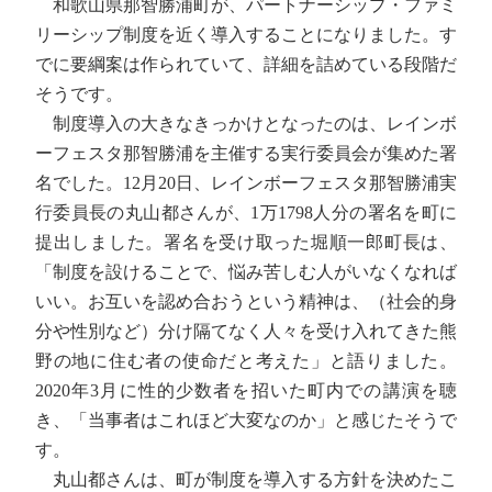
和歌山県那智勝浦町が、パートナーシップ・ファミ
リーシップ制度を近く導入することになりました。す
でに要綱案は作られていて、詳細を詰めている段階だ
そうです。
制度導入の大きなきっかけとなったのは、レインボ
ーフェスタ那智勝浦を主催する実行委員会が集めた署
名でした。12月20日、レインボーフェスタ那智勝浦実
行委員長の丸山都さんが、1万1798人分の署名を町に
提出しました。署名を受け取った堀順一郎町長は、
「制度を設けることで、悩み苦しむ人がいなくなれば
いい。お互いを認め合おうという精神は、（社会的身
分や性別など）分け隔てなく人々を受け入れてきた熊
野の地に住む者の使命だと考えた」と語りました。
2020年3月に性的少数者を招いた町内での講演を聴
き、「当事者はこれほど大変なのか」と感じたそうで
す。
丸山都さんは、町が制度を導入する方針を決めたこ