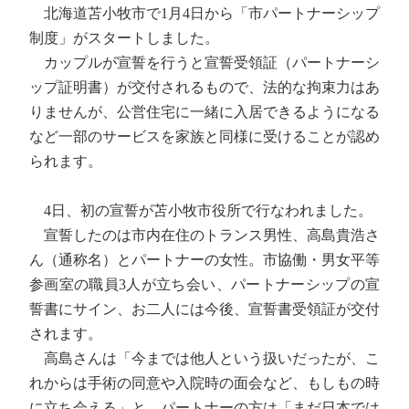
北海道苫小牧市で1月4日から「市パートナーシップ
制度」がスタートしました。
カップルが宣誓を行うと宣誓受領証（パートナーシ
ップ証明書）が交付されるもので、法的な拘束力はあ
りませんが、公営住宅に一緒に入居できるようになる
など一部のサービスを家族と同様に受けることが認め
られます。
4日、初の宣誓が苫小牧市役所で行なわれました。
宣誓したのは市内在住のトランス男性、高島貴浩さ
ん（通称名）とパートナーの女性。市協働・男女平等
参画室の職員3人が立ち会い、パートナーシップの宣
誓書にサイン、お二人には今後、宣誓書受領証が交付
されます。
高島さんは「今までは他人という扱いだったが、こ
れからは手術の同意や入院時の面会など、もしもの時
に立ち会える」と、パートナーの方は「まだ日本では