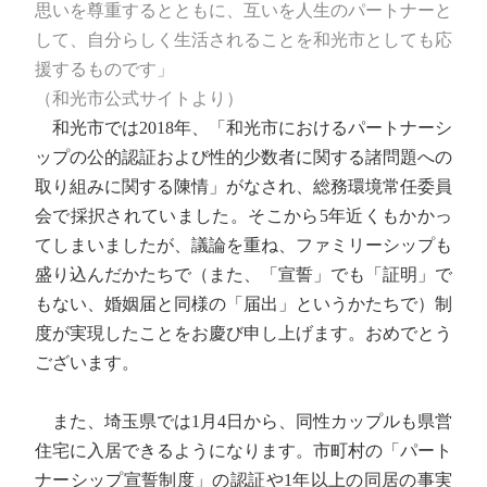
思いを尊重するとともに、互いを人生のパートナーと
して、自分らしく生活されることを和光市としても応
援するものです」
（和光市公式サイトより）
和光市では2018年、「和光市におけるパートナーシ
ップの公的認証および性的少数者に関する諸問題への
取り組みに関する陳情」がなされ、総務環境常任委員
会で採択されていました。そこから5年近くもかかっ
てしまいましたが、議論を重ね、ファミリーシップも
盛り込んだかたちで（また、「宣誓」でも「証明」で
もない、婚姻届と同様の「届出」というかたちで）制
度が実現したことをお慶び申し上げます。おめでとう
ございます。
また、埼玉県では1月4日から、同性カップルも県営
住宅に入居できるようになります。市町村の「パート
ナーシップ宣誓制度」の認証や1年以上の同居の事実