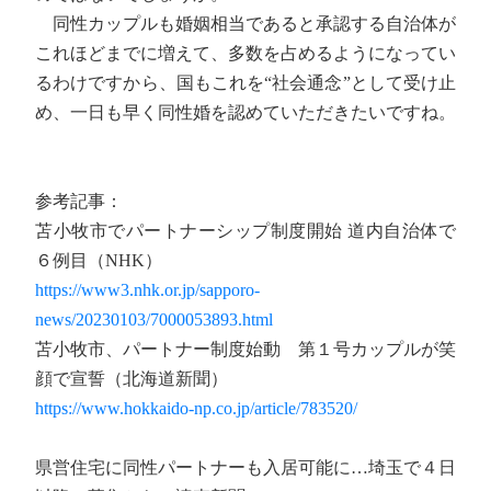
同性カップルも婚姻相当であると承認する自治体が
これほどまでに増えて、多数を占めるようになってい
るわけですから、国もこれを“社会通念”として受け止
め、一日も早く同性婚を認めていただきたいですね。
参考記事：
苫小牧市でパートナーシップ制度開始 道内自治体で
６例目（NHK）
https://www3.nhk.or.jp/sapporo-
news/20230103/7000053893.html
苫小牧市、パートナー制度始動 第１号カップルが笑
顔で宣誓（北海道新聞）
https://www.hokkaido-np.co.jp/article/783520/
県営住宅に同性パートナーも入居可能に…埼玉で４日