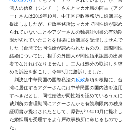
への道のり
』でもフィーチャーされていましたが、台
湾人の信奇（シンチー）さんとマカオ籍の阿古（アグ
ー）さんは2019年10月、中正区戸政事務所に婚姻届を
提出しましたが、戸政事務所はマカオで同性婚が認め
られていないことやアグーさんの独身証明書の有効期
限が切れていたことを根拠に婚姻届を受理しませんで
した（台湾では同性婚が認められたものの、国際同性
結婚については、相手の外国人が同性婚承認国の出身
者でなければなりません）。二人は処分の取消しを求
める訴訟を起こし、今年5月に勝訴しました。
判決は中華民国の国際私法の
反致
条項を根拠に、台
湾に居住するアグーさんには中華民国の国内法を適用
すべきだとし、同性婚法が同性婚を認めているうえに
裁判所の審理期間にアグーさんから有効期限内の独身
証明書が提出されたとして、原告が19年10月に提出し
た婚姻届を受理するよう戸政事務所に命じるものでし
た。