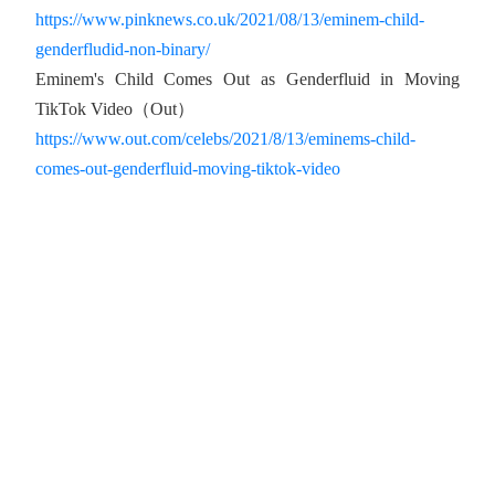
https://www.pinknews.co.uk/2021/08/13/eminem-child-
genderfludid-non-binary/
Eminem's Child Comes Out as Genderfluid in Moving
TikTok Video（Out）
https://www.out.com/celebs/2021/8/13/eminems-child-
comes-out-genderfluid-moving-tiktok-video