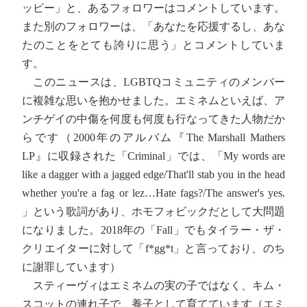
ッピー」と、あるフォロワーはコメントしています。
また別のフォロワーは、「あなたを応援するし、あな
たのことをとても誇りに思う」とコメントしていま
す。
このニュースは、LGBTQコミュニティのメンバー
に複雑な思いを抱かせました。エミネムといえば、ア
ンチゲイの中傷を何度も何度も行なってきた人物だか
らです（2000年のアルバム『The Marshall Mathers
LP』に収録された「Criminal」では、「My words are
like a dagger with a jagged edge/That'll stab you in the head
whether you're a fag or lez…Hate fags?/The answer's yes.
」という歌詞があり、ホモフォビックだとして大問題
になりました。2018年の「Fall」でもタイラー・ザ・
クリエイターに対して「f*gg*t」と言っており、のち
に謝罪しています）
スティーヴィはエミネムの実の子ではなく、キム・
スコットの連れ子で、養子として育てています（エミ