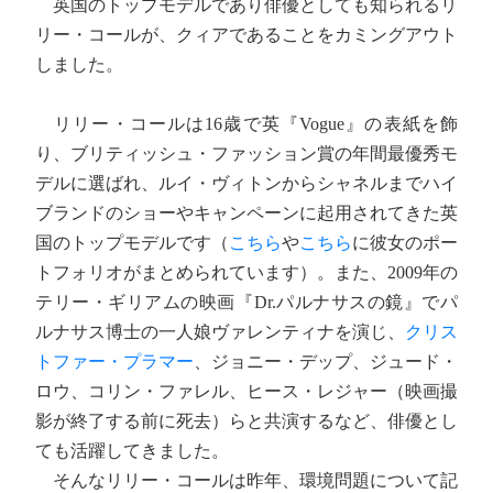
英国のトップモデルであり俳優としても知られるリ
リー・コールが、クィアであることをカミングアウト
しました。
リリー・コールは16歳で英『Vogue』の表紙を飾
り、ブリティッシュ・ファッション賞の年間最優秀モ
デルに選ばれ、ルイ・ヴィトンからシャネルまでハイ
ブランドのショーやキャンペーンに起用されてきた英
国のトップモデルです（
こちら
や
こちら
に彼女のポー
トフォリオがまとめられています）。また、2009年の
テリー・ギリアムの映画『Dr.パルナサスの鏡』でパ
ルナサス博士の一人娘ヴァレンティナを演じ、
クリス
トファー・プラマー
、ジョニー・デップ、ジュード・
ロウ、コリン・ファレル、ヒース・レジャー（映画撮
影が終了する前に死去）らと共演するなど、俳優とし
ても活躍してきました。
そんなリリー・コールは昨年、環境問題について記