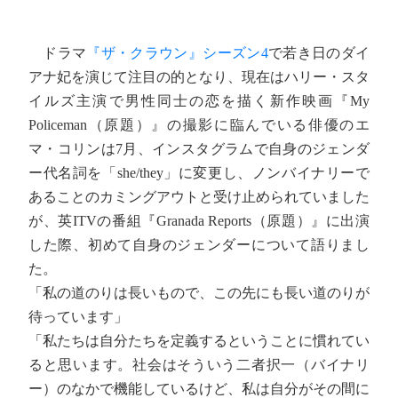
ドラマ
『ザ・クラウン』シーズン4
で若き日のダイ
アナ妃を演じて注目の的となり、現在はハリー・スタ
イルズ主演で男性同士の恋を描く新作映画『My
Policeman（原題）』の撮影に臨んでいる俳優のエ
マ・コリンは7月、インスタグラムで自身のジェンダ
ー代名詞を「she/they」に変更し、ノンバイナリーで
あることのカミングアウトと受け止められていました
が、英ITVの番組『Granada Reports（原題）』に出演
した際、初めて自身のジェンダーについて語りまし
た。
「私の道のりは長いもので、この先にも長い道のりが
待っています」
「私たちは自分たちを定義するということに慣れてい
ると思います。社会はそういう二者択一（バイナリ
ー）のなかで機能しているけど、私は自分がその間に