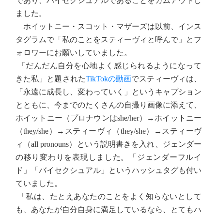
であり、バイセクシュアルであることをカムアウトし
ました。
ホイットニー・スコット・マザーズは以前、インス
タグラムで「私のことをスティーヴィと呼んで」とフ
ォロワーにお願いしていました。
「だんだん自分を心地よく感じられるようになって
きた私」と題された
TikTokの動画
でスティーヴィは、
「永遠に成長し、変わっていく」というキャプション
とともに、今までのたくさんの自撮り画像に添えて、
ホイットニー（プロナウンはshe/her）→ホイットニー
（they/she）→スティーヴィ（they/she）→スティーヴ
ィ（all pronouns）という説明書きを入れ、ジェンダー
の移り変わりを表現しました。「ジェンダーフルイ
ド」「バイセクシュアル」というハッシュタグも付い
ていました。
「私は、たとえあなたのことをよく知らないとして
も、あなたが自分自身に満足しているなら、とてもハ