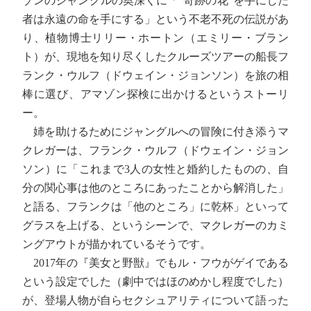
ゾンのジャングルの奥深くに「“奇跡の花”を手にした
者は永遠の命を手にする」という不老不死の伝説があ
り、植物博士リリー・ホートン（エミリー・ブラン
ト）が、現地を知り尽くしたクルーズツアーの船長フ
ランク・ウルフ（ドウェイン・ジョンソン）を旅の相
棒に選び、アマゾン探検に出かけるというストーリ
ー。
姉を助けるためにジャングルへの冒険に付き添うマ
クレガーは、フランク・ウルフ（ドウェイン・ジョン
ソン）に「これまで3人の女性と婚約したものの、自
分の関心事は他のところにあったことから解消した」
と語る、フランクは「他のところ」に乾杯」といって
グラスを上げる、というシーンで、マクレガーのカミ
ングアウトが描かれているそうです。
2017年の『美女と野獣』でもル・フウがゲイである
という設定でした（劇中ではほのめかし程度でした）
が、登場人物が自らセクシュアリティについて語った