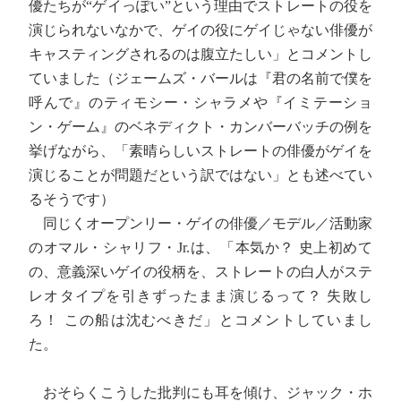
優たちが“ゲイっぽい”という理由でストレートの役を
演じられないなかで、ゲイの役にゲイじゃない俳優が
キャスティングされるのは腹立たしい」とコメントし
ていました（ジェームズ・バールは『君の名前で僕を
呼んで』のティモシー・シャラメや『イミテーショ
ン・ゲーム』のベネディクト・カンバーバッチの例を
挙げながら、「素晴らしいストレートの俳優がゲイを
演じることが問題だという訳ではない」とも述べてい
るそうです）
同じくオープンリー・ゲイの俳優／モデル／活動家
のオマル・シャリフ・Jr.は、「本気か？ 史上初めて
の、意義深いゲイの役柄を、ストレートの白人がステ
レオタイプを引きずったまま演じるって？ 失敗し
ろ！ この船は沈むべきだ」とコメントしていまし
た。
おそらくこうした批判にも耳を傾け、ジャック・ホ