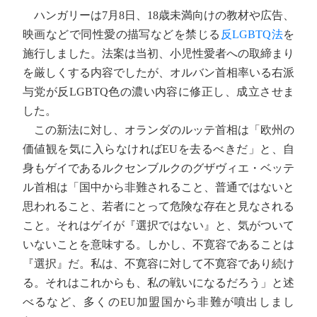
ハンガリーは7月8日、18歳未満向けの教材や広告、
映画などで同性愛の描写などを禁じる
反LGBTQ法
を
施行しました。法案は当初、小児性愛者への取締まり
を厳しくする内容でしたが、オルバン首相率いる右派
与党が反LGBTQ色の濃い内容に修正し、成立させま
した。
この新法に対し、オランダのルッテ首相は「欧州の
価値観を気に入らなければEUを去るべきだ」と、自
身もゲイであるルクセンブルクのグザヴィエ・ベッテ
ル首相は「国中から非難されること、普通ではないと
思われること、若者にとって危険な存在と見なされる
こと。それはゲイが『選択ではない』と、気がついて
いないことを意味する。しかし、不寛容であることは
『選択』だ。私は、不寛容に対して不寛容であり続け
る。それはこれからも、私の戦いになるだろう」と述
べるなど、多くのEU加盟国から非難が噴出しまし