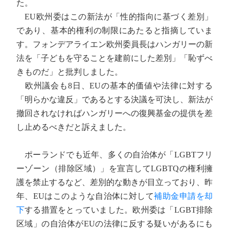
た。
EU欧州委はこの新法が「性的指向に基づく差別」
であり、基本的権利の制限にあたると指摘していま
す。フォンデアライエン欧州委員長はハンガリーの新
法を「子どもを守ることを建前にした差別」「恥ずべ
きものだ」と批判しました。
欧州議会も8日、EUの基本的価値や法律に対する
「明らかな違反」であるとする決議を可決し、新法が
撤回されなければハンガリーへの復興基金の提供を差
し止めるべきだと訴えました。
ポーランドでも近年、多くの自治体が「LGBTフリ
ーゾーン（排除区域）」を宣言してLGBTQの権利擁
護を禁止するなど、差別的な動きが目立っており、昨
年、EUはこのような自治体に対して
補助金申請を却
下
する措置をとっていました。欧州委は「LGBT排除
区域」の自治体がEUの法律に反する疑いがあるにも