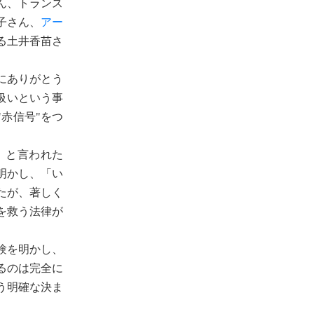
ん、トランス
子さん、
アー
る土井香苗さ
にありがとう
扱いという事
赤信号"をつ
」と言われた
明かし、「い
たが、著しく
を救う法律が
験を明かし、
るのは完全に
う明確な決ま