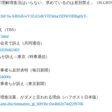
BT理解増進法はいらない、求めているのは差別禁止」（#LGB
073a?fbclid=IwAR0xKwV1EsUnKVD5kha35DWOBlbg0yY-
（TBS）
7.html
者会見で訴え（共同通信）
741839462401
らが訴え―東京（時事通信）
当事者ら反対表明（毎日新聞）
134000c
当事者らが訴え（東京新聞）
解増進法案」がダメと言われる理由（ハフポスト日本版）
ty-anti-discrimination_jp_60936c1be4b02e74d22f9706