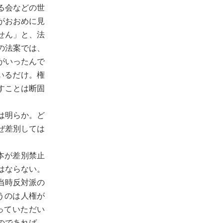
る会などの世
がおおめに見
せん」と、法
の法案では、
がいったんで
いるだけ。権
すことは断固
は明らか。ど
ぜ差別しては
本が差別禁止
はならない。
当時反対派の
うのは人権が
っていただい
のであれば、