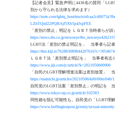
【記者会見】緊急声明に4438名の賛同「LG
別から守られる法律を求めます）
https://note.com/lgbtq_houritsu/n/nfcaa2cd0
LZhTQnd22PQBAjf5Xb5p4JxpFEE
「差別の禁止」明記を ＬＧＢＴ当時者らが訴え
https://news.tbs.co.jp/newseye/tbs_newseye426233
LGBT法「差別の禁止明記を」 当事者ら記
https://this.kiji.is/762883089844207616?c=39546
ＬＧＢＴ法「差別禁止明記を」 当事者有志
https://www.jiji.com/jc/article?k=2021050600906
「自民のLGBT理解増進法案は差別放置」 
https://mainichi.jp/articles/20210506/k00/00m/040/
自民党のLGBT法案「差別禁止」の明記を 
https://www.tokyo-np.co.jp/article/102583
同性婚を阻む可能性も。自民党の「LGBT理
https://www.huffingtonpost.jp/entry/sexual-minori