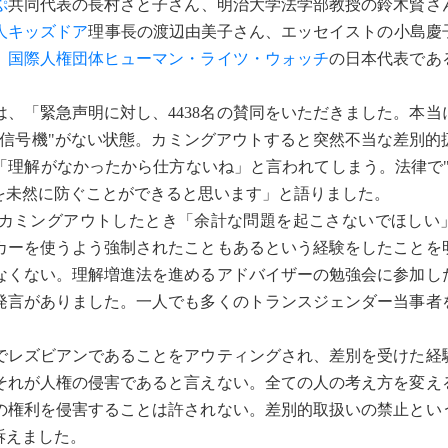
ぷ
共同代表の長村さと子さん、明治大学法学部教授の鈴木賢さ
法人キッズドア
理事長の渡辺由美子さん、エッセイストの小島慶
、
国際人権団体ヒューマン・ライツ・ウォッチ
の日本代表であ
、「緊急声明に対し、4438名の賛同をいただきました。本当
"信号機"がない状態。カミングアウトすると突然不当な差別的
「理解がなかったから仕方ないね」と言われてしまう。法律で"
を未然に防ぐことができると思います」と語りました。
カミングアウトしたとき「余計な問題を起こさないでほしい
カーを使うよう強制されたこともあるという経験をしたことを
なくない。理解増進法を進めるアドバイザーの勉強会に参加し
発言がありました。一人でも多くのトランスジェンダー当事者
レズビアンであることをアウティングされ、差別を受けた経
それが人権の侵害であると言えない。全ての人の考え方を変え
の権利を侵害することは許されない。差別的取扱いの禁止とい
訴えました。