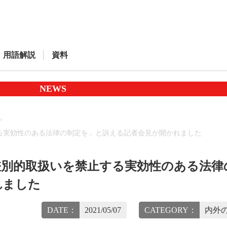
用語解説
資料
NEWS
る実効性のある法律の制定を」と訴える記者会見が開かれました
差別的取扱いを禁止する実効性のある法律
れました
DATE：
2021/05/07
CATEGORY：
内外の