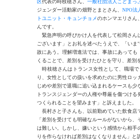
区
代表の時枝穂さん、
一般社団法人こどまっ
ジェンダー活動家の畑野とまとさん、
NPO
トユニット・キュンチョメ
のホンマエリさん
んです。
緊急声明の呼びかけ人を代表して松岡さんは
ございます」とお礼を述べたうえで、「いま
故にあう。理解増進法では、事故にあっても
くることで、差別を受けたひとを守り、差別
時枝穂さんはトランス女性として、職場で
り、女性としての扱いを求めたのに男性ロッ
じめや差別で退職に追い込まれるケースも少
トランスジェンダーの人権や尊厳を傷つける
つくられることを望みます」と訴えました。
長村さと子さんも、以前勤めていた飲食店で
「差別を受けても明確なルールがないから、
は難しい。しかし、嫌いという感情から相手
りを作らなければ差別はなくなりません」と