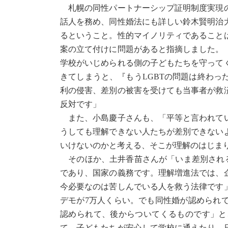
札幌の同性パートナーシップ証明制度実現の
話人を務め、同性婚法にも詳しい鈴木賢明治
るということ。性的マイノリティであること
案の立て付けに問題があると指摘しました。
学校がいじめられる側の子どもたちを守って
きてしまうと、『もうLGBTの問題は終わ
利の侵害、差別の被害を受けても当事者が救
反対です」
また、小島慶子さんも、「平等と言われてい
うしても理解できない人たちが差別できない
いけないのかと考える、そこが理解のはじま
そのほか、土井香苗さんが「いま差別される
であり、国家の義務です。理解増進法では、
今必要なのは苦しんでいる人を救う法律です
デモが7万人くらい。でも同性婚が認められ
認められて、後からついてくるものです」と
て、子どもたちが安心して学校に通えたり、