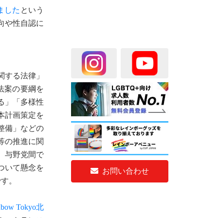
ました
という
向や性自認に
関する法律」
法案の要綱を
る」「多様性
本計画策定を
整備」などの
等の推進に関
、与野党間で
ついて懸念を
お問い合わせ
です。
nbow Tokyo北