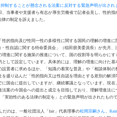
動を抑制することが懸念される法案に反対する緊急声明が出され
6日、当事者や支援者ら有志が厚生労働省で記者会見し、性的指
法律の制定を訴えました。
性的指向及び性同一性の多様性に関する国民の理解の増進に
指向・性自認に関する特命委員会」（稲田朋美委員長）が先月、
の増進に関する施策の推進について、国の役割等を明らかにす
的として設定しています。具体的には、理解の増進に向けた基
の設置者に求めるほか、「知識の着実な普及」や「相談体制の
止を盛り込んだ「性的指向又は性自認を理由とする差別の解消
でに国会に提出していますが、継続審議となっています。現在
進法案の今国会への提出と成立を目指しており、理解増進法に
ーから「実効性のある法律の制定を」との緊急声明が出されたもの
だのは、一般社団法人「fair」代表理事の
松岡宗嗣さん
、
Rai