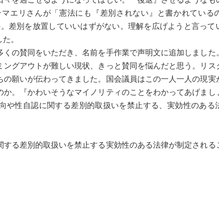
ンマエリさんが「憲法にも『差別されない』と書かれている
のか。差別を放置していいはずがない。理解を広げようと言って
した。
くの賛同をいただき、名前を手作業で声明文に追加しました
ミングアウトが難しい現状、きっと賛同を悩んだと思う。リス
ちの願いが伝わってきました。国会議員はこの一人一人の現実
のか。『かわいそうなマイノリティのことをわかってあげまし
向や性自認に関する差別的取扱いを禁止する、実効性のある
する差別的取扱いを禁止する実効性のある法律が制定される