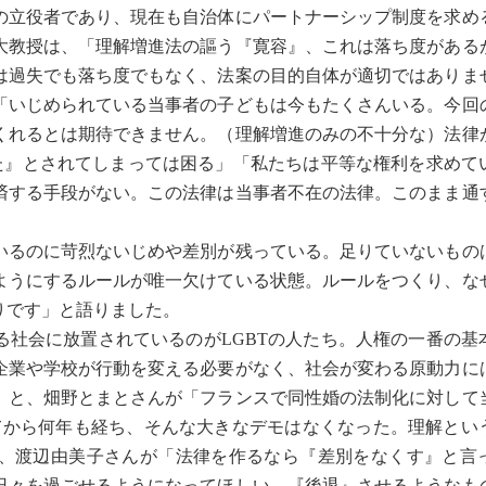
立役者であり、現在も自治体にパートナーシップ制度を求め
大教授は、「理解増進法の謳う『寛容』、これは落ち度がある
は過失でも落ち度でもなく、法案の目的自体が適切ではありま
「いじめられている当事者の子どもは今もたくさんいる。今回
くれるとは期待できません。（理解増進のみの不十分な）法律
った』とされてしまっては困る」「私たちは平等な権利を求めて
済する手段がない。この法律は当事者不在の法律。このまま通
るのに苛烈ないじめや差別が残っている。足りていないもの
ようにするルールが唯一欠けている状態。ルールをつくり、な
りです」と語りました。
社会に放置されているのがLGBTの人たち。人権の一番の基
企業や学校が行動を変える必要がなく、社会が変わる原動力に
」と、畑野とまとさんが「フランスで同性婚の法制化に対して
てから何年も経ち、そんな大きなデモはなくなった。理解とい
、渡辺由美子さんが「法律を作るなら『差別をなくす』と言
日々を過ごせるようになってほしい。『後退』させるようなも