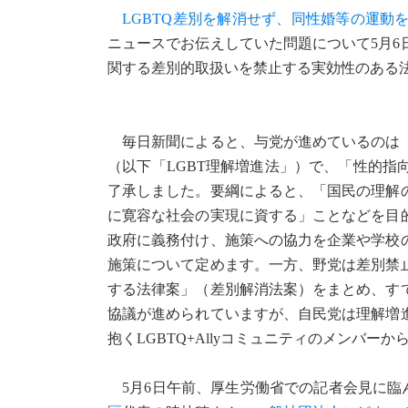
LGBTQ差別を解消せず、同性婚等の運
ニュースでお伝えしていた問題について5月
関する差別的取扱いを禁止する実効性のある
毎日新聞によると、与党が進めているのは「
（以下「LGBT理解増進法」）で、「性的
了承しました。要綱によると、「国民の理解
に寛容な社会の実現に資する」ことなどを目
政府に義務付け、施策への協力を企業や学校
施策について定めます。一方、野党は差別禁
する法律案」（差別解消法案）をまとめ、す
協議が進められていますが、自民党は理解増
抱くLGBTQ+Allyコミュニティのメンバ
5月6日午前、厚生労働省での記者会見に臨ん