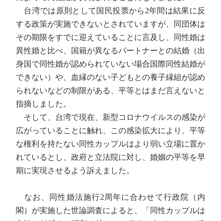
台湾では原則として国民投票から2年間は結果に反
する政策が実施できないとされていますが、同団体は
その期限をすでに迎えていることに言及し、同性婚は
異性婚と比べ、国籍が異なるパートナーとの結婚（出
身国で同性婚が認められていない場合国際同性結婚が
できない）や、血縁のない子どもとの養子縁組が認め
られないなどの制限がある、平等とはまだ言えないと
指摘しました。
そして、台湾で現在、新型コロナウイルスの感染が
広がっていることに触れ、この感染拡大により、平等
な権利を持たない同性カップルはより弱い立場に置か
れているとし、政府と立法院に対し、婚姻の平等を早
期に実現させるよう訴えました。
なお、同性婚法施行2周年に合わせて行政院（内
閣）が実施した世論調査によると、「同性カップルは