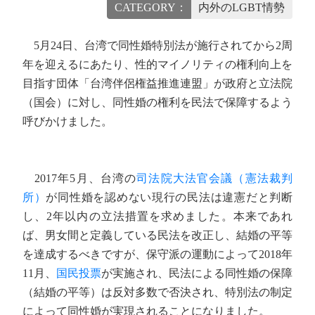
CATEGORY：
内外のLGBT情勢
5月24日、台湾で同性婚特別法が施行されてから2周
年を迎えるにあたり、性的マイノリティの権利向上を
目指す団体「台湾伴侶権益推進連盟」が政府と立法院
（国会）に対し、同性婚の権利を民法で保障するよう
呼びかけました。
2017年5月、台湾の
司法院大法官会議（憲法裁判
所）
が同性婚を認めない現行の民法は違憲だと判断
し、2年以内の立法措置を求めました。本来であれ
ば、男女間と定義している民法を改正し、結婚の平等
を達成するべきですが、保守派の運動によって2018年
11月、
国民投票
が実施され、民法による同性婚の保障
（結婚の平等）は反対多数で否決され、特別法の制定
によって同性婚が実現されることになりました。