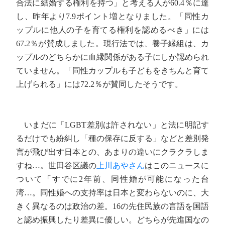
合法に結婚する権利を持つ」と考える人が60.4％に達
し、昨年より7.9ポイント増となりました。「同性カ
ップルに他人の子を育てる権利を認めるべき」には
67.2％が賛成しました。現行法では、養子縁組は、カ
ップルのどちらかに血縁関係がある子にしか認められ
ていません。「同性カップルも子どもをきちんと育て
上げられる」には72.2％が賛同したそうです。
いまだに「LGBT差別は許されない」と法に明記す
るだけでも紛糾し「種の保存に反する」などと差別発
言が飛び出す日本との、あまりの違いにクラクラしま
すね…。世田谷区議の
上川あやさん
はこのニュースに
ついて「すでに2年前、同性婚が可能になった台
湾…。同性婚への支持率は日本と変わらないのに、大
きく異なるのは政治の差。16の先住民族の言語を国語
と認め振興したり差異に優しい。どちらが先進国なの