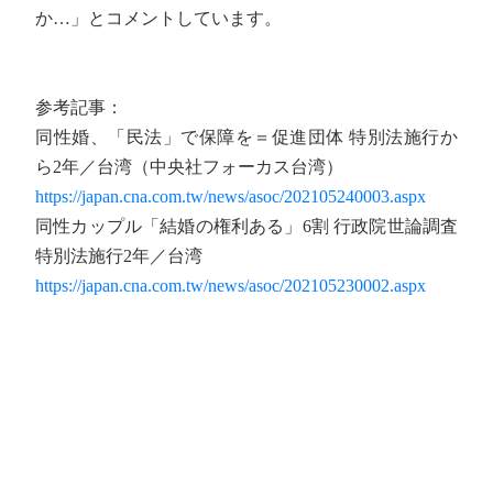
か…」とコメントしています。
参考記事：
同性婚、「民法」で保障を＝促進団体 特別法施行か
ら2年／台湾（中央社フォーカス台湾）
https://japan.cna.com.tw/news/asoc/202105240003.aspx
同性カップル「結婚の権利ある」6割 行政院世論調査
特別法施行2年／台湾
https://japan.cna.com.tw/news/asoc/202105230002.aspx