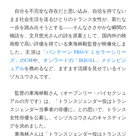
自分を不完全な存在だと思い込み、自信を持てない
まま社会生活を送るひとりのトランス女性が、新たな
一歩を踏み出そうとする――そんなささやかな瞬間の
物語を、文月悠光さんの詩を原案として、国内外の映
画祭で高い評価を得ている東海林毅監督が映像化しま
した。主演は
「パンテーン PRO-V ミセラーシリー
ズ」のCM
や、
オンワードの「IIQUAL」メインビジ
ュアル
を務めるなど、ますます活躍を見せているイシ
ヅカユウさんです。
監督の東海林毅さん（オープンリー・バイセクシュ
アルの方です）は、「トランスジェンダー役はトラン
スジェンダー当事者の俳優に」との思いで、トランス
女性俳優を公募し、イシヅカユウさんのキャスティン
グを決めました。
東海林さんは「トランスジェンダー役はトランスジ