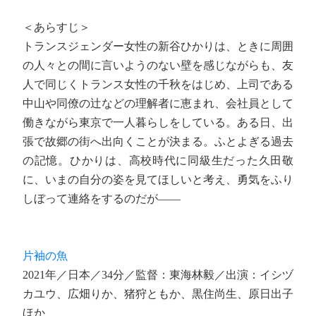
＜あらすじ＞
トランスジェンダー女性の新谷ひかりは、ときに周囲
の人々との間に言いようのない壁を感じながらも、友
人で同じくトランス女性の千秋をはじめ、上司である
中山や同僚の辻などの理解者に恵まれ、会社員として
働きながら東京で一人暮らしをしている。ある日、出
張で故郷の街へ出向くことが決まる。ふとよぎる過去
の記憶。ひかりは、高校時代に同級生だった久田敬
に、いまの自分の姿を見てほしいと考え、勇気をふり
しぼって連絡をするのだが――
片袖の魚
2021年／日本／34分／監督：東海林毅／出演：イシヅ
カユウ、広畑りか、猪狩ともか、黒住尚生、原日出子
ほか