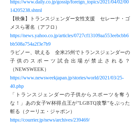
https://www.daily.co.jp/gossip/foreign_topics/2021/04/02/00
14205238.shtml
【映像】トランスジェンダー女性支援 セレーナ・ゴ
メスら署名（アフロ）
https://news.yahoo.co.jp/articles/0727cf13109aa553eebcbb6
bb508a754a2f3e7b9
ラピノー、吠える 全米25州でトランスジェンダーの
子供のスポーツ試合出場が禁止される？
（NEWSWEEK）
https://www.newsweekjapan.jp/stories/world/2021/03/25-
40.php
「トランスジェンダーの子供からスポーツを奪う
な！」あの女子W杯得点王が”LGBTQ攻撃”をぶった
斬る（クーリエ・ジャポン）
https://courrier.jp/news/archives/239469/