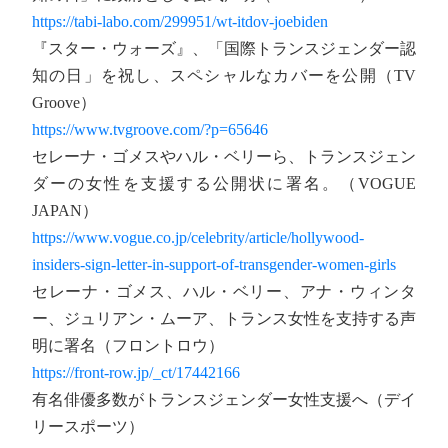
https://tabi-labo.com/299951/wt-itdov-joebiden
『スター・ウォーズ』、「国際トランスジェンダー認
知の日」を祝し、スペシャルなカバーを公開（TV
Groove）
https://www.tvgroove.com/?p=65646
セレーナ・ゴメスやハル・ベリーら、トランスジェン
ダーの女性を支援する公開状に署名。（VOGUE
JAPAN）
https://www.vogue.co.jp/celebrity/article/hollywood-
insiders-sign-letter-in-support-of-transgender-women-girls
セレーナ・ゴメス、ハル・ベリー、アナ・ウィンタ
ー、ジュリアン・ムーア、トランス女性を支持する声
明に署名（フロントロウ）
https://front-row.jp/_ct/17442166
有名俳優多数がトランスジェンダー女性支援へ（デイ
リースポーツ）