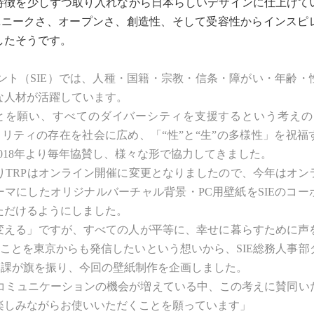
の特徴を少しずつ取り入れながら日本らしいデザインに仕上げて
つユニークさ、オープンさ、創造性、そして受容性からインスピ
したそうです。
ント（SIE）では、人種・国籍・宗教・信条・障がい・年齢・
な人材が活躍しています。
を願い、すべてのダイバーシティを支援するという考えのも
ノリティの存在を社会に広め、「“性”と“生”の多様性」を祝福
018年より毎年協賛し、様々な形で協力してきました。
TRPはオンライン開催に変更となりましたので、今年はオン
マにしたオリジナルバーチャル背景・PC用壁紙をSIEのコー
ただけるようにしました。
を変える」ですが、すべての人が平等に、幸せに暮らすために声
ることを東京からも発信したいという想いから、SIE総務人事部
）課が旗を振り、今回の壁紙制作を企画しました。
ミュニケーションの機会が増えている中、この考えに賛同い
楽しみながらお使いいただくことを願っています」