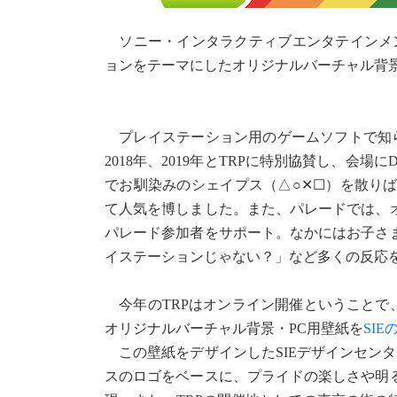
ソニー・インタラクティブエンタテインメン
ョンをテーマにしたオリジナルバーチャル背景
プレイステーション用のゲームソフトで知られ
2018年、2019年とTRPに特別協賛し、会場にD
でお馴染みのシェイプス（△○✕☐）を散り
て人気を博しました。また、パレードでは、
パレード参加者をサポート。なかにはお子さ
イステーションじゃない？」など多くの反応
今年のTRPはオンライン開催ということで
オリジナルバーチャル背景・PC用壁紙を
SI
この壁紙をデザインしたSIEデザインセンタ
スのロゴをベースに、プライドの楽しさや明