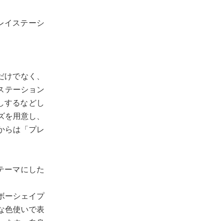
レイステーシ
だけでなく、
レイステーション
しするなどし
ズを用意し、
からは「プレ
テーマにした
ボーシェイプ
な色使いで表