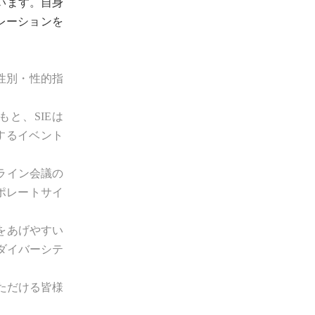
います。自身
レーションを
性別・性的指
と、SIEは
するイベント
ライン会議の
ポレートサイ
をあげやすい
ダイバーシテ
ただける皆様