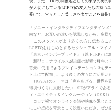
現、また、TRPの開催地としての東京の街
が大切にしているLGBTQの友人たちの持
受けて、堂々とした美しさを表すことを目指
「ソニー・インタラクティブエンタテインメ
向など、お互いの違いを認識しながら、多様
このスタンスがより多くの方に伝わること
LGBTQをはじめとするセクシュアル・マイ
『東京レインボープライド』（以下TRP）に2
新型コロナウイルス感染症の影響で昨年より
背景に使用できるプレイステーション®をテー
ト上にて配布し、より多くの方々にご活用い
TRP2021のテーマは「声をあげる。世界
環境づくりに貢献したい、SIEがアライであ
ィ・エクイティ＆インクルージョン（DE＆I
コロナ禍でオンライン会議や映像を通じたコ
にこの壁紙を背景として設定いただき、ぜひ