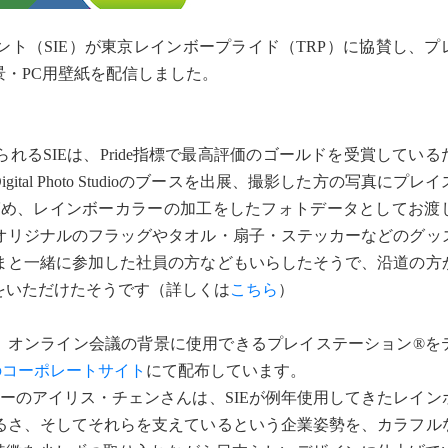
ト（SIE）が東京レインボープライド（TRP）に協賛し、プ
・PC用壁紙を配信しました。
るSIEは、Pride指標で最高評価のゴールドを受賞している
igital Photo Studioのブースを出展、撮影した方の写真にプ
ばめ、レインボーカラーの加工をしたフォトデータとしてお渡
オリジナルのフラッグやタオル・扇子・ステッカーなどのグッ
まと一緒に参加した社員の方などもいらしたそうで、沿道の方
をいただけたそうです（詳しくは
こちら
）
、オンライン会議の背景に使用できるプレイステーション®を
Eのコーポレートサイト
にて配布しています。
ーのアイリス・チェンさんは、SIEが例年使用してきたレイン
るさ、そしてそれらを支えているという企業姿勢を、カラフル