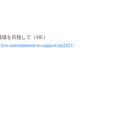
場を目指して（SIE）
tive-entertainment-to-support-trp2021/