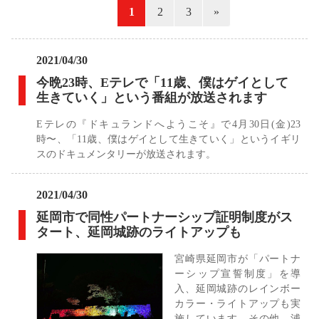
«
1
2
3
»
2021/04/30
今晩23時、Eテレで「11歳、僕はゲイとして
生きていく」という番組が放送されます
Eテレの『ドキュランドへようこそ』で4月30日(金)23
時〜、「11歳、僕はゲイとして生きていく」というイギリ
スのドキュメンタリーが放送されます。
2021/04/30
延岡市で同性パートナーシップ証明制度がス
タート、延岡城跡のライトアップも
宮崎県延岡市が「パートナ
ーシップ宣誓制度」を導
入、延岡城跡のレインボー
カラー・ライトアップも実
施しています。その他、浦