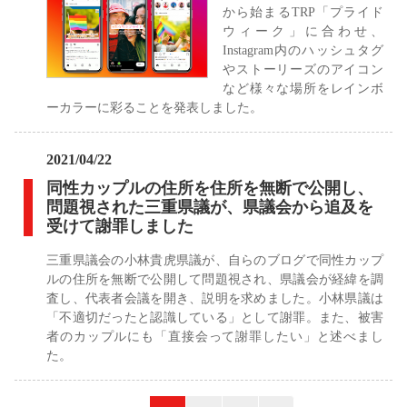
から始まるTRP「プライド
ウィーク」に合わせ、
Instagram内のハッシュタグ
やストーリーズのアイコン
など様々な場所をレインボ
ーカラーに彩ることを発表しました。
2021/04/22
同性カップルの住所を住所を無断で公開し、
問題視された三重県議が、県議会から追及を
受けて謝罪しました
三重県議会の小林貴虎県議が、自らのブログで同性カップ
ルの住所を無断で公開して問題視され、県議会が経緯を調
査し、代表者会議を開き、説明を求めました。小林県議は
「不適切だったと認識している」として謝罪。また、被害
者のカップルにも「直接会って謝罪したい」と述べまし
た。