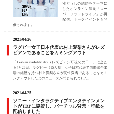
性どうしの結婚をテーマに
したオンライン演劇「スー
パーフラットライフ」が再
配信。トークイベントも開
催されます。
2021/04/26
ラグビー女子日本代表の村上愛梨さんがレズ
ビアンであることをカミングアウト
「Lesbian visibility day（レズビアン可視化の日）」に当た
る4月26日、ラグビー（15人制）女子日本代表で国際試合出
場の経歴を持つ村上愛梨さんが同性愛者であることをカミ
ングアウトしたとのニュースが報じられました。
2021/04/25
ソニー・インタラクティブエンタテインメン
トがTRPに協賛し、バーチャル背景・壁紙を
配信しました