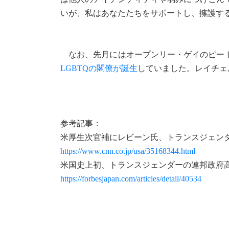
いが、私はあなたたちをサポートし、擁護す
なお、先月にはオープンリー・ゲイのピート
LGBTQの閣僚が誕生
していました。レイチェ
参考記事：
米厚生次官補にレビーン氏、トランスジェンダ
https://www.cnn.co.jp/usa/35168344.html
米国史上初、トランスジェンダーの連邦政府高官が誕
https://forbesjapan.com/articles/detail/40534