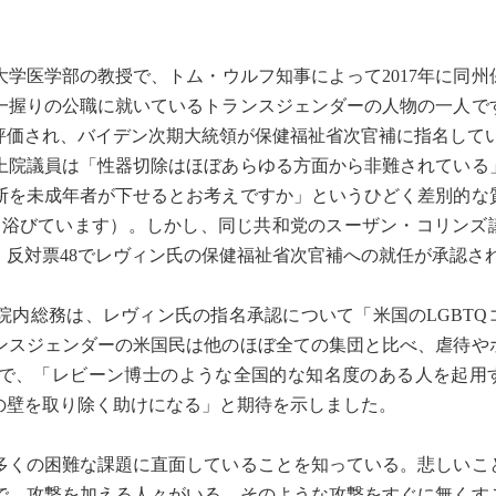
学医学部の教授で、トム・ウルフ知事によって2017年に同州
一握りの公職に就いているトランスジェンダーの人物の一人で
評価され、バイデン次期大統領が保健福祉省次官補に指名して
院議員は「性器切除はほぼあらゆる方面から非難されている
断を未成年者が下せるとお考えですか」というひどく差別的な
判を浴びています）。しかし、同じ共和党のスーザン・コリンズ
・反対票48でレヴィン氏の保健福祉省次官補への就任が承認さ
内総務は、レヴィン氏の指名承認について「米国のLGBTQ
ンスジェンダーの米国民は他のほぼ全ての集団と比べ、虐待や
で、「レビーン博士のような全国的な知名度のある人を起用
の壁を取り除く助けになる」と期待を示しました。
くの困難な課題に直面していることを知っている。悲しいこ
で、攻撃を加える人々がいる。そのような攻撃をすぐに無くす