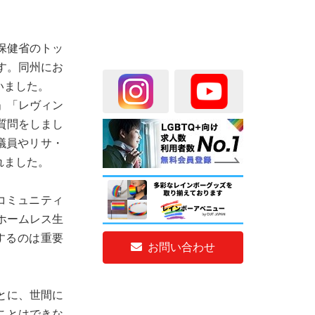
保健省のトッ
す。同州にお
いました。
」「レヴィン
質問をしまし
議員やリサ・
れました。
コミュニティ
ホームレス生
するのは重要
お問い合わせ
とに、世間に
ことはできな