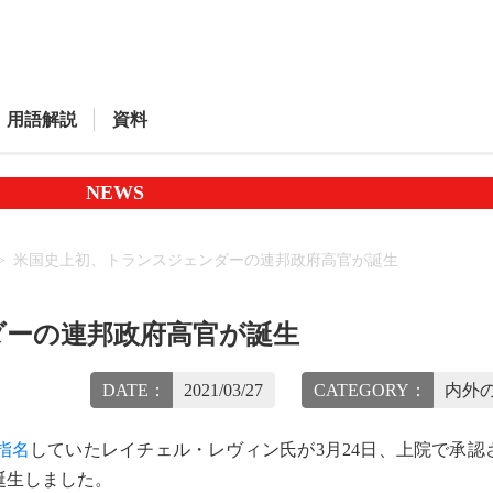
用語解説
資料
NEWS
米国史上初、トランスジェンダーの連邦政府高官が誕生
ダーの連邦政府高官が誕生
DATE：
2021/03/27
CATEGORY：
内外の
指名
していたレイチェル・レヴィン氏が3月24日、上院で承認
誕生しました。