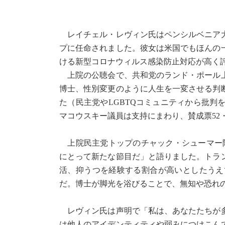
レイチェル・レヴィン氏はペンシルベニア大
プに任命されました。彼女は米国でもほんの
ける新型コロナウィルス感染防止対応が高く
上院の公聴会で、共和党のランド・ポール上
博士、性別変更のように人生を一変させる判
た（民主党やLGBTQコミュニティから批
マコウスキー議員は支持にまわり、賛成票52
上院民主党トップのチャック・シューマー院
にとって新たな節目だ」と語りました。トラ
活、抑うつを経験する割合が高いとしたうえ
だ。博士が脚光を浴びることで、無知や恐れ
レヴィン氏は声明で「私は、あなたたちが多
は他人のアイデンティティや弱みにつけこん