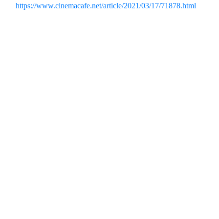
https://www.cinemacafe.net/article/2021/03/17/71878.html