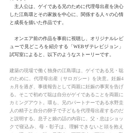
主人公は、ゲイである兄のために代理母出産を決心
した江島環とその家族を中心に、関係する人々の心情
と成長を描いた作品です。
オンエア前の作品を事前に視聴し、オリジナルレビ
ューで見どころを紹介する「WEBザテレビジョン」
試写室によると、以下のようなストーリーです。
建築の現場で働く独身の江島環は、ゲイである兄・聡
のために、代理母出産（サロガシー）を決意。妊娠4
ヵ月を過ぎ、事後報告として両親に妊娠の事実を告げ
る。そこで初めて聡は自分がゲイであることを両親に
カミングアウト。環も、兄のパートナーである水野圭
人の精子と自分の卵子で子どもを代理母出産するのだ
と説明する。息子と娘の話の内容に、父・忠はショッ
クで寝込み、母・彰子は、理解できないと頭を抱え