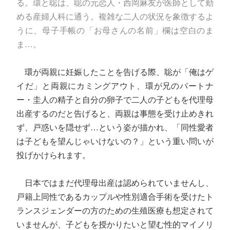
る。環と聡は、聡の元恋人・西岡麻友が医師として勤
める産婦人科に通う。複雑な二人の状況を象徴するよ
うに、母子手帳の「お母さんの名前」欄は空白のま
ま…。
環が両親に妊娠したことを告げる際、聡が「俺はゲ
イだ」と両親にカミングアウト、環が兄のパートナ
ー・圭人の精子と自分の卵子で二人の子どもを代理母
出産するのだと告げると、両親は事態を受け止めきれ
ず、戸惑いを隠せず…という姿が描かれ、「同性愛者
は子どもを望んじゃいけないの？」という重い問いが
投げかけられます。
日本ではまだ代理母出産は認められていませんし、
戸籍上同性であるカップルや性別適合手術を受けたト
ランスジェンダーの方のための生殖医療も想定されて
いませんが、子どもを授かりたいと望む性的マイノリ