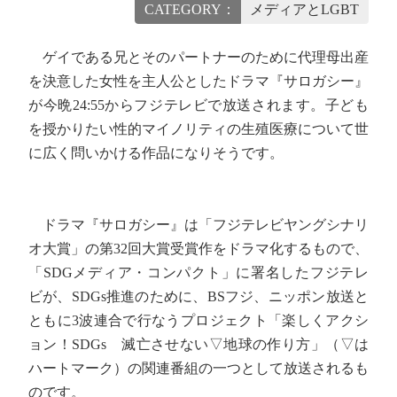
CATEGORY：
メディアとLGBT
ゲイである兄とそのパートナーのために代理母出産
を決意した女性を主人公としたドラマ『サロガシー』
が今晩24:55からフジテレビで放送されます。子ども
を授かりたい性的マイノリティの生殖医療について世
に広く問いかける作品になりそうです。
ドラマ『サロガシー』は「フジテレビヤングシナリ
オ大賞」の第32回大賞受賞作をドラマ化するもので、
「SDGメディア・コンパクト」に署名したフジテレ
ビが、SDGs推進のために、BSフジ、ニッポン放送と
ともに3波連合で行なうプロジェクト「楽しくアクシ
ョン！SDGs 滅亡させない▽地球の作り方」（▽は
ハートマーク）の関連番組の一つとして放送されるも
のです。