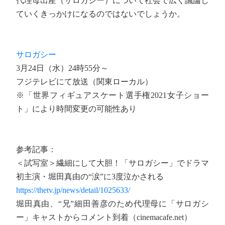
代理母出産（サロガシー）について社会で広く議論し
ていくきっかけになるのではないでしょうか。
サロガシー
3月24日（水）24時55分～
フジテレビにて放送（関東ローカル）
※「世界フィギュアスケート選手権2021女子ショー
ト」により時間変更の可能性あり
参考記事：
＜試写室＞繊細にして大胆！「サロガシー」でドラマ
初主演・堀田真由の“涙”に3度泣かされる
https://thetv.jp/news/detail/1025633/
堀田真由、“兄”細田善彦のため代理母に「サロガシ
ー」キャストからコメント到着（cinemacafe.net）