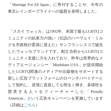
「Marriage For All Japan」に寄付することや、今年の
東京レインボープライドへの協賛を表明しました。
「スカイ ウォッカ」は1992年、米国で最もLGBTQコ
ミュニティの結束力の強い（伝説のハーヴェイ・ミル
クを市政執行委員に迎えた）サンフランシスコで誕生
したウォッカブランドです。創立当初からLGBTQコ
ミュニティ支援に力を入れており、昨年は世界的なメ
ディアエージェンシー「Mindshare USA」が提供開始
したLGBTQ関連のメディアや出版物をサポートする
新しい広告プラットフォームのローンチパートナーと
して契約し、逆境に直面しても明るく輝き、多様性を
賛美する人々をフィーチャーした「Proudly
American」という広告キャンペーンを実施しています
（詳細は
こちら
）