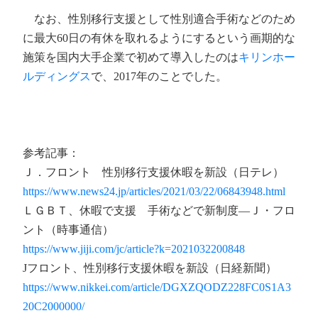
なお、性別移行支援として性別適合手術などのため
に最大60日の有休を取れるようにするという画期的な
施策を国内大手企業で初めて導入したのは
キリンホー
ルディングス
で、2017年のことでした。
参考記事：
Ｊ．フロント 性別移行支援休暇を新設（日テレ）
https://www.news24.jp/articles/2021/03/22/06843948.html
ＬＧＢＴ、休暇で支援 手術などで新制度―Ｊ・フロ
ント（時事通信）
https://www.jiji.com/jc/article?k=2021032200848
Jフロント、性別移行支援休暇を新設（日経新聞）
https://www.nikkei.com/article/DGXZQODZ228FC0S1A3
20C2000000/