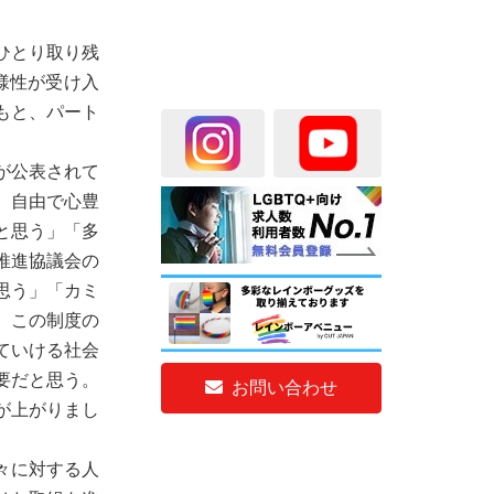
ひとり取り残
様性が受け入
もと、パート
が公表されて
。自由で心豊
と思う」「多
推進協議会の
思う」「カミ
。この制度の
ていける社会
要だと思う。
お問い合わせ
が上がりまし
々に対する人