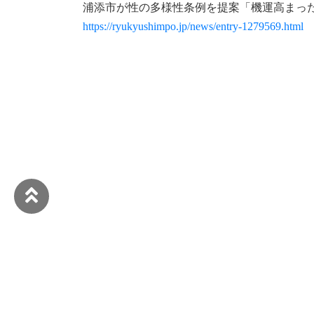
浦添市が性の多様性条例を提案「機運高まった
https://ryukyushimpo.jp/news/entry-1279569.html