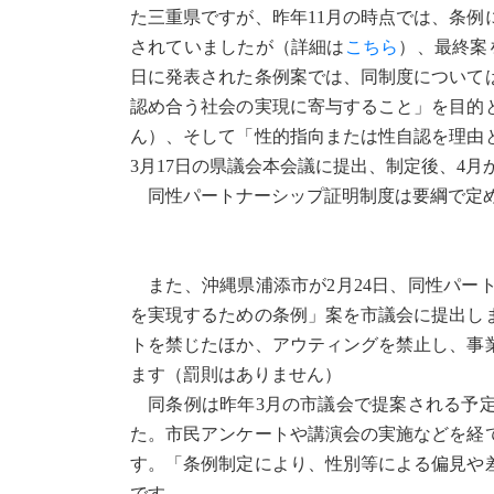
た三重県ですが、昨年11月の時点では、条
されていましたが（詳細は
こちら
）、最終案
日に発表された条例案では、同制度について
認め合う社会の実現に寄与すること」を目的
ん）、そして「性的指向または性自認を理由
3月17日の県議会本会議に提出、制定後、4
同性パートナーシップ証明制度は要綱で定め
また、沖縄県浦添市が2月24日、同性パー
を実現するための条例」案を市議会に提出し
トを禁じたほか、アウティングを禁止し、事
ます（罰則はありません）
同条例は昨年3月の市議会で提案される予定
た。市民アンケートや講演会の実施などを経
す。「条例制定により、性別等による偏見や
です。