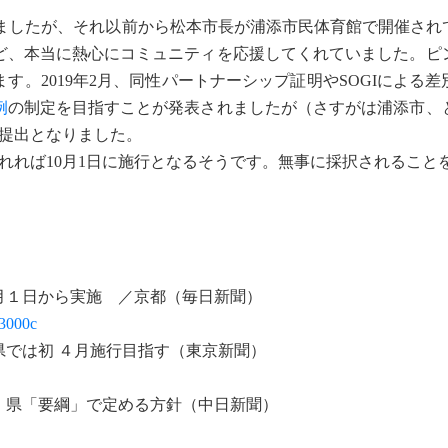
発しましたが、それ以前から松本市長が浦添市民体育館で開催され
ど、本当に熱心にコミュニティを応援してくれていました。ピ
。2019年2月、同性パートナーシップ証明やSOGIによる
例
の制定を目指すことが発表されましたが（さすがは浦添市、
案提出となりました。
れれば10月1日に施行となるそうです。無事に採択されること
月１日から実施 ／京都（毎日新聞）
63000c
では初 ４月施行目指す（東京新聞）
 県「要綱」で定める方針（中日新聞）