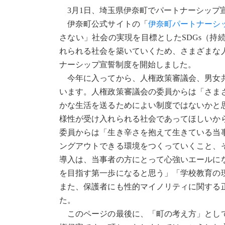
3月1日、埼玉県伊奈町でパートナーシップ
伊奈町公式サイトの「
伊奈町パートナーシ
さない」社会の実現を目標としたSDGs（
れられる社会を築いていくため、さまざまな
ナーシップ宣誓制度を開始しました。
今年に入ってから、人権政策審議会、男女共
います。人権政策審議会の委員からは「さま
かな生活を送るためによい制度ではないかと
様性が受け入れられる社会であってほしいか
委員からは「生き辛さを抱えて生きている当
ングアウトできる環境をつくっていくこと、
導入は、当事者の方にとって心強いエールに
を目指す第一歩になると思う」「学校教育の
また、保護者にも性的マイノリティに関する
た。
このページの最後に、「町の考え方」として