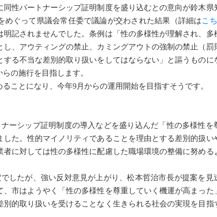
例に同性パートナーシップ証明制度を盛り込むとの意向が鈴木県
をめぐって県議会常任委で議論が交わされた結果（詳細は
こ
は明記されませんでした。条例は「性の多様性が理解され、多
とし、アウティングの禁止、カミングアウトの強制の禁止（罰
とする不当な差別的取り扱いをしてはならない」と謳うものに
月からの施行を目指します。
ることになり、今年9月からの運用開始を目指すそうです。
トナーシップ証明制度の導入などを盛り込んだ「性の多様性を
ました。性的マイノリティであることを理由とする差別的扱い
業者に対しては性の多様性に配慮した職場環境の整備に努める
でしたが、強い反対意見が上がり、松本哲治市長が提案を見
て、市はようやく「性の多様性を尊重していく機運が高まった
差別的取り扱いを受けることなく生きられる社会の実現を目指