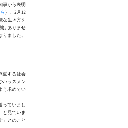
知事から表明
ちら
）、2月12
様な生き方を
則はありませ
なりました。
尊重する社会
やハラスメン
よう求めてい
送っていまし
」と見ていま
す」とのこと