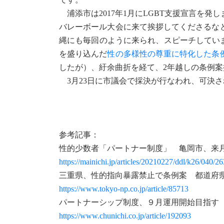
浦添市は2017年1月にLGBT支援宣言を
バレーボール大会に来て挨拶してくださるな
縄にも毎回のように来られ、スピーチしています
を盛り込んだ
性の多様性の尊重に特化した条
したが）、紆余曲折を経て、2年越しの条例
3月23日に市議会で採決が行なわれ、可決さ
参考記事：
性的少数者「パートナー制度」 亀岡市、来
https://mainichi.jp/articles/20210227/ddl/k26/040/2
三重県、性的指向暴露禁止で条例案 都道府県
https://www.tokyo-np.co.jp/article/85713
パートナーシップ制度、９月運用開始目指す
https://www.chunichi.co.jp/article/192093