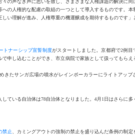
方々の声なき声に思いを致し、さまざまな人権課題の解決に向
等への人権的な配慮の取組の一つとして導入するものです。本
正しい理解が進み、人権尊重の機運醸成を期待するものです」
ートナーシップ宣誓制度
がスタートしました。京都府で2例目
ルで申し込むことができ、市立病院で家族として扱ってもらえ
めきたサンガ広場の噴水がレインボーカラーにライトアップ
している自治体は78自治体となりました。4月1日はさらに多
の禁止
、カミングアウトの強制の禁止を盛り込んだ条例の制定