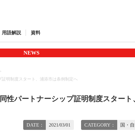
用語解説
資料
NEWS
プ証明制度スタート、浦添市は条例制定へ
で同性パートナーシップ証明制度スタート
DATE：
2021/03/01
CATEGORY：
国・自