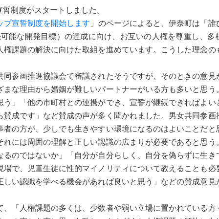
宣誓制度がスタートしました。
ップ宣誓制度を開始します
」のページによると、伊奈町は「誰
持続可能な開発目標）の達成に向け、お互いの人権を尊重し、多
人権課題の解決に向けた取組を進めています。こうした理念の
同参画推進協議会で審議されたそうですが、そのときの意見
ざまな理由から婚姻が難しいパートナーがいる方も多いと思う
思う」「他の市町村との連携ができ、宣誓が継続できればよい
ら賛成です」など賛成の声が多く聞かれました。男女共同参画
事者の方が、少しでも生きやすい環境になるのはよいことだと
それには周囲の理解と正しい認識の広まりが必要であると思う
なるのではないか」「自分が自分らしく、自分を偽らずに生き
現場で、児童生徒に性的マイノリティについて教えることも必
正しい認識を学べる機会があれば良いと思う」などの賛成意見
、「人権課題の多くは、少数者や弱い立場に置かれている方