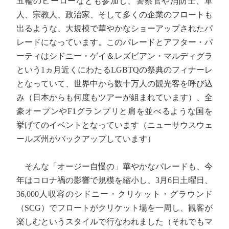
五輪のヒーローなども参加し、警察官や消防士、軍
人、宗教人、政治家、そして多くの企業のフロートも
出るような、大規模で華やかなショーアップされたパ
レードになっています。このパレードとアフター・パ
ーティはシドニー・ゲイ＆レズビアン・マルディグラ
という1ヵ月近くにわたるLGBTQの祭典のフィナーレ
となっていて、世界中から数十万人の観光客を呼び込
み（日本からも何度もツアーが組まれています）、全
豪オープンやF1グランプリと肩を並べるような国を
挙げてのイベントとなっています（ニューサウスウェ
ールズ州がバックアップしています）
そんな「オージー自慢の」華やかなパレードも、今
年はコロナ禍の影響で規模を縮小し、3月6日土曜日、
36,000人収容のシドニー・クリケット・グラウンド
（SCG）でフロートがクリケット場を一周し、観客が
楽しむというスタイルで行なわれました（それでもマ