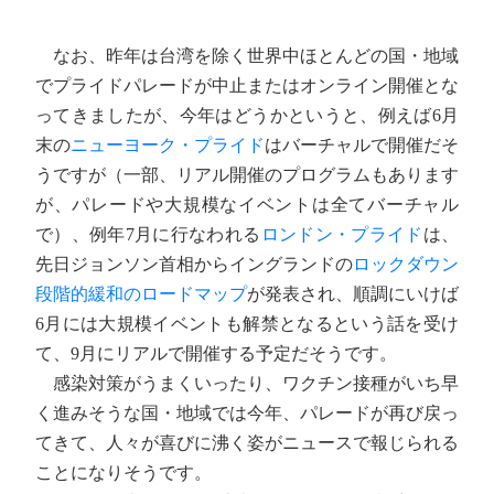
なお、昨年は台湾を除く世界中ほとんどの国・地域
でプライドパレードが中止またはオンライン開催とな
ってきましたが、今年はどうかというと、例えば6月
末の
ニューヨーク・プライド
はバーチャルで開催だそ
うですが（一部、リアル開催のプログラムもあります
が、パレードや大規模なイベントは全てバーチャル
で）、例年7月に行なわれる
ロンドン・プライド
は、
先日ジョンソン首相からイングランドの
ロックダウン
段階的緩和のロードマップ
が発表され、順調にいけば
6月には大規模イベントも解禁となるという話を受け
て、9月にリアルで開催する予定だそうです。
感染対策がうまくいったり、ワクチン接種がいち早
く進みそうな国・地域では今年、パレードが再び戻っ
てきて、人々が喜びに沸く姿がニュースで報じられる
ことになりそうです。