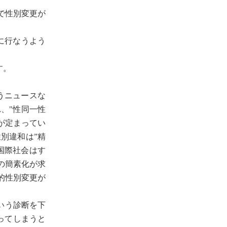
で性別変更が
に行なうよう
す。
うニュースな
れ、"性同一性
訳が定まってい
別違和は”精
国際社会はす
の簡素化が求
的性別変更が
いう診断を下
ってしまうと