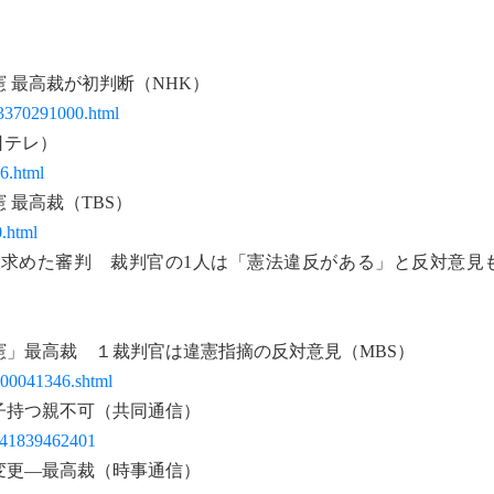
 最高裁が初判断（NHK）
13370291000.html
日テレ）
6.html
最高裁（TBS）
0.html
求めた審判 裁判官の1人は「憲法違反がある」と反対意見
」最高裁 １裁判官は違憲指摘の反対意見（MBS）
E00041346.shtml
子持つ親不可（共同通信）
741839462401
変更―最高裁（時事通信）