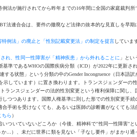
特例法が施行されてから昨年までの16年間に全国の家庭裁判所
BT法連合会は、要件の撤廃など法律の抜本的な見直しを早期
害特例法」の廃止と「性別記載変更法」の制定を提言
していま
訂され、性同一性障害が「精神疾患」から外れることに
」とい
準であるWHOの国際疾病分類（ICD）が2022年に更新さ
状態」という分類の中のGender Incongruence（日本語
を示しています）に置き換わります。トランスジェンダーの性
す。トランスジェンダーの法的性別変更という権利保障に関し、
行しつつあります。国際人権基準に則した形での性別変更手続
適合手術を受けなくても、あるいは医師の診断書がなくても法
こちら
）
いついていないどころか（今後、精神科で"性同一性障害"と
ょうか…）、未だに世界に類を見ない「子なし要件」がまかり通