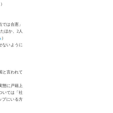
た）
点では合憲」
たほか、2人
ら
）
せないように
国と言われて
実態に戸籍上
ついては「社
ップにいる方
」