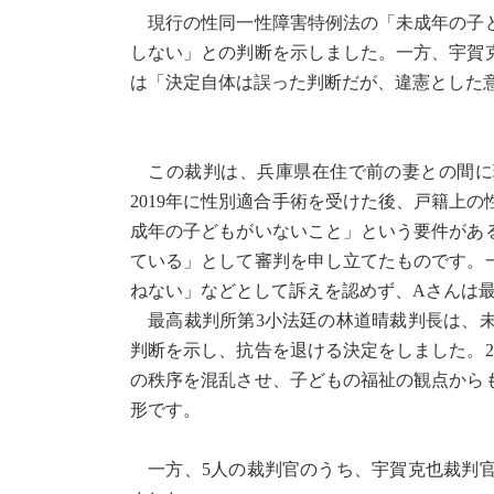
現行の性同一性障害特例法の「未成年の子ど
しない」との判断を示しました。一方、宇賀
は「決定自体は誤った判断だが、違憲とした
この裁判は、兵庫県在住で前の妻との間に現
2019年に性別適合手術を受けた後、戸籍上
成年の子どもがいないこと」という要件があ
ている」として審判を申し立てたものです。
ねない」などとして訴えを認めず、Aさんは
最高裁判所第3小法廷の林道晴裁判長は、未
判断を示し、抗告を退ける決定をしました。2
の秩序を混乱させ、子どもの福祉の観点から
形です。
一方、5人の裁判官のうち、宇賀克也裁判官