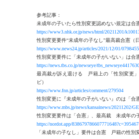
参考記事：
未成年の子いたら性別変更認めない規定は合憲
https://www3.nhk.or.jp/news/html/20211201/k100
性別変更要件“未成年の子なし”最高裁合憲（
https://www.news24.jp/articles/2021/12/01/0798455
性別変更要件に「未成年の子がいない」は合憲 
https://news.tbs.co.jp/newseye/tbs_newseye441763
最高裁が訴え退ける 戸籍上の「性別変更」
ビ）
https://www.fnn.jp/articles/comment/279504
性別変更に『未成年の子がいない』のは「合憲
https://www.mbs.jp/news/kansainews/20211202/G
性別変更要件は「合憲」、最高裁 未成年の
https://nordot.app/838679786607771648?c=39546
「未成年の子なし」要件は合憲 戸籍の性別