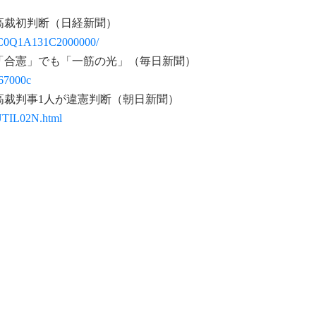
高裁初判断（日経新聞）
8C0Q1A131C2000000/
「合憲」でも「一筋の光」（毎日新聞）
267000c
高裁判事1人が違憲判断（朝日新聞）
1UTIL02N.html