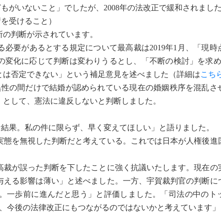
もがいないこと」でしたが、2008年の法改正で緩和されまし
術を受けること）
所の判断が示されています。
必要があるとする規定について最高裁は2019年1月、「現時
の変化に応じて判断は変わりうるとし、「不断の検討」を求め
とは否定できない」という補足意見を述べました（詳細は
こち
性の間だけで結婚が認められている現在の婚姻秩序を混乱さ
」として、憲法に違反しないと判断しました。
結果。私の件に限らず、早く変えてほしい」と語りました。
態を無視した判断だと考えている。これでは日本が人権後進
裁が誤った判断を下したことに強く抗議いたします。現在の
与える影響は薄い」と述べました。一方、宇賀裁判官の判断に
。一歩前に進んだと思う」と評価しました。「司法の中のト
は、今後の法律改正にもつながるのではないかと考えています