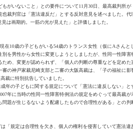
もがいないこと」との要件について11月30日、最高裁判所が
克也裁判官は「憲法違反だ」とする反対意見を述べました。代
意見は画期的。一筋の光が見えた」と評価しました。
在10歳の子どもがいる54歳のトランス女性（仮にAさんと
の性別を男性から女性に変更しようとしましたが、性同一性障害
るため、変更が認められず、「個人の判断の尊重などを定めた
一審の神戸家裁尼崎支部と二審の大阪高裁は、「子の福祉に影
最高裁に特別抗告していました。
成年の子どもに関する規定について「憲法に違反しない」と
007年に当時の性同一性障害特例法の規定をめぐって最高裁が
も問題が生じるないよう配慮したもので合理性がある」との判
は「規定は合理性を欠き、個人の権利を侵害していて憲法違