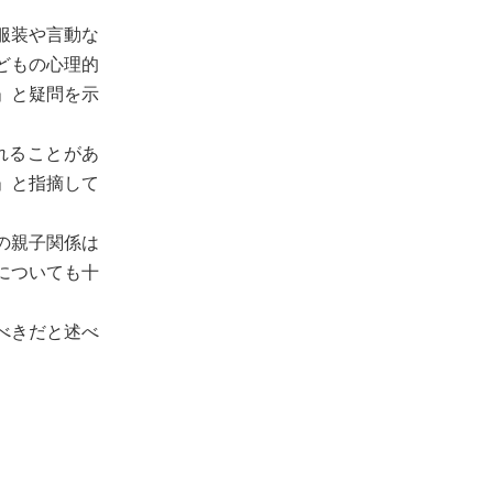
服装や言動な
どもの心理的
」と疑問を示
れることがあ
」と指摘して
の親子関係は
についても十
べきだと述べ