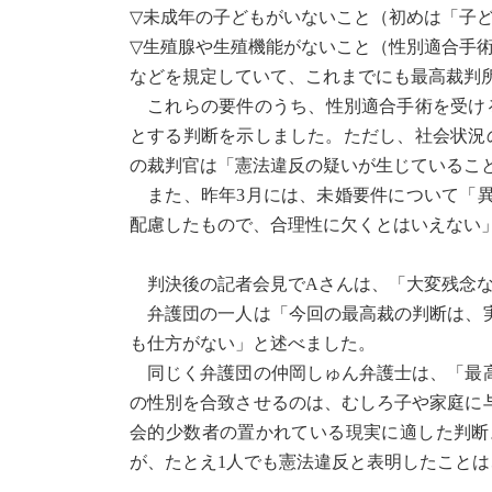
▽未成年の子どもがいないこと（初めは「子ど
▽生殖腺や生殖機能がないこと（性別適合手
などを規定していて、これまでにも最高裁判
これらの要件のうち、性別適合手術を受ける
とする判断を示しました。ただし、社会状況
の裁判官は「憲法違反の疑いが生じているこ
また、昨年3月には、未婚要件について「異
配慮したもので、合理性に欠くとはいえない
判決後の記者会見でAさんは、「大変残念な
弁護団の一人は「今回の最高裁の判断は、実
も仕方がない」と述べました。
同じく弁護団の仲岡しゅん弁護士は、「最高
の性別を合致させるのは、むしろ子や家庭に
会的少数者の置かれている現実に適した判断
が、たとえ1人でも憲法違反と表明したこと