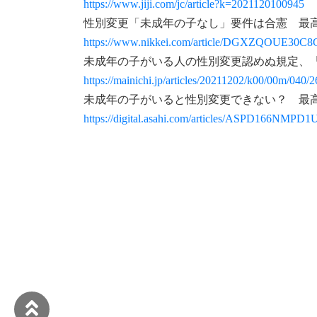
https://www.jiji.com/jc/article?k=2021120100945
性別変更「未成年の子なし」要件は合憲 最
https://www.nikkei.com/article/DGXZQOUE30C
未成年の子がいる人の性別変更認めぬ規定、
https://mainichi.jp/articles/20211202/k00/00m/040/
未成年の子がいると性別変更できない？ 最
https://digital.asahi.com/articles/ASPD166NMPD