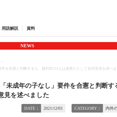
用語解説
資料
NEWS
要件を合憲と判断するも、裁判官の1人は違憲だとして反対意見を述べま
の「未成年の子なし」要件を合憲と判断す
意見を述べました
DATE：
2021/12/03
CATEGORY：
内外の