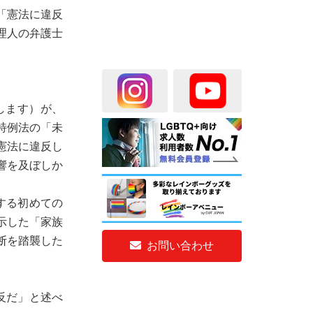
「憲法に違反
理人の弁護士
します）が、
特例法の「未
憲法に違反し
響を及ぼしか
する初めての
示した「家族
断を踏襲した
お問い合わせ
反だ」と述べ