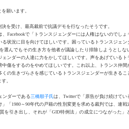
とを願います。
決を受け、最高裁前で抗議デモを行なったそうです。
Facebookで「トランスジェンダーには人権はないのでしょ
いる状況に目を向けてほしいです。困っているトランスジェン
を選んでもその生き方を他者が議論したり排除しようとしな
ジェンダーの人達に力をかしてほしいです。声をあげているト
謗中傷をするのをやめてほしいです。これ以上、トランス仲間
多くの生きづらさを感じているトランスジェンダーが生きるこ
ます。
ェンダーである
三橋順子氏
は、Twitterで「原告が負け続けて
」「1980～90年代の戸籍の性別変更を求める裁判では、連戦
質を引き出し、それが「GID特例法」の成立につながった」