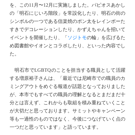
を、この11月〜12月に実施しました。パピオスあかし
の「明石にじいろ階段」を常設化したり、明石の街の
シンボルの一つである信楽焼のポン太をレインボーた
すきでデコレーションしたり、かずえちゃんを招いて
イベントを開催したり、「
ソジトモ
の輪」を広げるた
め図書館やイオンとコラボしたり、といった内容でし
た。
明石市でLGBTQのことを担当する職員として活躍
する増原裕子さんは、「最近では尼崎市での職員のカ
ミングアウトをめぐる報道が話題となっておりました
が、本市でもすべての職員の理解となるとまだまだ十
分とは言えず、これからも取組を積み重ねていくこと
が大切だと思っております。サミットやキャンペーン
等も一過性のものではなく、今後につなげていく点の
一つだと思っています」と語っています。