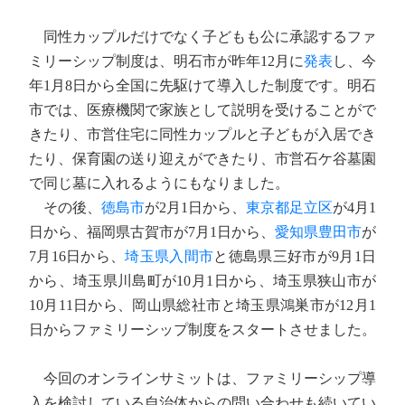
同性カップルだけでなく子どもも公に承認するファ
ミリーシップ制度は、明石市が昨年12月に
発表
し、今
年1月8日から全国に先駆けて導入した制度です。明石
市では、医療機関で家族として説明を受けることがで
きたり、市営住宅に同性カップルと子どもが入居でき
たり、保育園の送り迎えができたり、市営石ケ谷墓園
で同じ墓に入れるようにもなりました。
その後、
徳島市
が2月1日から、
東京都足立区
が4月1
日から、福岡県古賀市が7月1日から、
愛知県豊田市
が
7月16日から、
埼玉県入間市
と徳島県三好市が9月1日
から、埼玉県川島町が10月1日から、埼玉県狭山市が
10月11日から、岡山県総社市と埼玉県鴻巣市が12月1
日からファミリーシップ制度をスタートさせました。
今回のオンラインサミットは、ファミリーシップ導
入を検討している自治体からの問い合わせも続いてい