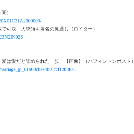
新聞）
520X01C21A2000000/
数で可決 大統領も署名の見通し（ロイター）
dJPKBN2IN02S
「愛は愛だと認められた一歩」【画像】（ハフィントンポスト
ex-marriage_jp_61b00cbae4b01fcf12b8f011