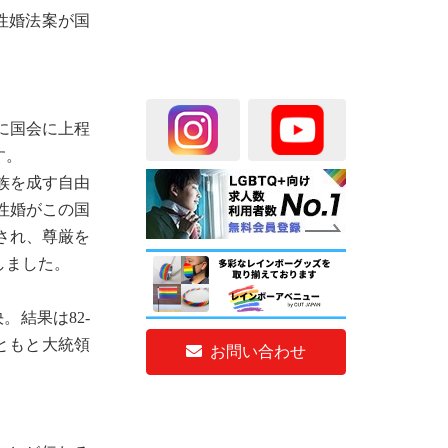
性婚法案が国
に国会に上程
す。
族を成す自由
性婚がこの国
され、尊厳を
しました。
結果は82-
ともと大統領
お問い合わせ