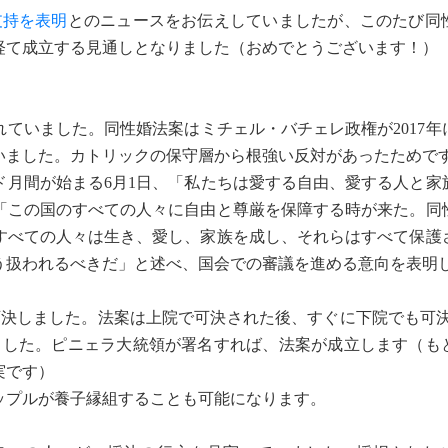
支持を表明
とのニュースをお伝えしていましたが、このたび同
経て成立する見通しとなりました（おめでとうございます！）
れていました。同性婚法案はミチェル・バチェレ政権が2017年
いました。カトリックの保守層から根強い反対があったためで
月間が始まる6月1日、「私たちは愛する自由、愛する人と家
「この国のすべての人々に自由と尊厳を保障する時が来た。同
すべての人々は生き、愛し、家族を成し、それらはすべて保護
う扱われるべきだ」と述べ、国会での審議を進める意向を表明
決しました。法案は上院で可決された後、すぐに下院でも可決。
めました。ピニェラ大統領が署名すれば、法案が成立します（も
実です）
プルが養子縁組することも可能になります。