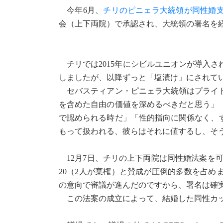
今年6月、
チリのピニェラ大統領が同性婚
会（上下両院）で承認され、大統領の署名を
チリでは2015年にシビルユニオンが導入さ
しましたが、以降ずっと「塩漬け」にされて
セバスティアン・ピニェラ大統領はプライド
を含めた自由の価値を深めるべきだと思う」
で認められる時だ」「性的指向に関係なく、
もって扱われる、彼らはそれに値するし、そ
12月7日、チリの上下両院は同性婚法案を可
20（2人が棄権）と賛成が圧倒的多数を占
の意向で審議が進んだのですから、署名は確
この法案の成立によって、結婚した同性カッ