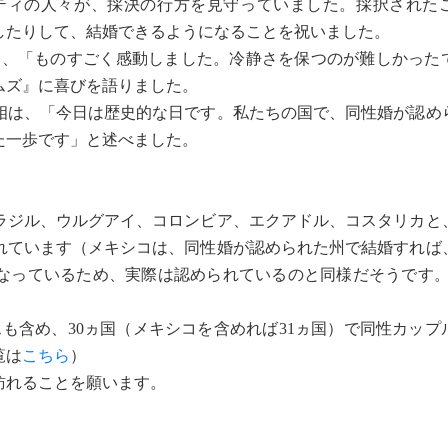
ティの人々が、採決の行方を見守っていました。採択された
したりして、結婚できるようになることを祝いました。
は、「ものすごく感動しました。冷静さを保つのが難しかった
ムズ』に喜びを語りました。
は、「今日は歴史的な日です。私たちの国で、同性婚が認め
た一歩です」と述べました。
ジル、ウルグアイ、コロンビア、エクアドル、コスタリカと
れています（メキシコは、同性婚が認められた州で結婚すれば
なっているため、実際は認められているのと同様だそうです。I
も含め、30ヵ国（メキシコを含めれば31ヵ国）で同性カップ
覧は
こちら
）
訪れることを願います。