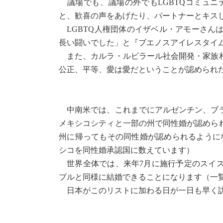
議場でも、議場の外でもLGBTQコミュニ
と、歓喜の声をあげたり、パートナーとキス
LGBTQ人権団体のイザベル・アモーさん
長い闘いでした」と『ブエノスアイレスタイ
また、カルラ・ルビラール社会開発・家族相
公正、平等、愛は愛だということが認められ
中南米では、これまでにアルゼンチン、ブラ
メキシコシティと一部の州で同性婚が認めら
州に帰ってもその同性婚が認められるように
シコを同性婚承認国に数えています）
世界全体では、来年7月に施行予定のスイス
プルと同様に結婚できることになります（一
日本がこのリストに加わる日が一日も早く