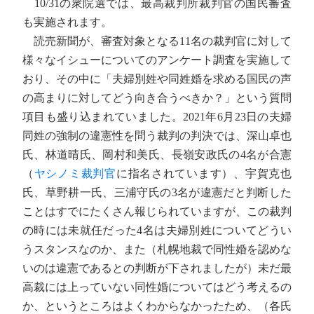
10/31の衆院選では、最高裁判所裁判官の国民審査
も実施されます。
読売新聞が、審査対象となる11名の裁判官に対して
様々なイシューについてのアンケート調査を実施して
おり、その中に「夫婦別姓や同姓婚を求める国民の声
の高まりに対してどう向き合うべきか？」という質問
項目も盛り込まれていました。2021年6月23日の夫婦
同姓の強制の違憲性を問う裁判の判決では、深山卓也
氏、林道晴氏、岡村和美氏、長嶺安政氏の4名が合憲
（
ヤシノミ裁判官
に指名されています）、宇賀克也
氏、草野耕一氏、三浦守氏の3名が違憲だと判断した
ことはすでにたくさん報じられていますが、この裁判
の時には未就任だった4名は夫婦別姓についてどうい
うスタンスなのか、また（札幌地裁で同性婚を認めな
いのは違憲であるとの判断が下されましたが）未だ最
高裁には上っていない同性婚についてはどう考えるの
か、というところはよくわからなかったため、（各氏