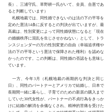
長）、三浦守氏、草野耕一氏がいて、全員、合憲であ
ると判断しています）
札幌地裁では、同性婚できないのは法の下の平等を
定めた憲法14条に反するとの判決が出ていますが、最
高裁は、性別変更によって同性婚状態になると「現在
の婚姻秩序に混乱を生じさせかねない」として、トラ
ンスジェンダーの方の性別変更の自由（幸福追求権や
法の下の平等という憲法で保障された権利）を認めな
かったのです。この判断は、同性婚の否認をも意味し
ています。
一方、今年3月（札幌地裁の画期的な判決と同じ
日）、同性のパートナーとアメリカで結婚し、日本で
長期間一緒に暮らし、子育てのための新居の購入まで
していた30代女性が、パートナーの不貞行為をきっか
けに結婚の解消を余儀なくされ、精神的苦痛を受けた