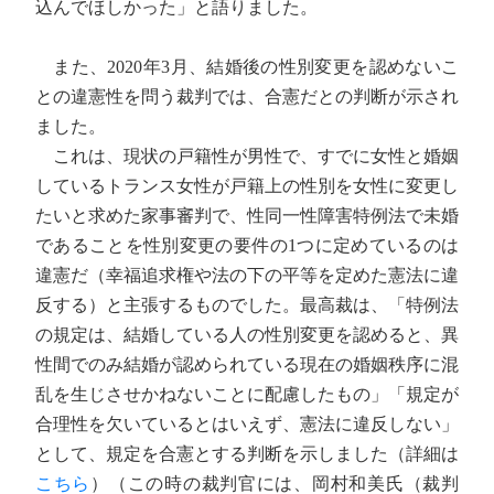
込んでほしかった」と語りました。
また、2020年3月、結婚後の性別変更を認めないこ
との違憲性を問う裁判では、合憲だとの判断が示され
ました。
これは、現状の戸籍性が男性で、すでに女性と婚姻
しているトランス女性が戸籍上の性別を女性に変更し
たいと求めた家事審判で、性同一性障害特例法で未婚
であることを性別変更の要件の1つに定めているのは
違憲だ（幸福追求権や法の下の平等を定めた憲法に違
反する）と主張するものでした。最高裁は、「特例法
の規定は、結婚している人の性別変更を認めると、異
性間でのみ結婚が認められている現在の婚姻秩序に混
乱を生じさせかねないことに配慮したもの」「規定が
合理性を欠いているとはいえず、憲法に違反しない」
として、規定を合憲とする判断を示しました（詳細は
こちら
）（この時の裁判官には、岡村和美氏（裁判