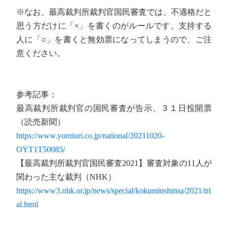
※なお、最高裁判所裁判官国民審査では、不適格だと
思う方だけに「×」を書くのがルールです。支持する
人に「○」を書くと無効票になってしまうので、ご注
意ください。
参考記事：
最高裁判所裁判官の国民審査が告示、３１日投開票
（読売新聞）
https://www.yomiuri.co.jp/national/20211020-
OYT1T50085/
【最高裁判所裁判官国民審査2021】審査対象の11人が
関わった主な裁判（NHK）
https://www3.nhk.or.jp/news/special/kokuminshinsa/2021/tri
al.html