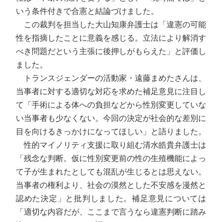
いう条件付きで合憲と結論づけました。
この裁判を担当した大山知康弁護士は「違憲の可能
性を指摘したことに意義を感じる。立法により解消す
べき問題だという主張に後押しがもらえた」と評価し
ました。
トランスジェンダーの活動家・遠藤まめたさんは、
当事者に対する適切な対応を求めた補足意見に注目し
て「手術による体への負担などから性別変更していな
い当事者も少なくない。今回の決定が社会的な差別に
目を向けるきっかけになってほしい」と語りました。
性的マイノリティ支援に取り組む清水皓貴弁護士は
「残念な判断。仮に性別変更前の性の生殖機能によっ
て子が生まれたとしても混乱が生じるとは思えない。
当事者の権利より、社会の漠然とした不安感を漫然と
認めた決定」と批判しました。補足意見については
「適切な内容だが、ここまで言うなら違憲判断に踏み