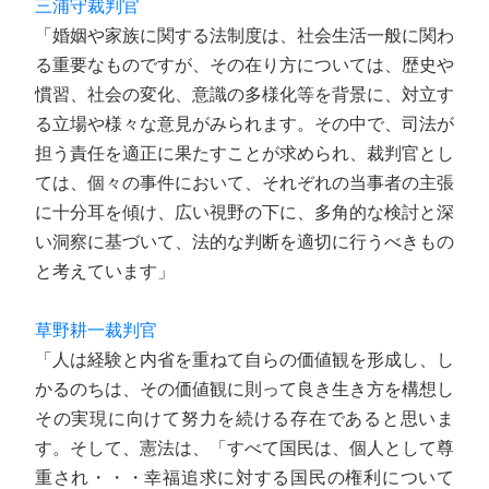
三浦守裁判官
「婚姻や家族に関する法制度は、社会生活一般に関わ
る重要なものですが、その在り方については、歴史や
慣習、社会の変化、意識の多様化等を背景に、対立す
る立場や様々な意見がみられます。その中で、司法が
担う責任を適正に果たすことが求められ、裁判官とし
ては、個々の事件において、それぞれの当事者の主張
に十分耳を傾け、広い視野の下に、多角的な検討と深
い洞察に基づいて、法的な判断を適切に行うべきもの
と考えています」
草野耕一裁判官
「人は経験と内省を重ねて自らの価値観を形成し、し
かるのちは、その価値観に則って良き生き方を構想し
その実現に向けて努力を続ける存在であると思いま
す。そして、憲法は、「すべて国民は、個人として尊
重され・・・幸福追求に対する国民の権利について