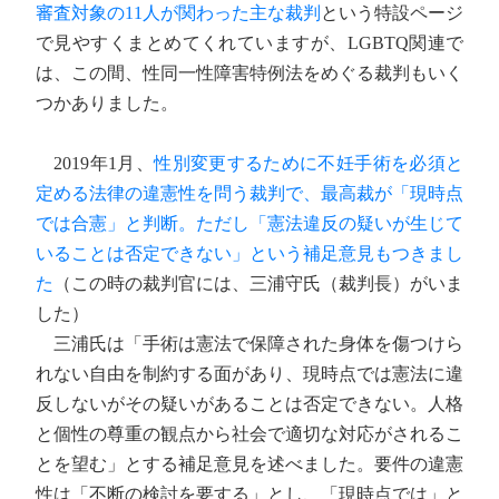
審査対象の11人が関わった主な裁判
という特設ページ
で見やすくまとめてくれていますが、LGBTQ関連で
は、この間、性同一性障害特例法をめぐる裁判もいく
つかありました。
2019年1月、
性別変更するために不妊手術を必須と
定める法律の違憲性を問う裁判で、最高裁が「現時点
では合憲」と判断。ただし「憲法違反の疑いが生じて
いることは否定できない」という補足意見もつきまし
た
（この時の裁判官には、三浦守氏（裁判長）がいま
した）
三浦氏は「手術は憲法で保障された身体を傷つけら
れない自由を制約する面があり、現時点では憲法に違
反しないがその疑いがあることは否定できない。人格
と個性の尊重の観点から社会で適切な対応がされるこ
とを望む」とする補足意見を述べました。要件の違憲
性は「不断の検討を要する」とし、「現時点では」と