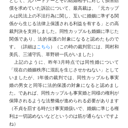
として、元パートナーとその結婚相手に対して損害賠
償を求めていた訴訟について、最高裁は、「元カップ
ルは民法上の不法行為に関し、互いに婚姻に準ずる関
係から生じる法律上保護される利益を有する」との高
裁判決を支持しました。同性カップルも婚姻に準じた
関係であり、法的保護の対象になると認めたもので
す。（詳細は
こちら
）（この時の裁判官には、岡村和
美氏、三浦守氏、草野耕一氏がいました）
上記のように、昨年3月時点では同性婚について
「現在の婚姻秩序に混乱を生じさせかねない」として
いましたが、1年後の裁判では、同性カップルも事実
婚の男女と同等に法的保護の対象になると認めまし
た。であれば、同性カップルも事実婚と同様の権利が
保障されるような法整備が進められる必要があります
（不貞を罰する時だけ事実婚扱いで、婚姻に準じる権
利は一切認めないなどというのは筋が通らないですよ
ね）