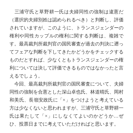
三浦守氏と草野耕一氏は夫婦同性の強制は違憲だ
（選択的夫婦別姓は認められるべき）と判断し、評価
されていますが、このように、トランスジェンダーの
権利や同性カップルの権利に関する判断は、複雑で
す。最高裁判所裁判官の国民審査が過去の判決に遡っ
てフェアな判断を下してきたかどうかをチェックする
ものだとすれば、少なくともトランスジェンダーの権
利については決して評価できるものではなかったと言
えるでしょう。
今回、最高裁判所裁判官の国民審査について、夫婦
同性の強制を合憲とした深山卓也氏、林道晴氏、岡村
和美氏、長嶺安政氏に「×」をつけようと考えている
方は少なくないと思われますが、三浦守氏と草野耕一
氏は果たして「×」にしなくてよいのかどうか…ぜ
ひ、投票日までに考えていただければと思います。