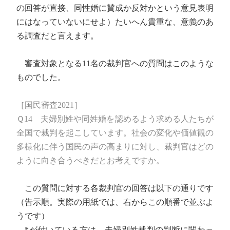
の回答が直接、同性婚に賛成か反対かという意見表明
にはなっていないにせよ）たいへん貴重な、意義のあ
る調査だと言えます。
審査対象となる11名の裁判官への質問はこのような
ものでした。
［国民審査2021］
Ｑ14 夫婦別姓や同姓婚を認めるよう求める人たちが
全国で裁判を起こしています。社会の変化や価値観の
多様化に伴う国民の声の高まりに対し、裁判官はどの
ように向き合うべきだとお考えですか。
この質問に対する各裁判官の回答は以下の通りです
（告示順。実際の用紙では、右からこの順番で並ぶよ
うです）
*が付いている方は、夫婦別姓裁判の判断に関わっ