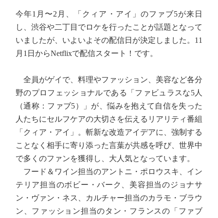
今年1月〜2月、「クィア・アイ」のファブ5が来日
し、渋谷や二丁目でロケを行ったことが話題となって
いましたが、いよいよその配信日が決定しました。11
月1日からNetflixで配信スタート！です。
全員がゲイで、料理やファッション、美容など各分
野のプロフェッショナルである「ファビュラスな5人
（通称：ファブ5）」が、悩みを抱えて自信を失った
人たちにセルフケアの大切さを伝えるリアリティ番組
「クィア・アイ」。斬新な改造アイデアに、強制する
ことなく相手に寄り添った言葉が共感を呼び、世界中
で多くのファンを獲得し、大人気となっています。
フード＆ワイン担当のアントニ・ポロウスキ、イン
テリア担当のボビー・バーク、美容担当のジョナサ
ン・ヴァン・ネス、カルチャー担当のカラモ・ブラウ
ン、ファッション担当のタン・フランスの「ファブ