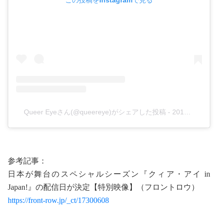
この投稿をInstagramで見る
Queer Eyeさん(@queereye)がシェアした投稿
-
2019年 9月月5日午後4時00分PDT
参考記事：
日本が舞台のスペシャルシーズン『クィア・アイ in
Japan!』の配信日が決定【特別映像】（フロントロウ）
https://front-row.jp/_ct/17300608