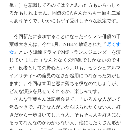
亀」）を意識してるのでは？と思った方もいらっしゃ
るかもしれません。同僚のCAさんたちも一癖も二癖
もありそうで、いかにもゲイ受けしそうな設定です。
今回新たに参加することになったイケメン俳優の千
葉雄大さんは、今年1月、NHKで放送された『
尽くす
女
』という短編ドラマでMtFトランスジェンダーを演
じていました（なんとなくの印象でしかないのです
が、役者としての野心というよりも、セクシュアルマ
イノリティへの偏見のなさが起用につながった気がし
ます）。今回は春田と恋に落ちる役なのでしょうが、
どんな演技を見せてくれるか、楽しみです。
そんな千葉さんは記者会見で、「いろんな人がいて
然るべきで、好きな人がいたら取られたくない人、好
きだから一歩引いてしまう人、そもそも人を好きにな
るってなんなのかわからない人、他にもたくさん形が