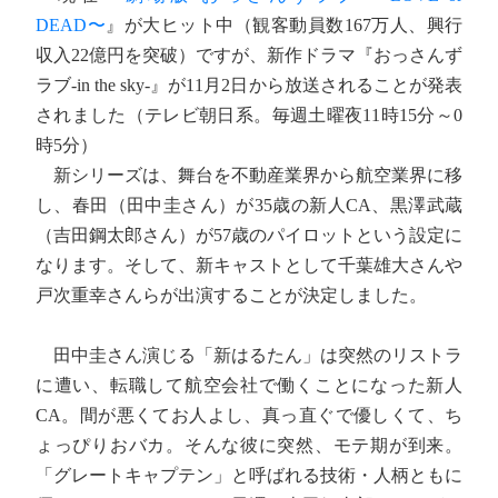
DEAD〜
』が大ヒット中（観客動員数167万人、興行
収入22億円を突破）ですが、新作ドラマ『おっさんず
ラブ-in the sky-』が11月2日から放送されることが発表
されました（テレビ朝日系。毎週土曜夜11時15分～0
時5分）
新シリーズは、舞台を不動産業界から航空業界に移
し、春田（田中圭さん）が35歳の新人CA、黒澤武蔵
（吉田鋼太郎さん）が57歳のパイロットという設定に
なります。そして、新キャストとして千葉雄大さんや
戸次重幸さんらが出演することが決定しました。
田中圭さん演じる「新はるたん」は突然のリストラ
に遭い、転職して航空会社で働くことになった新人
CA。間が悪くてお人よし、真っ直ぐで優しくて、ち
ょっぴりおバカ。そんな彼に突然、モテ期が到来。
「グレートキャプテン」と呼ばれる技術・人柄ともに