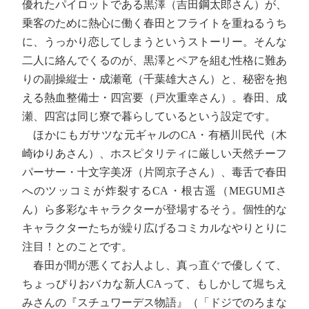
優れたパイロットである黒澤（吉田鋼太郎さん）が、
乗客のために熱心に働く春田とフライトを重ねるうち
に、うっかり恋してしまうというストーリー。そんな
二人に絡んでくるのが、黒澤とペアを組む性格に難あ
りの副操縦士・成瀬竜（千葉雄大さん）と、秘密を抱
える熱血整備士・四宮要（戸次重幸さん）。春田、成
瀬、四宮は同じ寮で暮らしているという設定です。
ほかにもガサツな元ギャルのCA・有栖川民代（木
崎ゆりあさん）、ホスピタリティに厳しい天然チーフ
パーサー・十文字美冴（片岡京子さん）、毒舌で春田
へのツッコミが炸裂するCA・根古遥（MEGUMIさ
ん）ら多彩なキャラクターが登場するそう。個性的な
キャラクターたちが繰り広げるコミカルなやりとりに
注目！とのことです。
春田が間が悪くてお人よし、真っ直ぐで優しくて、
ちょっぴりおバカな新人CAって、もしかして堀ちえ
みさんの『スチュワーデス物語』（「ドジでのろまな