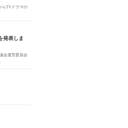
からTVドラマの
を発表しま
議会運営委員会
。