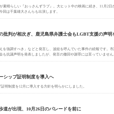
が素晴らしい『おっさんずラブ』。大ヒット中の映画に続き、11月2日
今回は千葉雄大さんらも出演します。
の批判が相次ぎ、鹿児島県弁護士会もLGBT支援の声明
えを強調すべき」などと発言し、波紋を呼んでいた事件の続報です。市
会も抗議声明を発表しましたが、発言の撤回や謝罪には至っていません
ーシップ証明制度を導入へ
プ証明制度を12月に導入する方針を明らかにしました。
道が出現、10月26日のパレードを前に