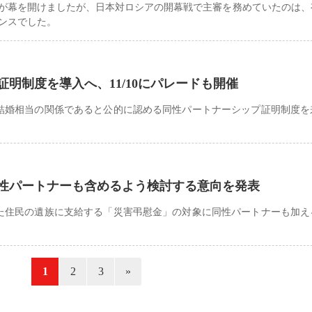
大会が幕を開けましたが、日本対ロシアの開幕戦で主審を務めていたのは
ンスでした。
明制度を導入へ、11/10にパレードも開催
を結婚相当の関係であると公的に認める同性パートナーシップ証明制度を
同性パートナーも含めるよう検討する意向を発表
った住民の遺族に支給する「災害弔慰金」の対象に同性パートナーも加え
«
1
2
3
»