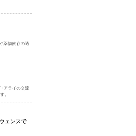
害や薬物依存の過
T+アライの交流
です。
ウェンスで