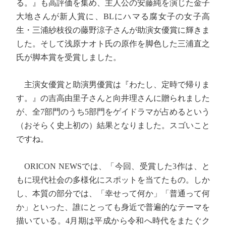
る。』も高評価を集め、主人公の安藤純を演じた金子
大地さんが新人賞に、BLにハマる腐女子の女子高
生・三浦紗枝役の藤野涼子さんが助演女優賞に輝きま
した。そして浅原ナオト氏の原作を脚色した三浦直之
氏が脚本賞を受賞しました。
主演女優賞と助演男優賞は『わたし、定時で帰りま
す。』の吉高由里子さんと向井理さんに贈られました
が、全7部門のうち5部門をゲイドラマが占めるという
（おそらく史上初の）結果となりました。スゴいこと
ですね。
ORICON NEWSでは、「今回、受賞した3作は、と
もに現代社会の多様化にスポットを当てたもの。しか
し、本質の部分では、「幸せって何か」「普通って何
か」といった、誰にとっても身近で普遍的なテーマを
描いている。4月期は平成から令和へ時代をまたぐク