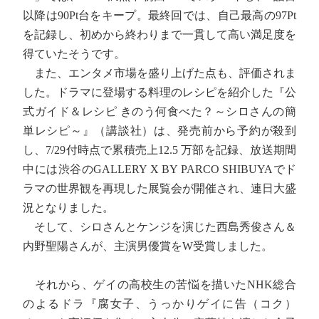
以降は90Pt台をキープ。最終回では、自己最高の97Pt
を記録し、初めから終わりまで一貫して高い満足度を
得ていたそうです。
また、エンタメ市場を盛り上げた点も、評価されま
した。ドラマに登場する料理のレシピを紹介した『公
式ガイド＆レシピ きのう何食べた？～シロさんの簡
単レシピ～』（講談社）は、発売前から予約が殺到
し、7/29付時点で累積売上12.5 万部を記録、放送期間
中には渋谷のGALLERY X BY PARCO SHIBUYAでド
ラマの世界観を再現した展覧会が開催され、連日大盛
況となりました。
そして、シロさんとケンジを演じた西島秀俊さん＆
内野聖陽さんが、主演男優賞をW受賞しました。
それから、ゲイの高校生の苦悩を描いたNHK総合
のよるドラ『腐女子、うっかりゲイに告（コク）