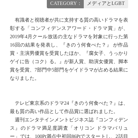
CATEGORY：
メディアとLGBT
有識者と視聴者が共に支持する質の高いドラマを表
彰する「コンフィデンスアワード・ドラマ賞」が、
2019年4月クール放送の主なドラマを対象に行った第
16回の結果を発表し、『きのう何食べた？』 が作品
賞・主演男優賞を受賞したほか、『腐女子、うっかり
ゲイに告（コク）る。』が新人賞、助演女優賞、脚本
賞を受賞、7部門中5部門をゲイドラマが占める結果に
なりました。
テレビ東京系のドラマ24『きのう何食べた？』は、
最も質の高い作品として作品賞に選ばれました。
週刊エンタテインメントビジネス誌『コンフィデン
ス』のドラマ満足度調査「オリコン ドラマバリュ
ー」では、100Pt満点中初回86Ptでスタートし、2話目