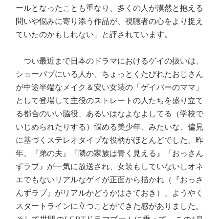
ールとなったことも重なり、多くの人が漠然と抱える
問いや悩みに寄り添う作品が、視聴者の心をより捉え
ていたのかもしれない」と評されています。
つい最近まで日本のドラマにおけるゲイの扱いは、
ショーパブにいる人か、ちょっとくたびれたおじさん
が中途半端なメイク＆安い女装の「ゲイバーのママ」
として登場して主役のストレートの人たちを盛り立て
る都合のいい脇役、あるいはなよなよしてる（学校で
いじめられたりする）悩める美少年、みたいな、偏見
に基づくステレオタイプな役柄がほとんどでした。昨
年、『弟の夫』『隣の家族は青く見える』『おっさん
ずラブ』が一気に放送され、女装もしていないしオネ
エでもないリアルなゲイが正面から描かれ（『おっさ
んずラブ』がリアルかどうかはさておき）、ようやく
スタートラインに立つことができた感がありました。