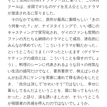
そして世間のLGBTドラマブームに乗って、この4月
クールは、全国で4つものゲイを主人公としたドラマ
が放送されるに至りました。
そのなかでも特に、原作が最高に素晴らしい『きの
う何食べた？』が、ナイスタイミングで、いい感じの
キャスティングで実写化され、ゲイのファンも世間の
ファンの方たちも納得のドラマとして成功、潜在的に
みんなが求めていた「こういうドラマが観たかった」
というところにうまくハマったといえます（ゲイマー
ケティングの成功とは、こういうことを指すのでしょ
う）。料理のシーンに代表されるような日々の何気な
い生活の描写だけでなく、要所要所で、例えばシロさ
んがお正月にケンジを実家に連れて帰る決心をしたと
き、「自分は決して”かわいそう”ではないし、幸せに
暮らしてるんだよということを、親に知ってもらいた
かった」と語り、涙を誘いましたが、そういうところ
が視聴者の共感を呼んだのではないでしょうか。