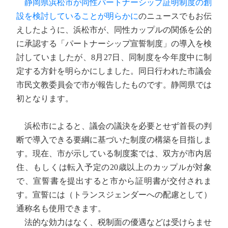
静岡県浜松市が同性パートナーシップ証明制度の創
設を検討していることが明らかに
のニュースでもお伝
えしたように、浜松市が、同性カップルの関係を公的
に承認する「パートナーシップ宣誓制度」の導入を検
討していましたが、8月27日、同制度を今年度中に制
定する方針を明らかにしました。同日行われた市議会
市民文教委員会で市が報告したものです。静岡県では
初となります。
浜松市によると、議会の議決を必要とせず首長の判
断で導入できる要綱に基づいた制度の構築を目指しま
す。現在、市が示している制度案では、双方が市内居
住、もしくは転入予定の20歳以上のカップルが対象
で、宣誓書を提出すると市から証明書が交付されま
す。宣誓には（トランスジェンダーへの配慮として）
通称名も使用できます。
法的な効力はなく、税制面の優遇などは受けらませ