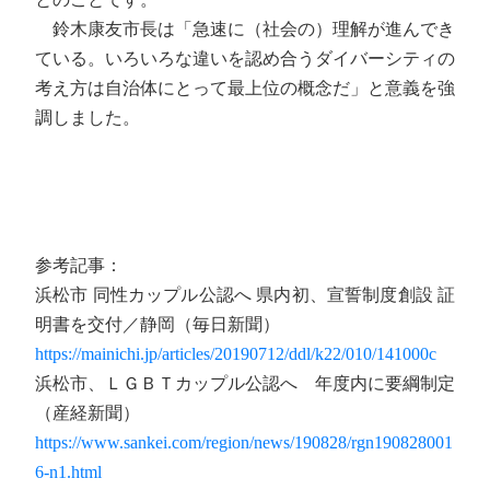
鈴木康友市長は「急速に（社会の）理解が進んでき
ている。いろいろな違いを認め合うダイバーシティの
考え方は自治体にとって最上位の概念だ」と意義を強
調しました。
参考記事：
浜松市 同性カップル公認へ 県内初、宣誓制度創設 証
明書を交付／静岡（毎日新聞）
https://mainichi.jp/articles/20190712/ddl/k22/010/141000c
浜松市、ＬＧＢＴカップル公認へ 年度内に要綱制定
（産経新聞）
https://www.sankei.com/region/news/190828/rgn190828001
6-n1.html