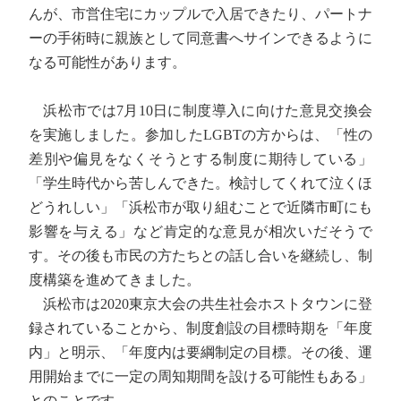
んが、市営住宅にカップルで入居できたり、パートナ
ーの手術時に親族として同意書へサインできるように
なる可能性があります。
浜松市では7月10日に制度導入に向けた意見交換会
を実施しました。参加したLGBTの方からは、「性の
差別や偏見をなくそうとする制度に期待している」
「学生時代から苦しんできた。検討してくれて泣くほ
どうれしい」「浜松市が取り組むことで近隣市町にも
影響を与える」など肯定的な意見が相次いだそうで
す。その後も市民の方たちとの話し合いを継続し、制
度構築を進めてきました。
浜松市は2020東京大会の共生社会ホストタウンに登
録されていることから、制度創設の目標時期を「年度
内」と明示、「年度内は要綱制定の目標。その後、運
用開始までに一定の周知期間を設ける可能性もある」
とのことです。