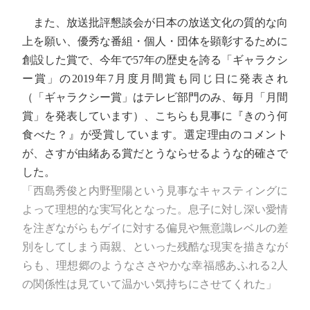
また、放送批評懇談会が日本の放送文化の質的な向
上を願い、優秀な番組・個人・団体を顕彰するために
創設した賞で、今年で57年の歴史を誇る「ギャラクシ
ー賞」の2019年7月度月間賞も同じ日に発表され
（「ギャラクシー賞」はテレビ部門のみ、毎月「月間
賞」を発表しています）、こちらも見事に『きのう何
食べた？』が受賞しています。選定理由のコメント
が、さすが由緒ある賞だとうならせるような的確さで
した。
「西島秀俊と内野聖陽という見事なキャスティングに
よって理想的な実写化となった。息子に対し深い愛情
を注ぎながらもゲイに対する偏見や無意識レベルの差
別をしてしまう両親、といった残酷な現実を描きなが
らも、理想郷のようなささやかな幸福感あふれる2人
の関係性は見ていて温かい気持ちにさせてくれた」