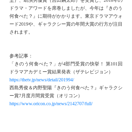
圭）、助演男優賞（吉田鋼太郎）を受賞し、2018年の
ドラマ・アワードを席巻しましたが、今年は『きのう
何食べた？』に期待がかかります。東京ドラマアウォ
ード2019や、ギャラクシー賞の年間大賞の行方が注目
されます。
参考記事：
「きのう何食べた？」が4部門受賞の快挙！ 第101回
ドラマアカデミー賞結果発表（ザテレビジョン）
https://thetv.jp/news/detail/201994/
西島秀俊＆内野聖陽『きのう何食べた？』ギャラクシ
ー賞7月度月間賞受賞（オリコン）
https://www.oricon.co.jp/news/2142707/full/