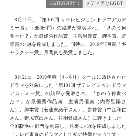
CATEGORY：
メディアとLGBT
8月21日、「第101回 ザテレビジョン ドラマアカデ
ミー賞」（全8部門）の結果が発表され、『きのう何
食べた？』が最優秀作品賞、主演男優賞、脚本賞、監
督賞の4冠を達成しました。同時に、2019年7月度「ギ
ャラクシー賞」月間賞も受賞しました。
8月21日、2019年春（4～6月）クールに放送された
ドラマを対象にした「第101回 ザテレビジョン ドラマ
アカデミー賞」の結果が発表され、『きのう何食べ
た？』が最優秀作品賞、主演男優賞（内野聖陽さ
ん）、脚本賞（安達奈緒子さん）、監督賞（中江和仁
さん、野尻克己さん、片桐健滋さん）に輝きました。
全8部門中4部門を制覇し、見事に4冠を達成しました
（テレビ東京のドラマとして初の快挙だそうです）