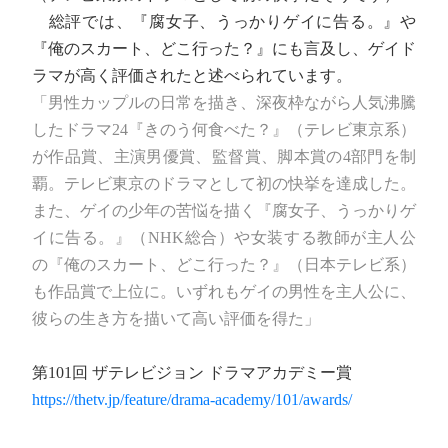
総評では、『腐女子、うっかりゲイに告る。』や
『俺のスカート、どこ行った？』にも言及し、ゲイド
ラマが高く評価されたと述べられています。
「男性カップルの日常を描き、深夜枠ながら人気沸騰
したドラマ24『きのう何食べた？』（テレビ東京系）
が作品賞、主演男優賞、監督賞、脚本賞の4部門を制
覇。テレビ東京のドラマとして初の快挙を達成した。
また、ゲイの少年の苦悩を描く『腐女子、うっかりゲ
イに告る。』（NHK総合）や女装する教師が主人公
の『俺のスカート、どこ行った？』（日本テレビ系）
も作品賞で上位に。いずれもゲイの男性を主人公に、
彼らの生き方を描いて高い評価を得た」
第101回 ザテレビジョン ドラマアカデミー賞
https://thetv.jp/feature/drama-academy/101/awards/