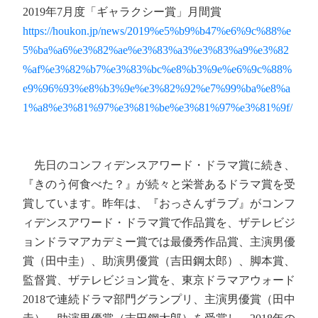
2019年7月度「ギャラクシー賞」月間賞
https://houkon.jp/news/2019%e5%b9%b47%e6%9c%88%e
5%ba%a6%e3%82%ae%e3%83%a3%e3%83%a9%e3%82
%af%e3%82%b7%e3%83%bc%e8%b3%9e%e6%9c%88%
e9%96%93%e8%b3%9e%e3%82%92%e7%99%ba%e8%a
1%a8%e3%81%97%e3%81%be%e3%81%97%e3%81%9f/
先日のコンフィデンスアワード・ドラマ賞に続き、
『きのう何食べた？』が続々と栄誉あるドラマ賞を受
賞しています。昨年は、『おっさんずラブ』がコンフ
ィデンスアワード・ドラマ賞で作品賞を、ザテレビジ
ョンドラマアカデミー賞では最優秀作品賞、主演男優
賞（田中圭）、助演男優賞（吉田鋼太郎）、脚本賞、
監督賞、ザテレビジョン賞を、東京ドラマアウォード
2018で連続ドラマ部門グランプリ、主演男優賞（田中