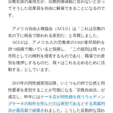
宗教右派の雇用主が、宗教的価値観に合わないと言っ
てそうした従業員を自由に解雇できることになるので
す。
アメリカ自由人権協会（ACLU）は「これは宗教の
名の下に税金で賄われる差別だ」と非難しました。
ACLUは、アメリカ人の労働者の1/4が連邦契約を
持つ組織で働いていると指摘し、「この規則は我々の
市民としての権利を侵害するものであり、職場での差
別を後押しするものだ。我々はこれを止めるために活
動する」としています。
2015年の同性婚実現以降、いくつもの州で公然と同
性愛者を差別することが可能になる「宗教自由法」が
成立し、昨年には
ケーキ店が同性婚を祝うウェディン
グケーキの制作を拒んだのは差別であるとする高裁判
決が最高裁で破棄
されました。こうした反動的な流れ