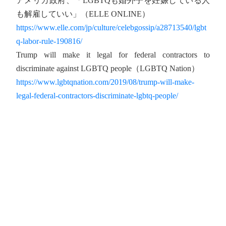
アメリカ政府、「LGBTQも婚外子を妊娠している人
も解雇していい」（ELLE ONLINE）
https://www.elle.com/jp/culture/celebgossip/a28713540/lgbt
q-labor-rule-190816/
Trump will make it legal for federal contractors to
discriminate against LGBTQ people（LGBTQ Nation）
https://www.lgbtqnation.com/2019/08/trump-will-make-
legal-federal-contractors-discriminate-lgbtq-people/