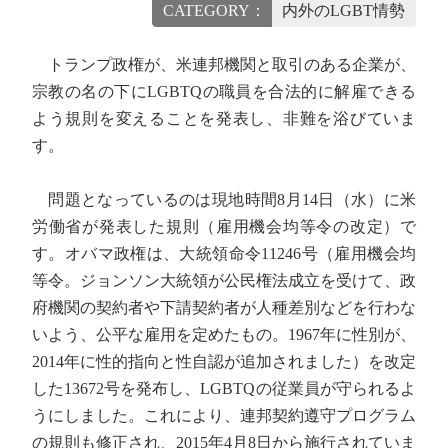
CATEGORY：
内外のLGBT情勢
トランプ政権が、米連邦機関と取引のある企業が、
宗教の名の下にLGBTQの職員を合法的に解雇できる
よう規則を変えることを発表し、非難を浴びていま
す。
問題となっているのは現地時間8月14日（水）に米
労働省が発表した規則（雇用機会均等令の改定）で
す。オバマ政権は、大統領命令11246号（雇用機会均
等令。ジョンソン大統領が公民権法成立を受けて、政
府機関の契約者や下請契約者が人種差別などを行わな
いよう、公平な雇用を定めたもの。1967年に性別が、
2014年に性的指向と性自認が追加されました）を改定
した13672号を発布し、LGBTQの従業員が守られるよ
うにしました。これにより、連邦契約遵守プログラム
の規則も修正され、2015年4月8日から施行されていま