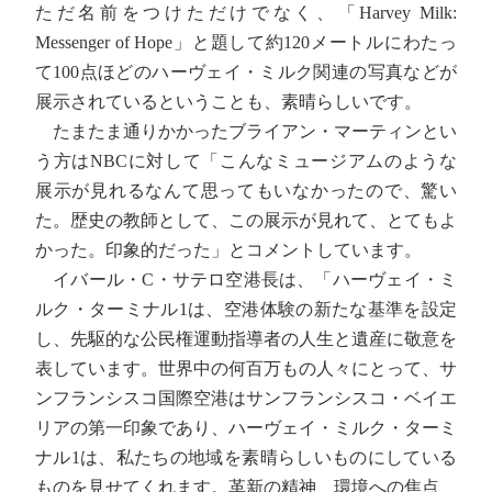
ただ名前をつけただけでなく、「Harvey Milk:
Messenger of Hope」と題して約120メートルにわたっ
て100点ほどのハーヴェイ・ミルク関連の写真などが
展示されているということも、素晴らしいです。
たまたま通りかかったブライアン・マーティンとい
う方はNBCに対して「こんなミュージアムのような
展示が見れるなんて思ってもいなかったので、驚い
た。歴史の教師として、この展示が見れて、とてもよ
かった。印象的だった」とコメントしています。
イバール・C・サテロ空港長は、「ハーヴェイ・ミ
ルク・ターミナル1は、空港体験の新たな基準を設定
し、先駆的な公民権運動指導者の人生と遺産に敬意を
表しています。世界中の何百万もの人々にとって、サ
ンフランシスコ国際空港はサンフランシスコ・ベイエ
リアの第一印象であり、ハーヴェイ・ミルク・ターミ
ナル1は、私たちの地域を素晴らしいものにしている
ものを見せてくれます。革新の精神、環境への焦点、