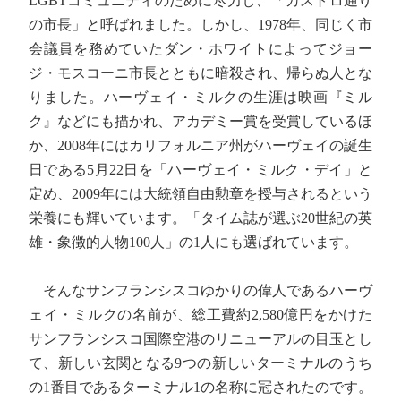
LGBTコミュニティのために尽力し、「カストロ通り
の市長」と呼ばれました。しかし、1978年、同じく市
会議員を務めていたダン・ホワイトによってジョー
ジ・モスコーニ市長とともに暗殺され、帰らぬ人とな
りました。ハーヴェイ・ミルクの生涯は映画『ミル
ク』などにも描かれ、アカデミー賞を受賞しているほ
か、2008年にはカリフォルニア州がハーヴェイの誕生
日である5月22日を「ハーヴェイ・ミルク・デイ」と
定め、2009年には大統領自由勲章を授与されるという
栄養にも輝いています。「タイム誌が選ぶ20世紀の英
雄・象徴的人物100人」の1人にも選ばれています。
そんなサンフランシスコゆかりの偉人であるハーヴ
ェイ・ミルクの名前が、総工費約2,580億円をかけた
サンフランシスコ国際空港のリニューアルの目玉とし
て、新しい玄関となる9つの新しいターミナルのうち
の1番目であるターミナル1の名称に冠されたのです。