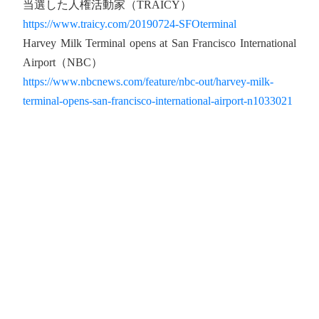
当選した人権活動家（TRAICY）
https://www.traicy.com/20190724-SFOterminal
Harvey Milk Terminal opens at San Francisco International
Airport（NBC）
https://www.nbcnews.com/feature/nbc-out/harvey-milk-
terminal-opens-san-francisco-international-airport-n1033021