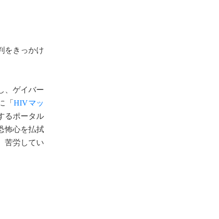
判をきっかけ
し、ゲイバー
に「
HIVマッ
するポータル
恐怖心を払拭
、苦労してい