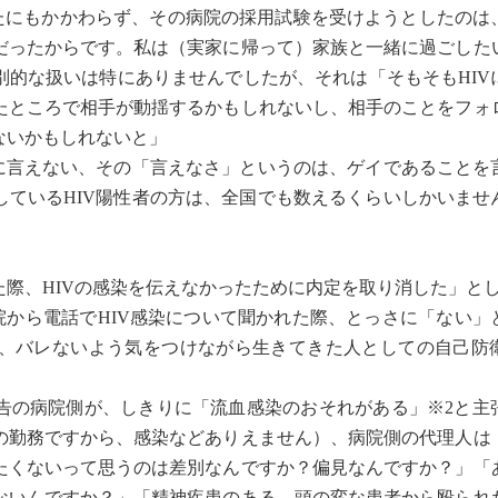
にもかかわらず、その病院の採用試験を受けようとしたのは
だったからです。私は（実家に帰って）家族と一緒に過ごした
別的な扱いは特にありませんでしたが、それは「そもそもHIV
たところで相手が動揺するかもしれないし、相手のことをフォ
ないかもしれないと」
に言えない、その「言えなさ」というのは、ゲイであることを
しているHIV陽性者の方は、全国でも数えるくらいしかいませ
際、HIVの感染を伝えなかったために内定を取り消した」と
から電話でHIV感染について聞かれた際、とっさに「ない」
、バレないよう気をつけながら生きてきた人としての自己防
の病院側が、しきりに「流血感染のおそれがある」※2と主
の勤務ですから、感染などありえません）、病院側の代理人は
たくないって思うのは差別なんですか？偏見なんですか？」「
ないんですか？」「精神疾患のある、頭の変な患者から殴られ