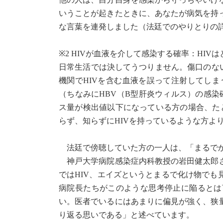
いうことが起きたときに、あなたが病気を持
な言葉を連発しました（法廷でのやりとりの
※2 HIVが血液を介して感染する確率：HI
日常生活では決してうつりません。傷口のな
機関でHIVを含む血液を誤って注射してしま
（ちなみにHBV（B型肝炎ウィルス）の感染確
ス量が検出値以下になっている方の場合、た
らず、知らずにHIVを持っているような方よ
法廷で傍聴していた方の一人は、「まるでか
神戸大学病院感染症内科教授の岩田健太郎さ
ではHIV、エイズというとまるで化け物で
病院長たちがこのような思考停止に陥るとは
い。医者でいるにはあまりに偏見が強く、狭
り返る思いである」と述べています。