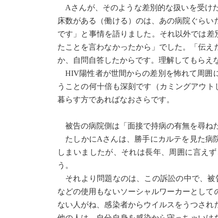
Aさんが、そのような差別的な扱いを受けた
床数がある（働ける）のは、あの病院ぐらい
です」と事情を語りました。それ以外では差
たことを言わなかったから」でした。「伝え
か、自問自答したからです。理解してもらえ
HIV陽性者が世間からの差別を怖れて周囲
うことの何十倍も深刻です（カミングアウト
暮らす方であればなおさらです。
被告の病院側は「面接で持病の有無を尋ねた
たしかにAさんは、勝手にカルテを見た病院
しまいましたが、それは長年、周囲に言えず
う。
それより問題なのは、この訴訟の中で、被告
などの使用もないソーシャルワーカーとして
ない人がね、感染者からウイルスをうつされ
他の人は、自分自身を感染から守っちゃいけ