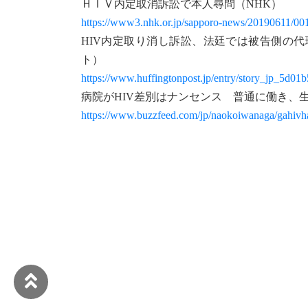
ＨＩＶ内定取消訴訟で本人尋問（NHK）
https://www3.nhk.or.jp/sapporo-news/20190611/00
HIV内定取り消し訴訟、法廷では被告側の
ト）
https://www.huffingtonpost.jp/entry/story_jp_5d0
病院がHIV差別はナンセンス 普通に働き、生活
https://www.buzzfeed.com/jp/naokoiwanaga/gahivh