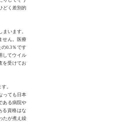
ひどく差別的
でしまいます。
ません。医療
0.3％です
服用してウイル
査を受けてお
ます。
なっても日本
である病院や
ある資格はな
わたが煮え繰