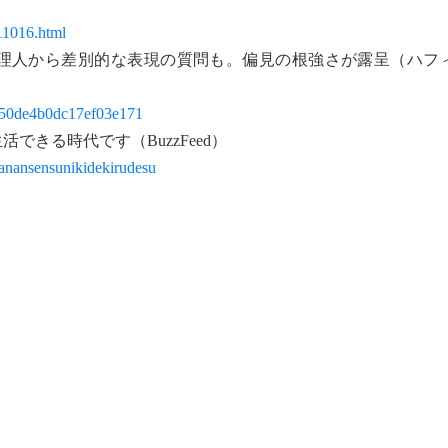
11016.html
代理人から差別的な表現の質問も。偏見の根強さが露呈（ハフ
1b50de4b0dc17ef03e171
できる時代です（BuzzFeed）
anansensunikidekirudesu