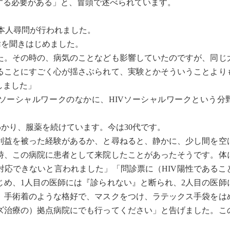
する必要がある」と、冒頭で述べられています。
本人尋問が行われました。
を聞きはじめました。
た。その時の、病気のことなども影響していたのですが、同じ
ることにすごく心が揺さぶられて、実験とかそういうことより
しました」
療ソーシャルワークのなかに、HIVソーシャルワークという分
かり、服薬を続けています。今は30代です。
益を被った経験があるか、と尋ねると、静かに、少し間を空
時、この病院に患者として来院したことがあったそうです。体
対応できないと言われました」「問診票に（HIV陽性であるこ
じめ、1人目の医師には『診られない』と断られ、2人目の医師
、手術着のような格好で、マスクをつけ、ラテックス手袋をは
ズ治療の）拠点病院にでも行ってください」と告げました。こ