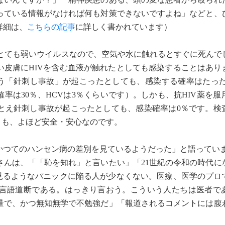
っている情報がなければ何も対策できないですよね」などと、
詳細は、
こちらの記事
に詳しく書かれています）
Vはとても弱いウイルスなので、空気や水に触れるとすぐに死ん
い皮膚にHIVを含む血液が触れたとしても感染することはあり
う「針刺し事故」が起こったとしても、感染する確率はたったの
率は30％、HCVは3％くらいです）。しかも、抗HIV薬を
とえ針刺し事故が起こったとしても、感染確率は0％です。検
りも、よほど安全・安心なのです。
つてのハンセン病の差別を見ているようだった」と語ってい
んは、「「恥を知れ」と言いたい」「21世紀の令和の時代に
も見るようなパニックに陥る人が少なくない。医療、医学のプロ
言語道断である。はっきり言おう。こういう人たちは医者で
量で、かつ無知無学で不勉強だ」「報道されるコメントには腹