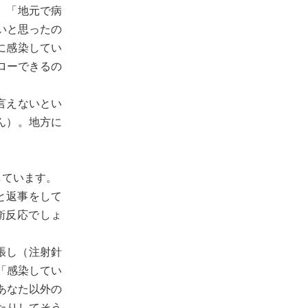
、「地元で病
いと思ったの
に感染してい
ローできるの
言えないとい
ん）。地方に
しています。
と返事をして
衛反応でしょ
張し（注射針
「感染してい
あなた以外の
たりしてそう