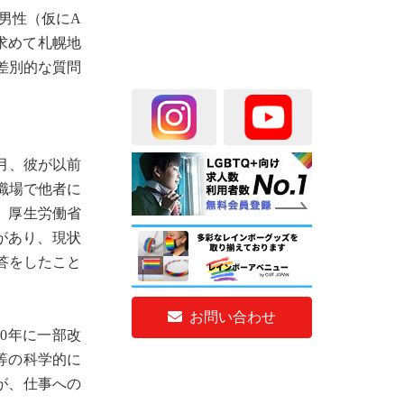
男性（仮にA
求めて札幌地
差別的な質問
月、彼が以前
職場で他者に
、厚生労働省
があり、現状
答をしたこと
お問い合わせ
10年に一部改
等の科学的に
が、仕事への