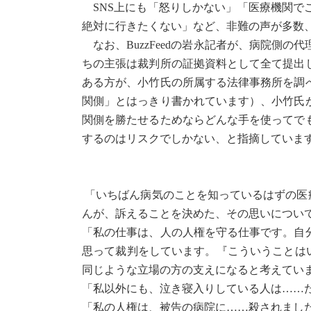
SNS上にも「怒りしかない」「医療機関で
絶対に行きたくない」など、非難の声が多数
なお、BuzzFeedの岩永記者が、病院側
ちの主張は裁判所の証拠資料として全て提出
ある方が、小竹氏の所属する法律事務所を調
関側」とはっきり書かれています）、小竹氏
関側を勝たせるためならどんな手を使ってで
するのはリスクでしかない、と指摘していま
「いちばん病気のことを知っているはずの医
んが、訴えることを決めた、その思いについ
「私の仕事は、人の人権を守る仕事です。自
思って裁判をしています。『こういうことは
同じような立場の方の支えになると考えてい
「私以外にも、泣き寝入りしている人は……
「私の人権は、被告の病院に……殺されまし