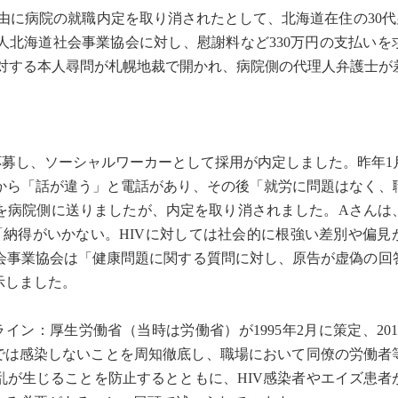
由に病院の就職内定を取り消されたとして、北海道在住の30代
人北海道社会事業協会に対し、慰謝料など330万円の支払いを
に対する本人尋問が札幌地裁で開かれ、病院側の代理人弁護士が
。
に応募し、ソーシャルワーカーとして採用が内定しました。昨年1
から「話が違う」と電話があり、その後「就労に問題はなく、
を病院側に送りましたが、内定を取り消されました。Aさんは
「納得がいかない。HIVに対しては社会的に根強い差別や偏見
会事業協会は「健康問題に関する質問に対し、原告が虚偽の回
示しました。
イン：厚生労働省（当時は労働省）が1995年2月に策定、20
活では感染しないことを周知徹底し、職場において同僚の労働者
乱が生じることを防止するとともに、HIV感染者やエイズ患者