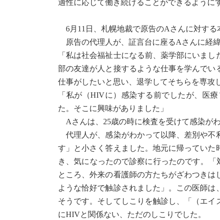
適性に応じて働き続けることができるように
6月11日、札幌地裁で原告のAさんに対する
原告の代理人が、証言台に座るAさんに経緯
「私は社会福祉士になる前、薬学部にいまし
部の友達が人と接するような仕事を学んでい
仕事がしたいと思い、退学してそちらを専攻
「私が（HIVに）感染する前でしたが、医
た。そこに興味がありました」
Aさんは、25歳の時に検査を受けて感染がわ
代理人が、感染がわかって以降、差別や不利
す」と小さく答えました。地元に帰っていた
き、気になったので診察に行ったのです。「
ところ、外来の看護師の方たちがざわつきは
ような恰好で触診されました」。この医師は
そうです。そしてしこりを触診し、「（エイ
にHIVと関係ない、ただのしこりでした。