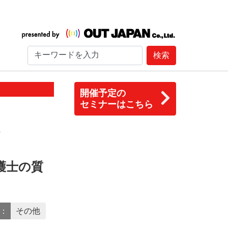
検索
開催予定の
セミナーはこちら
す
護士の質
Y：
その他