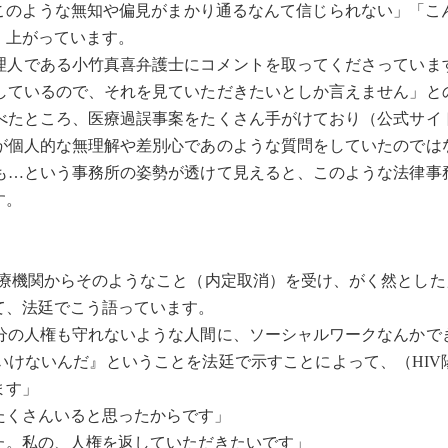
このような無知や偏見がまかり通るなんて信じられない」「こ
、上がっています。
の代理人である小竹真喜弁護士にコメントを取ってくださっていま
しているので、それを見ていただきたいとしか言えません」と
べたところ、医療過誤事案をたくさん手がけており（公式サイ
が個人的な無理解や差別心であのような質問をしていたのでは
も…という事務所の姿勢が透けて見えると、このような法律事
す。
療機関からそのようなこと（内定取消）を受け、がく然とした
て、法廷でこう語っています。
分の人権も守れないような人間に、ソーシャルワークなんかで
いけないんだ』ということを法廷で示すことによって、（HIV
ます」
たくさんいると思ったからです」
た。私の、人権を返していただきたいです」