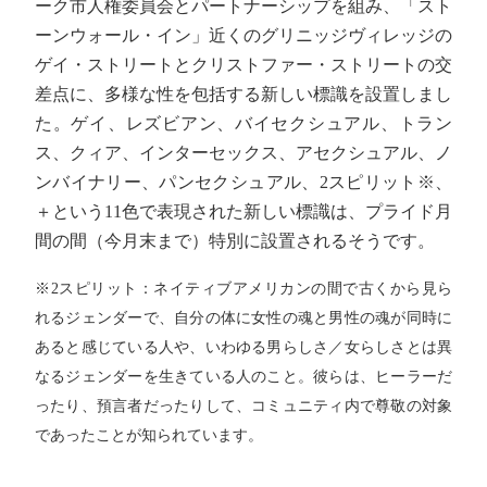
ーク市人権委員会とパートナーシップを組み、「スト
ーンウォール・イン」近くのグリニッジヴィレッジの
ゲイ・ストリートとクリストファー・ストリートの交
差点に、多様な性を包括する新しい標識を設置しまし
た。ゲイ、レズビアン、バイセクシュアル、トラン
ス、クィア、インターセックス、アセクシュアル、ノ
ンバイナリー、パンセクシュアル、2スピリット※、
＋という11色で表現された新しい標識は、プライド月
間の間（今月末まで）特別に設置されるそうです。
※2スピリット：ネイティブアメリカンの間で古くから見ら
れるジェンダーで、自分の体に女性の魂と男性の魂が同時に
あると感じている人や、いわゆる男らしさ／女らしさとは異
なるジェンダーを生きている人のこと。彼らは、ヒーラーだ
ったり、預言者だったりして、コミュニティ内で尊敬の対象
であったことが知られています。