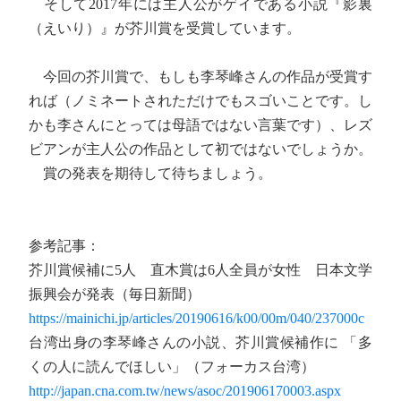
そして2017年には主人公がゲイである小説『影裏
（えいり）』が芥川賞を受賞しています。
今回の芥川賞で、もしも李琴峰さんの作品が受賞す
れば（ノミネートされただけでもスゴいことです。し
かも李さんにとっては母語ではない言葉です）、レズ
ビアンが主人公の作品として初ではないでしょうか。
賞の発表を期待して待ちましょう。
参考記事：
芥川賞候補に5人 直木賞は6人全員が女性 日本文学
振興会が発表（毎日新聞）
https://mainichi.jp/articles/20190616/k00/00m/040/237000c
台湾出身の李琴峰さんの小説、芥川賞候補作に 「多
くの人に読んでほしい」（フォーカス台湾）
http://japan.cna.com.tw/news/asoc/201906170003.aspx