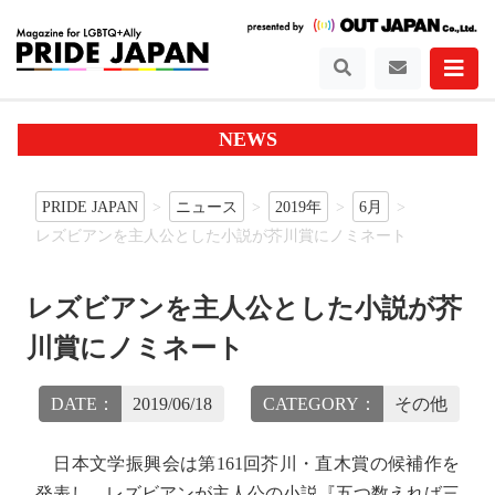
NEWS
PRIDE JAPAN
ニュース
2019年
6月
レズビアンを主人公とした小説が芥川賞にノミネート
レズビアンを主人公とした小説が芥
川賞にノミネート
DATE：
2019/06/18
CATEGORY：
その他
日本文学振興会は第161回芥川・直木賞の候補作を
発表し、レズビアンが主人公の小説『五つ数えれば三