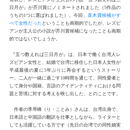
日月が』が芥川賞にノミネートされました（5作品の
うちの1つに選ばれました）。今回、
直木賞候補がす
べて女性だった
ということも画期的でしたが、レズビ
アンが主人公の小説が芥川賞候補になったことも画期
的ではないでしょうか。
『五つ数えれば三日月が』は、日本で働く台湾人レ
ズビアン女性と、結婚で台湾に移住した日本人女性が
平成最後の夏に5年ぶりに再会するというストーリ
ー。二人が一緒に過ごす10時間を通じて、同性愛者と
して身分や国籍、言語のアイデンティティにおける問
題と苦境に対する考えを映し出した、とのことです。
作者の李琴峰（り・ことみ）さんは、台湾出身で、
日本語と中国語の翻訳を仕事としながら、ライターと
しても活躍している方です（先日の台湾での同性婚実