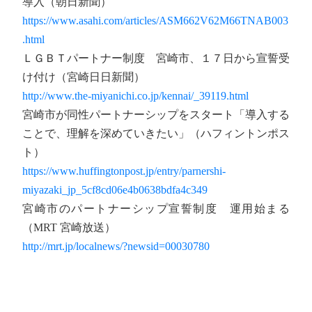
導入（朝日新聞）
https://www.asahi.com/articles/ASM662V62M66TNAB003
.html
ＬＧＢＴパートナー制度 宮崎市、１７日から宣誓受
け付け（宮崎日日新聞）
http://www.the-miyanichi.co.jp/kennai/_39119.html
宮崎市が同性パートナーシップをスタート「導入する
ことで、理解を深めていきたい」（ハフィントンポス
ト）
https://www.huffingtonpost.jp/entry/parnershi-
miyazaki_jp_5cf8cd06e4b0638bdfa4c349
宮崎市のパートナーシップ宣誓制度 運用始まる
（MRT 宮崎放送）
http://mrt.jp/localnews/?newsid=00030780