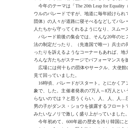
今年のテーマは「The 20th Leap for E
ウルのパレードですが、地道に毎年続けられて
団体）の人々が道路に寝そべるなどしてパレ
人たちから守ってくれるようになり、スムー
パレード前後の集会では、そんな20年のヒ
法の制定だったり、（先進国で唯一）兵士の
ったりを訴えるようなコーナーもあれば、地
ろんな方たちがステージでパフォーマンスを
広場には何十もの団体やサークル、大使館のブ
見て回っていました。
16時頃、パレードがスタート。とにかくア
象で、した。主催者発表の7万人～8万人と
らないのでは？と思うくらい、人、人、人…圧
男の子がダンス・ショウを披露するフロート
みたいなノリで激しく盛り上がっていまし
今年初めて、600年超の歴史を誇り韓国に