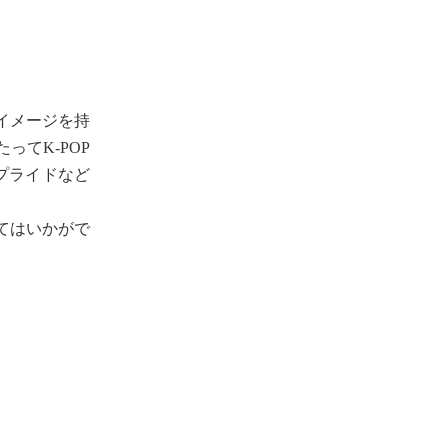
イメージを持
てK-POP
プライドなど
てはいかがで