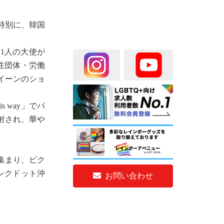
て特別に、韓国
1人の大使が
性団体・労働
イーンのショ
 way」でパ
射され、華や
集まり、ピク
ンクドット沖
お問い合わせ