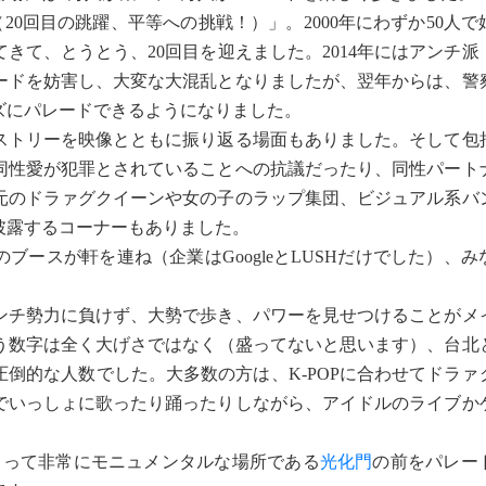
quality（20回目の跳躍、平等への挑戦！）」。2000年にわずか50
きて、とうとう、20回目を迎えました。2014年にはアンチ派
ードを妨害し、大変な大混乱となりましたが、翌年からは、警
ズにパレードできるようになりました。
ストリーを映像とともに振り返る場面もありました。そして包
同性愛が犯罪とされていることへの抗議だったり、同性パート
元のドラァグクイーンや女の子のラップ集団、ビジュアル系バ
披露するコーナーもありました。
ースが軒を連ね（企業はGoogleとLUSHだけでした）、み
ンチ勢力に負けず、大勢で歩き、パワーを見せつけることがメ
いう数字は全く大げさではなく（盛ってないと思います）、台北
倒的な人数でした。大多数の方は、K-POPに合わせてドラァ
でいっしょに歌ったり踊ったりしながら、アイドルのライブか
た。
とって非常にモニュメンタルな場所である
光化門
の前をパレー