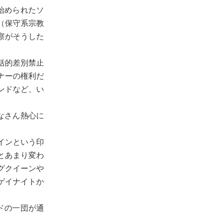
人で始められたソ
（保守系宗教
察がそうした
括的差別禁止
ナーの権利だ
ンドなど、い
なさん熱心に
インという印
とあまり変わ
グクイーンや
ゲイナイトか
ドの一団が通