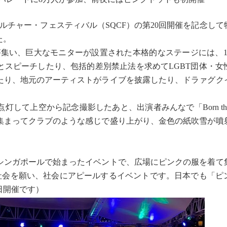
カルチャー・フェスティバル（SQCF）の第20回開催を記念し
た。
Qが集い、巨大なモニターが設置された本格的なステージには、1
とスピーチしたり、包括的差別禁止法を求めてLGBT団体・女
たり、地元のアーティストがライブを披露したり、ドラァグク
て上空から記念撮影したあと、出演者みんなで「Born this
集まってクラブのような感じで盛り上がり、金色の紙吹雪が噴
シンガポールで始まったイベントで、広場にピンクの服を着て
い社会を願い、社会にアピールするイベントです。日本でも「ピ
1日開催です）