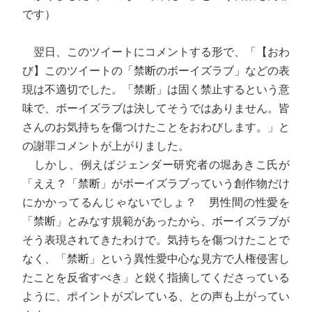
です）
翌日、このツイートにコメントする形で、「【おわ
び】このツイートの「禁断のボーイズラブ」などの表
現は不適切でした。「禁断」は固く禁止するという意
味で、ボーイズラブは決してそうではありません。皆
さんのお気持ちを傷つけたことをおわびします。」と
の謝罪コメントが上がりました。
しかし、例えばジェンダー研究者の堀あきこ氏が
「ええ？「禁断」がボーイズラブっていう創作物だけ
にかかってるんじゃないでしょ？ 男性間の性愛を
「禁断」とみなす規範があったから、ボーイズラブが
そう表現されてきたわけで。気持ちを傷つけたことで
なく、「禁断」という異性愛中心な見方で人権侵害し
たことを反省すべき」と鋭く指摘してくださっている
ように、ポイントがズレている、との声も上がってい