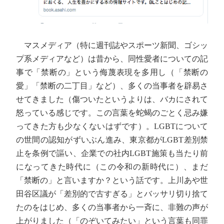
マスメディア（特に週刊誌やスポーツ新聞、ゴシッ
プ系メディアなど）は昔から、同性愛者についての記
事で「禁断の」という侮蔑表現を多用し（「禁断の
愛」「禁断の二丁目」など）、多くの当事者を辟易さ
せてきました（傷ついたというよりは、バカにされて
怒っている感じです。この言葉を蛇蝎のごとく忌み嫌
ってきた方も少なくないはずです）。LGBTについて
の世間の認知がずいぶん進み、東京都がLGBT差別禁
止を条例で謳い、企業での社内LGBT施策も当たり前
になってきた時代に（この令和の新時代に）、まだ
「禁断の」と言いますか？という話です。上川あや世
田谷区議が「差別的で古すぎる」とバッサリ切り捨て
たのをはじめ、多くの当事者から一斉に、非難の声が
上がりました（「のぞいてみたい」という言葉も同罪