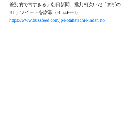
差別的で古すぎる」朝日新聞、批判相次いだ「禁断の
BL」ツイートを謝罪（BuzzFeed）
https://www.buzzfeed.com/jp/kotahatachi/kindan-no