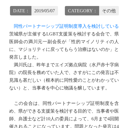
DATE：
2019/05/07
CATEGORY：
その他
同性パートナーシップ証明制度導入を検討している
茨城県が主催するLGBT支援策を検討する会合で、県
医師会の満川元一副会長が「性的マイノリティの人
に、マジョリティに戻ってもらう治療はないのか」と
発言しました。
満川氏は、昨年までエイズ拠点病院（水戸赤十字病
院）の院長を務めていた人で、さすがにこの発言は不
見識も甚だしい（根本的に同性愛のことがわかってい
ない）と、当事者を中心に物議を醸しています。
この会合は、同性パートナーシップ証明制度を含
め、県ができる支援策を検討する目的で、当事者や医
師、弁護士など計10人の委員によって、6月まで4回開
催されることになっています。問題となった発言は4