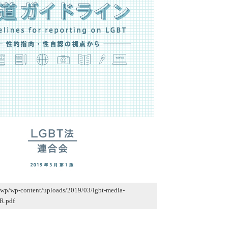
jp/wp/wp-content/uploads/2019/03/lgbt-media-
_R.pdf