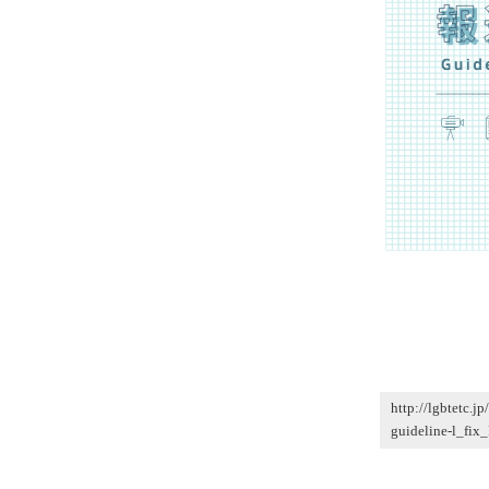
http://lgbtetc.
guideline-l_fix