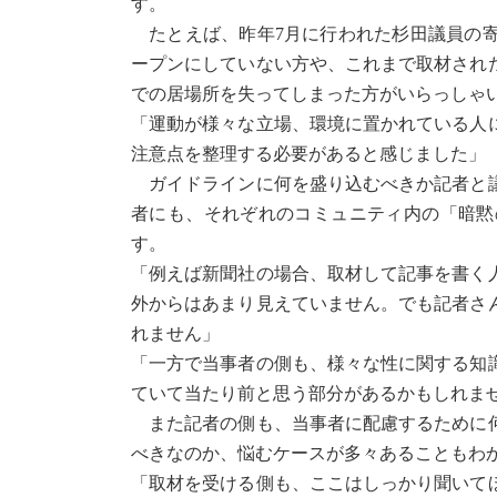
す。
たとえば、昨年7月に行われた杉田議員の寄
ープンにしていない方や、これまで取材され
での居場所を失ってしまった方がいらっしゃ
「運動が様々な立場、環境に置かれている人
注意点を整理する必要があると感じました」
ガイドラインに何を盛り込むべきか記者と議
者にも、それぞれのコミュニティ内の「暗黙
す。
「例えば新聞社の場合、取材して記事を書く
外からはあまり見えていません。でも記者さ
れません」
「一方で当事者の側も、様々な性に関する知
ていて当たり前と思う部分があるかもしれま
また記者の側も、当事者に配慮するために何
べきなのか、悩むケースが多々あることもわ
「取材を受ける側も、ここはしっかり聞いて