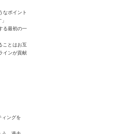
うなポイント
す」
する最初の一
ることはお互
ラインが貢献
ティングを
ょう。過去