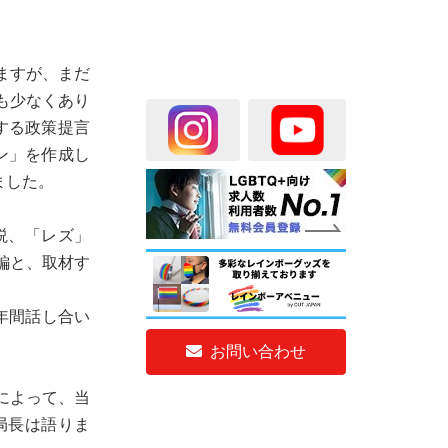
ますが、まだ
も少なくあり
する政策提言
ン」を作成し
ました。
説、「レズ」
編と、取材す
年間話し合い
お問い合わせ
によって、当
局長は語りま