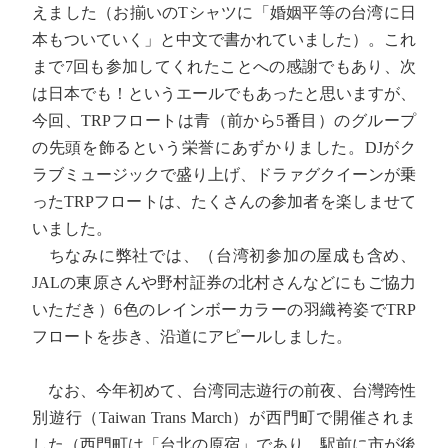
えました（お揃いのTシャツに「婚姻平等の台湾に日
本もついていく」と中文で書かれていました）。これ
まで7回も参加してくれたことへの感謝でもあり、次
は日本でも！というエールでもあったと思いますが、
今回、TRPフロートは青（前から5番目）のグループ
の先頭を飾るという栄誉にあずかりました。DJがク
ラブミュージックで盛り上げ、ドラァグクイーンが乗
ったTRPフロートは、たくさんの参加者を楽しませて
いました。
ちなみに弊社では、（台湾初参加の屋成も含め、
JALの東原さんや野村証券の北村さんなどにもご協力
いただき）6色のレインボーカラーの羽織袴姿でTRP
フロートを歩き、沿道にアピールしました。
なお、今年初めて、台湾同志遊行の前夜、台灣跨性
別遊行（Taiwan Trans March）が西門町で開催されま
した（西門町は「台北の原宿」であり、駅前に市が後