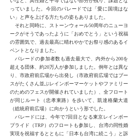
いなど、異性婚と平等ではない部分が残り、課題とな
っていました。今回のパレードでは「愛に国境はな
い」と声を上げる方たちの姿もありました。
それと同時に、ストーンウォール50周年のニューヨ
ークがそうであったように「おめでとう」という祝福
の雰囲気で、過去最高に晴れやかでお祭り感のあるイ
ベントとなりました。
パレードの参加者数も過去最大で、内外から200を
超える団体、約20万人が参加しました。例年とは異な
り、市政府前広場から出発し（市政府前広場ではブー
スがたくさん並ぶレインボーマーケットやファミリー
のためのフェスが開催されていました）、全フロート
が同じルート（忠孝東路）を歩いて、凱達格蘭大道
（総統府前広場）に向かうという形でした。
パレードには、今年で7回目となる東京レインボー
プライド（TRP）のフロートも参加し、台湾の同性婚
実現を祝福するとともに「日本も台湾に続こう」と訴