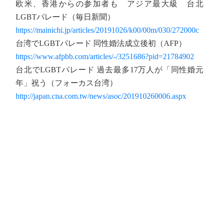
欧米、香港からの参加者も アジア最大級 台北
LGBTパレード（毎日新聞）
https://mainichi.jp/articles/20191026/k00/00m/030/272000c
台湾でLGBTパレード 同性婚法成立後初（AFP）
https://www.afpbb.com/articles/-/3251686?pid=21784902
台北でLGBTパレード 過去最多17万人が「同性婚元
年」祝う（フォーカス台湾）
http://japan.cna.com.tw/news/asoc/201910260006.aspx