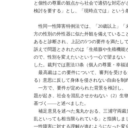
と個性の尊重の観点から社会で適切な対応が
検討を要する」とし、「現時点では」という
性同一性障害特例法では、「20歳以上」「
方の性別の外性器に似た外観を備えているこ
あると診断され、上記の5つの要件を満たし
訴えで問題とされたのは「生殖腺や生殖機能
ので、性別を変えたいという一心で望まない
した。裁判では憲法13条（個人の尊重・幸福
最高裁はこの要件について、審判を受けるた
る）意思に反して身体を侵されない自由を制
一方で、要件が定められた背景を検討し、（
題が起き、社会を混乱させかねない（2）生
基づく――と述べました。
補足意見を述べた鬼丸かおる、三浦守両裁判
乱といっても相当限られている」と指摘しまし
一性障害に対する理解が進むようになった変