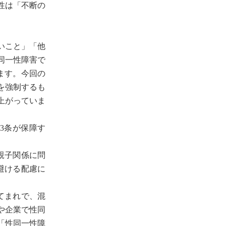
性は「不断の
いこと」「他
同一性障害で
ます。今回の
を強制するも
上がっていま
3条が保障す
親子関係に問
避ける配慮に
てまれで、混
や企業で性同
「性同一性障