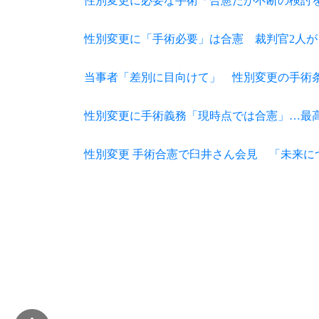
性別変更に必要な手術「合憲だが不断の検討
性別変更に「手術必要」は合憲 裁判官2人
当事者「差別に目向けて」 性別変更の手術
性別変更に手術義務「現時点では合憲」…最
性別変更 手術合憲で臼井さん会見 「未来に