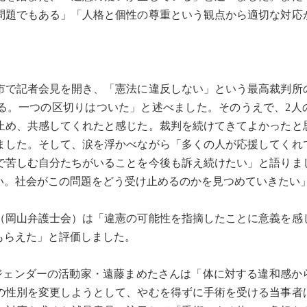
問題でもある」「人格と個性の尊重という観点から適切な対応
市で記者会見を開き、「憲法に違反しない」という最高裁判所
る。一つの区切りはついた」と述べました。そのうえで、2人
止め、共感してくれたと感じた。裁判を続けてきてよかったと
ました。そして、涙を浮かべながら「多くの人が応援してくれ
で苦しむ自分たちがいることを今後も訴え続けたい」と語りま
い。社会がこの問題をどう受け止めるのかを見つめていきたい
岡山弁護士会）は「違憲の可能性を指摘したことに意義を感
もらえた」と評価しました。
ジェンダーの活動家・遠藤まめたさんは「体に対する違和感か
の性別を変更しようとして、やむを得ずに手術を受ける当事者