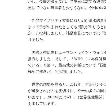
かし、今回の決定では、当事者に対する適切
更していない当事者も少なくない。今回の決
性的マイノリティ支援に取り組む清水皓貴弁
よって子が生まれたとしても混乱が生じると
定」と批判しました。補足意見については「
りました。
国際人権団体ヒューマン・ライツ・ウォッチ
批判しました。そして、「WHO（世界保健
ている」と述べ、最高裁の判断について「国
極めて残念だ」と批判しました。
世界の趨勢を見ると、2012年、アルゼン
が可決されたのを皮切りに、欧米の多くの国
います）。2014年にはWHO（世界保健機関
を出しています。