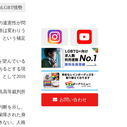
LGBT情勢
の違憲性が問
断は変わりう
」という補足
を望んでいる
あるとする現
して2016
島高等裁判所
お問い合わせ
判断を示し、
保障された身
きない。人格