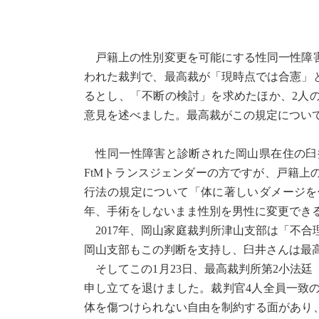
戸籍上の性別変更を可能にする性同一性障害
われた裁判で、最高裁が「現時点では合憲」
るとし、「不断の検討」を求めたほか、2人
意見を述べました。最高裁がこの規定につい
性同一性障害と診断された岡山県在住の臼
FtMトランスジェンダーの方ですが、戸籍
行法の規定について「体に著しいダメージを
年、手術をしないまま性別を男性に変更でき
2017年、岡山家庭裁判所津山支部は「不合
岡山支部もこの判断を支持し、臼井さんは最
そしてこの1月23日、最高裁判所第2小法
申し立てを退けました。裁判官4人全員一致
体を傷つけられない自由を制約する面があり