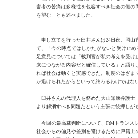
害者の苦痛は多様性を包容すべき社会の側の
を望む」とも述べました。
申し立てを行った臼井さんは24日夜、岡山
て、「今の時点ではしかたがないと受け止め
足意見については「裁判官が私の考えを受け
来につながる内容だと確信している」と語り
れば社会は動くと実感できた。制度のはざま
が退けられたからといって終わるわけではな
臼井さんの代理人を務めた大山知康弁護士（
より解消すべき問題だという主張に後押しが
今回の最高裁判断について、FtMトランス
社会からの偏見や差別を避けるために戸籍上