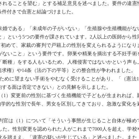
されることを望む」とする補足意見を述べました。要件の違憲
条件付きで合憲と結論づけました。
未婚である」「未成年の子がいない」「生殖腺や生殖機能がな
と」という5つの要件が課されています。2人以上の医師から性
て初めて、家裁の審判で戸籍上の性別を変えられるようになり
がないこと」という要件です。卵巣や精巣を摘出する不妊手術
「断種」をする人もいるため、人権侵害ではないかという声も
追求権）や14条（法の下の平等）との整合性が争われました。
めに望まない手術をやむなく受けることがあり、「（憲法1
約する面は否定できない」との見解を示しました。
1）変更前の性別に基づく生殖機能で子どもが生まれれば、
物学的な性別で長年、男女を区別してきており、急激な変化を
官は（1）について「そういう事態が生じること自体が極め
た。性別変更を認められた人がこれまで7000人を超え、学校
化を踏まえ、「違憲の疑いが生じている」と述べました。また