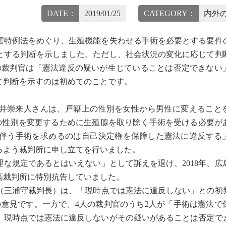
DATE：
2019/01/25
CATEGORY：
内外の
特例法をめぐり、生殖機能を失わせる手術を必要とする要件
とする判断を示しました。ただし、社会状況の変化に応じて判
の裁判官は「憲法違反の疑いが生じていることは否定できない
て判断を示すのは初めてのことです。
井崇来人さんは、戸籍上の性別を女性から男性に変えること
上の性別を変更するために生殖腺を取り除く手術を受ける必要が
伴う手術を求めるのは自己決定権を保障した憲法に違反する」と
るよう裁判所に申し立てを行いました。
理な規定であるとはいえない」として訴えを退け、2018年、広
高裁判所に特別抗告していました。
廷（三浦守裁判長）は、「現時点では憲法に違反しない」との初
の意見です。一方で、4人の裁判官のうち2人が「手術は憲法で
、現時点では憲法に違反しないがその疑いがあることは否定で