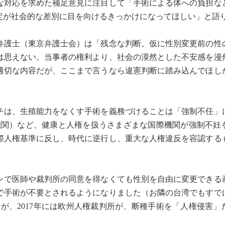
な対応を求めた補足意見に注目して「手術による体への負担な
定が社会的な差別に目を向けるきっかけになってほしい」と語
護士（東京弁護士会）は「残念な判断。仮に性別変更前の性
は思えない。当事者の権利より、社会の漠然とした不安感を漫
適切な内容だが、ここまで言うなら違憲判断に踏み込んでほし
は、生殖能力をなくす手術を義務づけることは「強制不任」
機関）など、健康と人権を扱うさまざまな国際機関が強制不妊
際人権基準に反し、時代に逆行し、重大な人権違反を容認する
チンで医師や裁判所の同意を得なくても性別を自由に変更できる
で手術が不要とされるようになりました（お隣の台湾でもすで
）が、2017年には欧州人権裁判所が、断種手術を「人権侵害