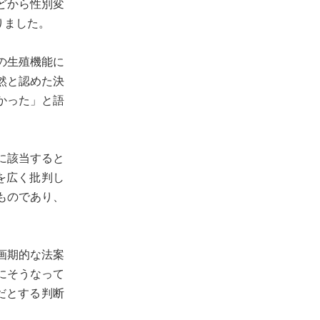
どから性別変
りました。
の生殖機能に
然と認めた決
かった」と語
に該当すると
を広く批判し
ものであり、
画期的な法案
にそうなって
」だとする判断