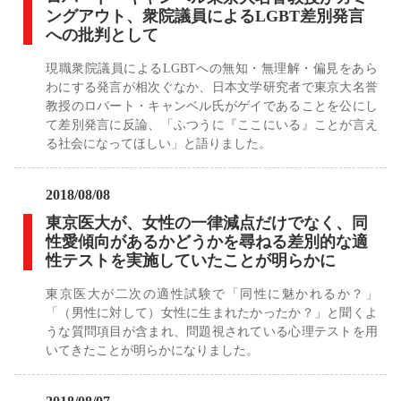
ングアウト、衆院議員によるLGBT差別発言
への批判として
現職衆院議員によるLGBTへの無知・無理解・偏見をあら
わにする発言が相次ぐなか、日本文学研究者で東京大名誉
教授のロバート・キャンベル氏がゲイであることを公にし
て差別発言に反論、「ふつうに『ここにいる』ことが言え
る社会になってほしい」と語りました。
2018/08/08
東京医大が、女性の一律減点だけでなく、同
性愛傾向があるかどうかを尋ねる差別的な適
性テストを実施していたことが明らかに
東京医大が二次の適性試験で「同性に魅かれるか？」
「（男性に対して）女性に生まれたかったか？」と聞くよ
うな質問項目が含まれ、問題視されている心理テストを用
いてきたことが明らかになりました。