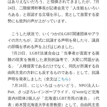
はありえないだろう、と指摘されてきましたが、7月
24日、二階俊博幹事長が記者会見で「人生観もいろい
ろある」と容認する立場を示し、党として放置する姿
勢にも批判の声が上がっています。
こうした状況で、いくつかのLGBT関連団体やアラ
イの方たちが、正式に抗議する声明を発したり、議員
の辞職を求める声を上げはじめました。
7月23日、LGBT法連合会は「当事者が直面する困
難の現実を無視した差別的論考で、大変に問題があ
る」「人権侵害であるだけでなく、同氏が所属する自
由民主党の方針にも反するものである」として、抗議
声明を発表しました（全文は
こちら
）
7月24日、にじいろほっかいどう、NPO法人L-
Port、さっぽろレインボープライド、Q’wereなど北海
道内8団体2個人が「北海道LGBT市民の連合」（代
表：鈴木賢北海道大学名誉教授）として、自由民主党