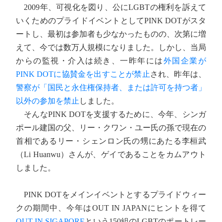
2009年、可視化を図り、公にLGBTの権利を訴えて
いくためのプライドイベントとしてPINK DOTがスタ
ートし、最初は参加者も少なかったものの、次第に増
えて、今では数万人規模になりました。しかし、当局
からの監視・介入は続き、一昨年には
外国企業が
PINK DOTに協賛金を出すことが禁止
され、昨年は、
警察が「国民と永住権保持者、または許可を持つ者」
以外の参加を禁止
しました。
そんなPINK DOTを支援するために、今年、シンガ
ポール建国の父、リー・クワン・ユー氏の孫で現在の
首相であるリー・シェンロン氏の甥にあたる李桓武
（Li Huanwu）さんが、ゲイであることをカムアウト
しました。
PINK DOTをメインイベントとするプライドウィー
クの期間中、今年はOUT IN JAPANにヒントを得て
OUT IN SIGAPORE
という150組のLGBTのポートレー