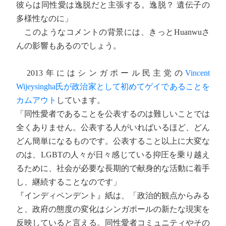
彼らは同性愛は逸脱だと主張する。逸脱？ 遺伝子の
多様性なのに」
このようなコメントの背景には、きっとHuanwuさ
んの影響もあるのでしょう。
2013年にはシンガポール民主党の
Vincent
Wijeysingha氏が政治家として初めてゲイであることを
カムアウト
しています。
「同性愛者であることを公表するのは難しいことでは
全くありません。公表する人がいればいるほど、どん
どん簡単になるものです。公表すること以上に大変な
のは、LGBTの人々が日々感じている抑圧を乗り越え
るために、社会が必要な長期的で献身的な活動に着手
し、継続することなのです」
『インディペンデント』紙は、「政治的観点からみる
と、政府の態度の変化はシンガポールの新たな現実を
反映していると言える。同性愛者コミュニティやその