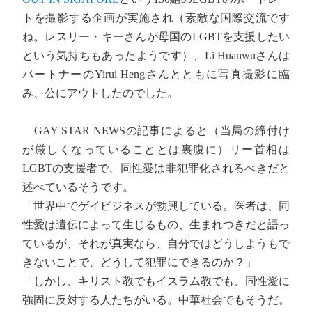
トを撮影する企画が実施され（素敵な国際交流です
ね。レスリー・キーさんが母国のLGBTを支援したい
という気持ちもあったようです）、Li Huanwuさんは
パートナーのYirui Hengさんとともに写真撮影に臨
み、公にアウトしたのでした。
GAY STAR NEWSの記事によると（当局の締付け
が厳しくなっていることとは裏腹に）リー首相は
LGBTの支援者で、同性愛は非犯罪化されるべきだと
述べているそうです。
「世界中でゲイビジネスが勃興している。医者は、同
性愛は遺伝によって生じるもの、生まれつきだと語っ
ているが、それが真実なら、自分ではどうしようもで
きないことで、どうして犯罪にできるのか？」
「しかし、キリスト教でもイスラム教でも、同性愛に
強固に反対する人たちがいる。中華社会でもそうだ。