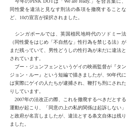
今年のPINK DOTは「We are ready.」を合言葉に、
同性愛を違法と見なす刑法の条項を撤廃することな
ど、10の宣言が採択されました。
シンガポールでは、英国植民地時代のソドミー法
（同性愛をはじめ「不自然な」性行為を禁じる法）が
まだ残っていて、男性どうしの性行為が未だに違法と
されています。
ブー・ジュンフェンというゲイの映画監督が『タン
ジョン・ルー』という短編で描きましたが、90年代に
は実際にゲイの人たちが逮捕され、鞭打ち刑にされた
りしています。
2007年の法改正の際、これを撤廃するべきだとする
運動が起こり、「同意の上の私的関係は起訴しない」
と政府が名言しましたが、違法とする条文自体は残り
ました。