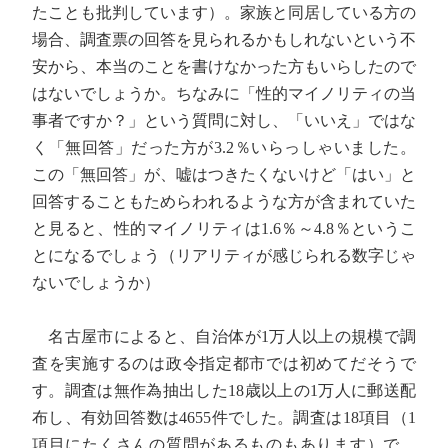
たことも批判しています）。家族と同居している方の
場合、調査票の回答を見られるかもしれないという不
安から、本当のことを書けなかった方もいらしたので
はないでしょうか。ちなみに「性的マイノリティの当
事者ですか？」という質問に対し、「いいえ」ではな
く「無回答」だった方が3.2％いらっしゃいました。
この「無回答」が、嘘はつきたくないけど「はい」と
回答することもためらわれるような方が含まれていた
と見ると、性的マイノリティは1.6％～4.8％というこ
とになるでしょう（リアリティが感じられる数字じゃ
ないでしょうか）
名古屋市によると、自治体が1万人以上の規模で調
査を実施するのは政令指定都市では初めてだそうで
す。調査は無作為抽出した18歳以上の1万人に郵送配
布し、有効回答数は4655件でした。調査は18項目（1
項目にたくさんの質問があるものもあります）で、