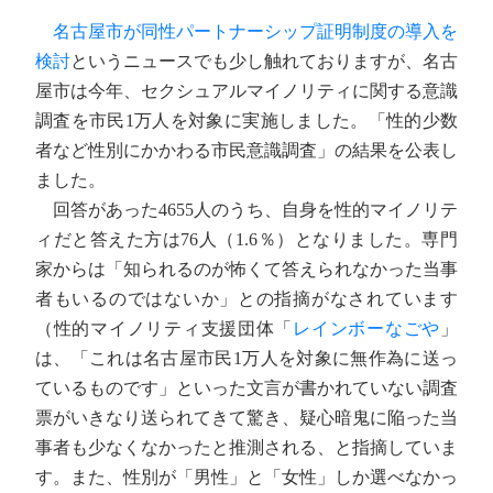
名古屋市が同性パートナーシップ証明制度の導入を
検討
というニュースでも少し触れておりますが、名古
屋市は今年、セクシュアルマイノリティに関する意識
調査を市民1万人を対象に実施しました。「性的少数
者など性別にかかわる市民意識調査」の結果を公表し
ました。
回答があった4655人のうち、自身を性的マイノリテ
ィだと答えた方は76人（1.6％）となりました。専門
家からは「知られるのが怖くて答えられなかった当事
者もいるのではないか」との指摘がなされています
（性的マイノリティ支援団体「
レインボーなごや
」
は、「これは名古屋市民1万人を対象に無作為に送っ
ているものです」といった文言が書かれていない調査
票がいきなり送られてきて驚き、疑心暗鬼に陥った当
事者も少なくなかったと推測される、と指摘していま
す。また、性別が「男性」と「女性」しか選べなかっ