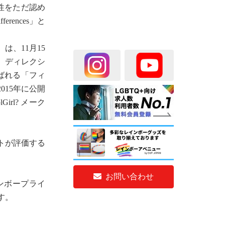
性をただ認め
ences」と
は、11月15
門、ディレクシ
ばれる「フィ
15年に公開
irl? メーク
トが評価する
お問い合わせ
ンボープライ
す。