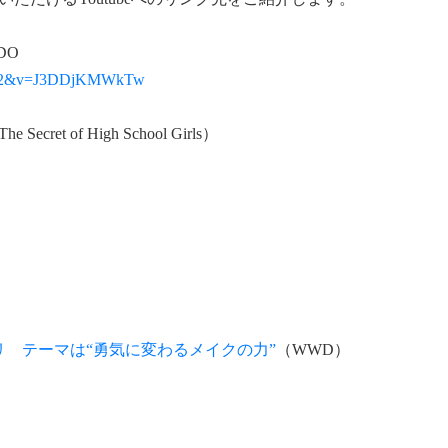
DO
e=202&v=J3DDjKMWkTw
cret of High School Girls）
 テーマは“勇気に変わるメイクの力”
（WWD）