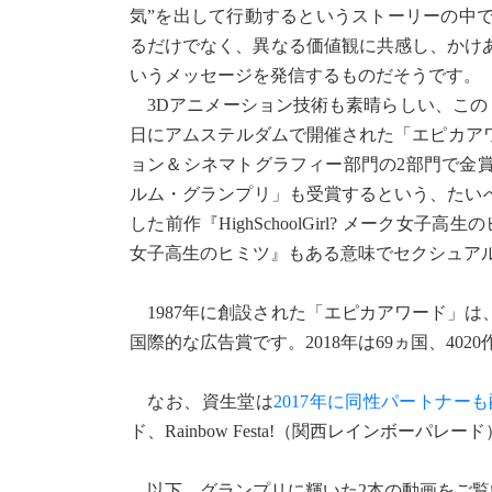
気”を出して行動するというストーリーの中
るだけでなく、異なる価値観に共感し、かけあわせるこ
いうメッセージを発信するものだそうです。
3Dアニメーション技術も素晴らしい、この『Th
日にアムステルダムで開催された「エピカアワード 2
ョン＆シネマトグラフィー部門の2部門で金
ルム・グランプリ」も受賞するという、たいへ
した前作『HighSchoolGirl? メーク女子高
女子高生のヒミツ』もある意味でセクシュア
1987年に創設された「エピカアワード」
国際的な広告賞です。2018年は69ヵ国、40
なお、資生堂は
2017年に同性パートナー
ド、Rainbow Festa!（関西レインボ
以下、グランプリに輝いた2本の動画をご覧いた