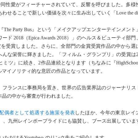
で同性愛がフィーチャーされていて、反響を呼びました。多様
とで新しい価値を次々に生み出していく「Love the differ
e Party Bus』という「メイクアップエンターテインメント」
018（Epica Awards 2018）」のヘルス＆ビューティ部
賞を受賞しました。さらに、全部門の金賞受賞作品の中から選
んな栄誉に輝きました。「フィルム・グランプリ」の受賞は20
生のヒミツ』に続き、2作品連続となります（ちなみに『HighSchoolG
ルマイノリティ的な意匠の作品となっています。
は、フランスに事務局を置き、世界の広告業界誌のジャーナリス
20作品の中から審査が行われました。
も配偶者として処遇する施策を発表
したほか、今年の東京レイ
ーパレード）、九州レインボープライドにも協賛し、ブース出展していま
だけるYoutubeへのリンク先をご紹介します。