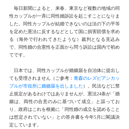
毎日新聞によると、来春、東京など複数の地域の同
性カップルが一斉に同性婚訴訟を起こすことになりま
した。同性カップルが結婚できないのは法の下の平等
を定めた憲法に反するなどとして国に損害賠償を求め
る（海外で行われてきたような）裁判となる見込み
で、同性婚の合憲性を正面から問う訴訟は国内で初め
てです。
日本では、同性カップルが婚姻届を自治体に提出し
ても受理されません（ご参考：
青森のレズビアンカッ
プルが市役所に婚姻届を出しました
）。民法などに禁
止規定があるわけではありませんが、憲法24条が「婚
姻は、両性の合意のみに基づいて成立」と謳ってお
り、政府はこれを根拠に「同性婚の成立を認めること
は想定されていない」との答弁書を今年5月に閣議決
定しています。