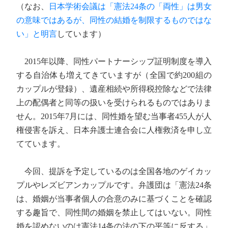
（なお、
日本学術会議は「憲法24条の「両性」は男女
の意味ではあるが、同性の結婚を制限するものではな
い」と明言
しています）
2015年以降、同性パートナーシップ証明制度を導入
する自治体も増えてきていますが（全国で約200組の
カップルが登録）、遺産相続や所得税控除などで法律
上の配偶者と同等の扱いを受けられるものではありま
せん。2015年7月には、同性婚を望む当事者455人が人
権侵害を訴え、日本弁護士連合会に人権救済を申し立
てています。
今回、提訴を予定しているのは全国各地のゲイカッ
プルやレズビアンカップルです。弁護団は「憲法24条
は、婚姻が当事者個人の合意のみに基づくことを確認
する趣旨で、同性間の婚姻を禁止してはいない。同性
婚を認めないのは憲法14条の法の下の平等に反する」