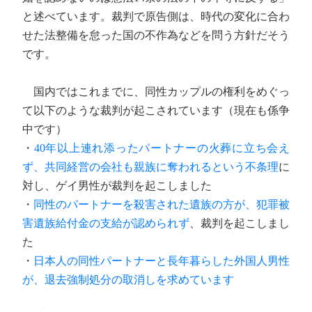
と述べています。裁判で原告側は、時代の変化に合わ
せた法整備を怠った国の不作為などを問う方針だそう
です。
国内ではこれまでに、同性カップルの権利をめぐっ
て以下のような裁判が起こされています（現在も係争
中です）
・
40年以上連れ添ったパートナーの火葬に立ち会え
ず、共同経営の会社も親族に奪われるという不条理
に
対し、ゲイ男性が裁判を起こしました
・
同性のパートナーを殺害された遺族の方が、犯罪被
害遺族給付金の支給が認められず
、裁判を起こしまし
た
・
日本人の同性パートナーと長年暮らした外国人男性
が、退去強制処分の取消しを求めています