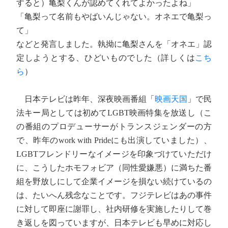
すると）亀梨くんが認めてくれてよかったよね」
「亀梨って名前もやばいんじゃない。オネエで亀梨っ
て」
などと発言しました。執拗に亀梨さんを「オネエ」認
定しようとする、ひどいものでした（詳しくは
こち
ら
）
日本テレビは昨年、深夜映画番組「
映画天国
」で民
法キー局としては初めてLGBT映画特集を放送し（こ
の番組のプロデューサーがトランスジェンダーの方
で、昨年のwork with Prideにも出演していました）、
LGBTフレンドリーなイメージを印象づけていただけ
に、こうしたホモフォビア（同性愛嫌悪）に満ちた番
組を野放しにして企業イメージを損ない続けているの
は、たいへん残念なことです。フジテレビはあの事件
に対して即座に謝罪し、社内研修を実施したりして巻
き返しを図っていますが、日本テレビも早めに対応し