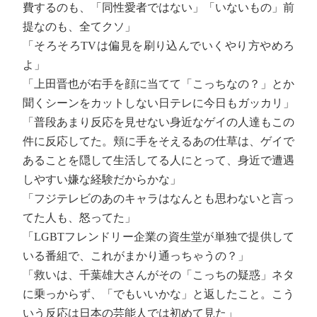
費するのも、「同性愛者ではない」「いないもの」前
提なのも、全てクソ」
「そろそろTVは偏見を刷り込んでいくやり方やめろ
よ」
「上田晋也が右手を顔に当てて「こっちなの？」とか
聞くシーンをカットしない日テレに今日もガッカリ」
「普段あまり反応を見せない身近なゲイの人達もこの
件に反応してた。頬に手をそえるあの仕草は、ゲイで
あることを隠して生活してる人にとって、身近で遭遇
しやすい嫌な経験だからかな」
「フジテレビのあのキャラはなんとも思わないと言っ
てた人も、怒ってた」
「LGBTフレンドリー企業の資生堂が単独で提供して
いる番組で、これがまかり通っちゃうの？」
「救いは、千葉雄大さんがその「こっちの疑惑」ネタ
に乗っからず、「でもいいかな」と返したこと。こう
いう反応は日本の芸能人では初めて見た」